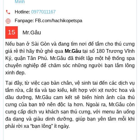
Minh
Hotline:
0977011167
Fanpage: FB.com/hachikopetspa
15
Mr.Gâu
Nếu bạn ở Sài Gòn và đang tìm nơi để tắm cho thú cưng
giá rẻ thì hãy thử ghé qua
Mr.Gâu
tại số 180 Trương Vĩnh
Ký, quận Tân Phú. Mr.Gâu đã thiết lập một hệ thống spa
chuyên nghiệp để chăm sóc những người bạn lắm lông
xinh đẹp.
Tại đây, từ việc cạo bàn chân, vệ sinh tai đến các dịch vụ
tắm rửa, cắt tỉa và tạo kiểu, kết hợp với xịt nước hoa và
dầu dưỡng, Mr.Gâu cam kết sẽ biến hình ảnh của thú
cưng của bạn trở nên độc lạ hơn. Ngoài ra, Mr.Gâu còn
cung cấp dịch vụ khách sạn thú cưng, với menu ăn uống
đa dạng và giàu dinh dưỡng, giúp bạn yên tâm mỗi khi
phải rời xa “bạn lông” ít ngày.