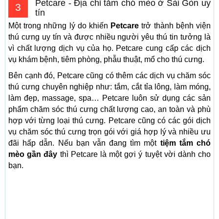
Petcare - Địa chỉ tắm chó mèo ở Sài Gòn uy
3
tín
Một trong những lý do khiến
Petcare
trở thành bệnh viện
thú cưng uy tín và được nhiều người yêu thú tin tưởng là
vì chất lượng dịch vụ của họ. Petcare cung cấp các dịch
vụ khám bệnh, tiêm phòng, phẫu thuật, mổ cho thú cưng.
Bên cạnh đó, Petcare cũng có thêm các dịch vụ chăm sóc
thú cưng chuyên nghiệp như: tắm, cắt tỉa lông, làm móng,
làm đẹp, massage, spa… Petcare luôn sử dụng các sản
phẩm chăm sóc thú cưng chất lượng cao, an toàn và phù
hợp với từng loại thú cưng. Petcare cũng có các gói dịch
vụ chăm sóc thú cưng trọn gói với giá hợp lý và nhiều ưu
đãi hấp dẫn. Nếu bạn vẫn đang tìm một
tiệm tắm chó
mèo gần đây
thì Petcare là một gợi ý tuyệt vời dành cho
bạn.