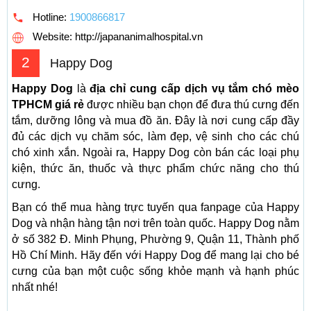
Hotline:
1900866817
Website: http://japananimalhospital.vn
2
Happy Dog
Happy Dog
là
địa chỉ cung cấp dịch vụ tắm chó mèo
TPHCM giá rẻ
được nhiều bạn chọn để đưa thú cưng đến
tắm, dưỡng lông và mua đồ ăn. Đây là nơi cung cấp đầy
đủ các dịch vụ chăm sóc, làm đẹp, vệ sinh cho các chú
chó xinh xắn. Ngoài ra, Happy Dog còn bán các loại phụ
kiện, thức ăn, thuốc và thực phẩm chức năng cho thú
cưng.
Bạn có thể mua hàng trực tuyến qua fanpage của Happy
Dog và nhận hàng tận nơi trên toàn quốc. Happy Dog nằm
ở số 382 Đ. Minh Phụng, Phường 9, Quận 11, Thành phố
Hồ Chí Minh. Hãy đến với Happy Dog để mang lại cho bé
cưng của bạn một cuộc sống khỏe mạnh và hạnh phúc
nhất nhé!