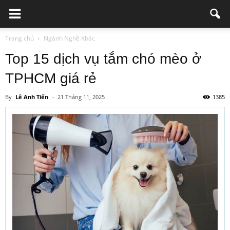
Trang chủ
Ngành Nghề Khác
Top 15 dịch vụ tắm chó mèo ở
TPHCM giá rẻ
By
Lê Anh Tiến
-
21 Tháng 11, 2025
1385