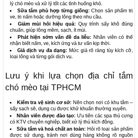
lý chó mèo và xử lý tốt các tình huống khó.
Sữa tắm phù hợp từng giống:
Chọn sản phẩm trị
ve, trị nấm hoặc dưỡng lông theo nhu cầu.
Giảm mùi hôi hiệu quả:
Quy trình sấy khô đúng
chuẩn, giúp lông mềm, sạch, ít mùi.
Phát hiện sớm vấn đề da liễu:
Nhân viên có thể
nhận biết nấm, ve, kích ứng và tư vấn kịp thời.
Giá dịch vụ đa dạng:
Mức giá rõ ràng tùy kích cỡ,
loại lông và từng gói dịch vụ.
Lưu ý khi lựa chọn địa chỉ tắm
chó mèo tại TPHCM
Kiểm tra vệ sinh cơ sở:
Nên chọn nơi có khu tắm –
sấy sạch sẽ, dụng cụ được khử khuẩn thường xuyên.
Nhân viên được đào tạo:
Ưu tiên các spa thú cưng
có KTV chuyên nghiệp, biết xử lý thú kích động.
Sữa tắm và hoá chất an toàn:
Hỏi rõ loại sản phẩm
được sử dụng, tránh nơi dùng hàng không rõ nguồn