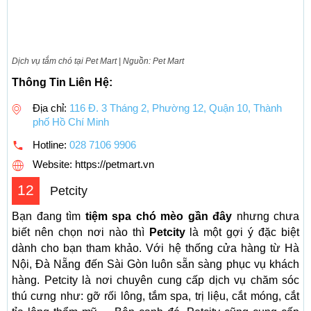
Dịch vụ tắm chó tại Pet Mart | Nguồn: Pet Mart
Thông Tin Liên Hệ:
Địa chỉ:
116 Đ. 3 Tháng 2, Phường 12, Quận 10, Thành
phố Hồ Chí Minh
Hotline:
028 7106 9906
Website: https://petmart.vn
12
Petcity
Bạn đang tìm
tiệm spa chó mèo gần đây
nhưng chưa
biết nên chọn nơi nào thì
Petcity
là một gợi ý đặc biệt
dành cho bạn tham khảo. Với hệ thống cửa hàng từ Hà
Nội, Đà Nẵng đến Sài Gòn luôn sẵn sàng phục vụ khách
hàng. Petcity là nơi chuyên cung cấp dịch vụ chăm sóc
thú cưng như: gỡ rối lông, tắm spa, trị liệu, cắt móng, cắt