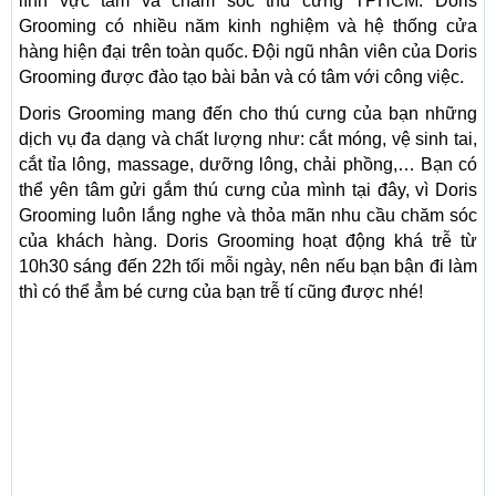
lĩnh vực tắm và chăm sóc thú cưng TPHCM. Doris
Grooming có nhiều năm kinh nghiệm và hệ thống cửa
hàng hiện đại trên toàn quốc. Đội ngũ nhân viên của Doris
Grooming được đào tạo bài bản và có tâm với công việc.
Doris Grooming mang đến cho thú cưng của bạn những
dịch vụ đa dạng và chất lượng như: cắt móng, vệ sinh tai,
cắt tỉa lông, massage, dưỡng lông, chải phồng,… Bạn có
thể yên tâm gửi gắm thú cưng của mình tại đây, vì Doris
Grooming luôn lắng nghe và thỏa mãn nhu cầu chăm sóc
của khách hàng. Doris Grooming hoạt động khá trễ từ
10h30 sáng đến 22h tối mỗi ngày, nên nếu bạn bận đi làm
thì có thể ẳm bé cưng của bạn trễ tí cũng được nhé!