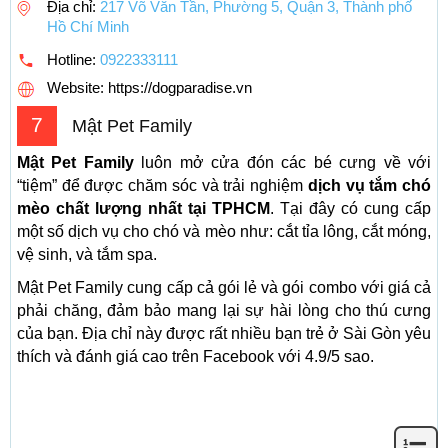
Địa chỉ:
217 Võ Văn Tần, Phường 5, Quận 3, Thành phố
Hồ Chí Minh
Hotline:
0922333111
Website: https://dogparadise.vn
7
Mật Pet Family
Mật Pet Family
luôn mở cửa đón các bé cưng về với
“tiệm” để được chăm sóc và trải nghiệm
dịch vụ tắm chó
mèo chất lượng nhất tại TPHCM
. Tại đây có cung cấp
một số dịch vụ cho chó và mèo như: cắt tỉa lông, cắt móng,
vệ sinh, và tắm spa.
Mật Pet Family cung cấp cả gói lẻ và gói combo với giá cả
phải chăng, đảm bảo mang lại sự hài lòng cho thú cưng
của bạn. Địa chỉ này được rất nhiều bạn trẻ ở Sài Gòn yêu
thích và đánh giá cao trên Facebook với 4.9/5 sao.