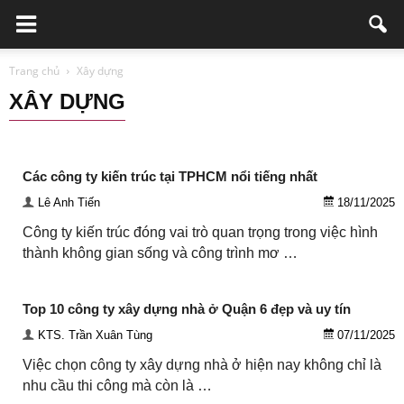
Trang chủ
Xây dựng
XÂY DỰNG
Bảo vệ - An Ninh
Đào tạo thẩm mỹ
Doanh nghiệp viết
Giáo dục - Đào Tạo
Ngành Nghề Khác
Nhà Hàng
Nha Khoa
Các công ty kiến trúc tại TPHCM nổi tiếng nhất
Phòng Khám Thú Y
Quán ăn Sài Gòn
Spa
Thẩm mỹ
Vận tải
Xây dựng
Lê Anh Tiến
18/11/2025
Công ty kiến trúc đóng vai trò quan trọng trong việc hình
thành không gian sống và công trình mơ …
Top 10 công ty xây dựng nhà ở Quận 6 đẹp và uy tín
KTS. Trần Xuân Tùng
07/11/2025
Việc chọn công ty xây dựng nhà ở hiện nay không chỉ là
nhu cầu thi công mà còn là …