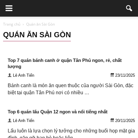
Trang chủ
Quán ăn Sài Gòn
QUÁN ĂN SÀI GÒN
Bảo vệ - An Ninh
Đào tạo thẩm mỹ
Doanh nghiệp viết
Giáo dục - Đào Tạo
Ngành Nghề Khác
Nhà Hàng
Nha Khoa
Top 7 quán bánh canh ở quận Tân Phú ngon, rẻ, chất
Phòng Khám Thú Y
Quán ăn Sài Gòn
Spa
Thẩm mỹ
Vận tải
lượng
Xây dựng
Lê Anh Tiến
23/11/2025
Bánh canh là món ăn quen thuộc của người Sài Gòn, đặc
biệt tại quận Tân Phú nơi có nhiều …
Top 6 quán lẩu Quận 12 ngon và nổi tiếng nhất
Lê Anh Tiến
20/11/2025
Lẩu luôn là lựa chọn lý tưởng cho những buổi họp mặt gia
đình, gặp gỡ bạn bè hoặc liên …