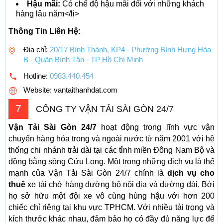
Hậu mãi:
Có chế độ hậu mãi đối với những khách
hàng lâu năm</li>
Thông Tin Liên Hệ:
Địa chỉ:
20/17 Bình Thành, KP4 - Phường Bình Hưng Hòa
B - Quận Bình Tân - TP Hồ Chí Minh
Hotline:
0983.440.454
Website: vantaithanhdat.com
7
CÔNG TY VẬN TẢI SÀI GÒN 24/7
Vận Tải Sài Gòn 24/7
hoạt động trong lĩnh vực vận
chuyển hàng hóa trong và ngoài nước từ năm 2001 với hệ
thống chi nhánh trải dài tại các tỉnh miền Đông Nam Bộ và
đồng bằng sông Cửu Long. Một trong những dịch vụ là thế
mạnh của Vận Tải Sài Gòn 24/7 chính là
dịch vụ cho
thuê
xe tải chờ hàng đường bộ nội địa và đường dài. Bởi
họ sở hữu một đội xe vô cùng hùng hậu với hơn 200
chiếc chỉ riêng tại khu vực TPHCM. Với nhiều tải trọng và
kích thước khác nhau, đảm bảo họ có đầy đủ năng lực để