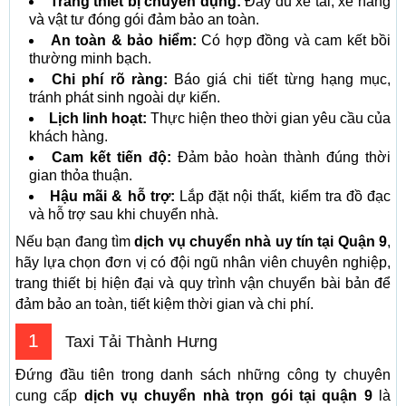
Trang thiết bị chuyên dụng:
Đầy đủ xe tải, xe nâng
và vật tư đóng gói đảm bảo an toàn.
An toàn & bảo hiểm:
Có hợp đồng và cam kết bồi
thường minh bạch.
Chi phí rõ ràng:
Báo giá chi tiết từng hạng mục,
tránh phát sinh ngoài dự kiến.
Lịch linh hoạt:
Thực hiện theo thời gian yêu cầu của
khách hàng.
Cam kết tiến độ:
Đảm bảo hoàn thành đúng thời
gian thỏa thuận.
Hậu mãi & hỗ trợ:
Lắp đặt nội thất, kiểm tra đồ đạc
và hỗ trợ sau khi chuyển nhà.
Nếu bạn đang tìm
dịch vụ chuyển nhà uy tín tại Quận 9
,
hãy lựa chọn đơn vị có đội ngũ nhân viên chuyên nghiệp,
trang thiết bị hiện đại và quy trình vận chuyển bài bản để
đảm bảo an toàn, tiết kiệm thời gian và chi phí.
1
Taxi Tải Thành Hưng
Đứng đầu tiên trong danh sách những công ty chuyên
cung cấp
dịch vụ chuyển nhà trọn gói tại quận 9
là