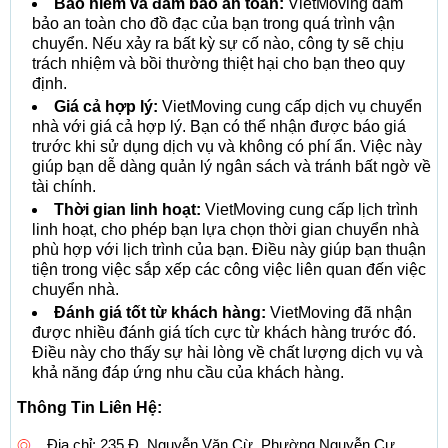
Bảo hiểm và đảm bảo an toàn:
VietMoving đảm
bảo an toàn cho đồ đạc của bạn trong quá trình vận
chuyển. Nếu xảy ra bất kỳ sự cố nào, công ty sẽ chịu
trách nhiệm và bồi thường thiệt hại cho bạn theo quy
định.
Giá cả hợp lý:
VietMoving cung cấp dịch vụ chuyển
nhà với giá cả hợp lý. Bạn có thể nhận được báo giá
trước khi sử dụng dịch vụ và không có phí ẩn. Việc này
giúp bạn dễ dàng quản lý ngân sách và tránh bất ngờ về
tài chính.
Thời gian linh hoạt:
VietMoving cung cấp lịch trình
linh hoạt, cho phép bạn lựa chọn thời gian chuyển nhà
phù hợp với lịch trình của bạn. Điều này giúp bạn thuận
tiện trong việc sắp xếp các công việc liên quan đến việc
chuyển nhà.
Đánh giá tốt từ khách hàng:
VietMoving đã nhận
được nhiều đánh giá tích cực từ khách hàng trước đó.
Điều này cho thấy sự hài lòng về chất lượng dịch vụ và
khả năng đáp ứng nhu cầu của khách hàng.
Thông Tin Liên Hệ:
Địa chỉ: 235 Đ. Nguyễn Văn Cừ, Phường Nguyễn Cư