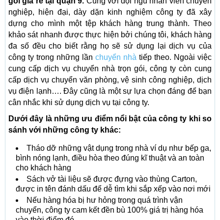
gói giá rẻ tại quận 9.
Cùng với đội ngũ nhân viên chuyên
nghiệp, hiện đại, dày dặn kinh nghiệm công ty đã xây
dựng cho mình một tệp khách hàng trung thành. Theo
khảo sát nhanh được thực hiện bởi chúng tôi, khách hàng
đa số đều cho biết rằng họ sẽ sử dụng lại dịch vụ của
công ty trong những lần
chuyển nhà
tiếp theo. Ngoài việc
cung cấp dịch vụ chuyển nhà trọn gói, công ty còn cung
cấp dịch vụ chuyển văn phòng, vệ sinh công nghiệp, dịch
vụ điện lạnh…. Đây cũng là một sự lựa chọn đáng để bạn
cân nhắc khi sử dụng dịch vụ tại công ty.
Dưới đây là những ưu điểm nổi bật của công ty khi so
sánh với những công ty khác:
Tháo dỡ những vật dụng trong nhà ví dụ như bếp ga,
bình nóng lạnh, điều hòa theo đúng kĩ thuật và an toàn
cho khách hàng
Sách vở tài liệu sẽ được đựng vào thùng Carton,
được in tên đánh dấu để dễ tìm khi sắp xếp vào nơi mới
Nếu hàng hóa bị hư hỏng trong quá trình vận
chuyển, công ty cam kết đền bù 100% giá trị hàng hóa
vào thời điểm đó