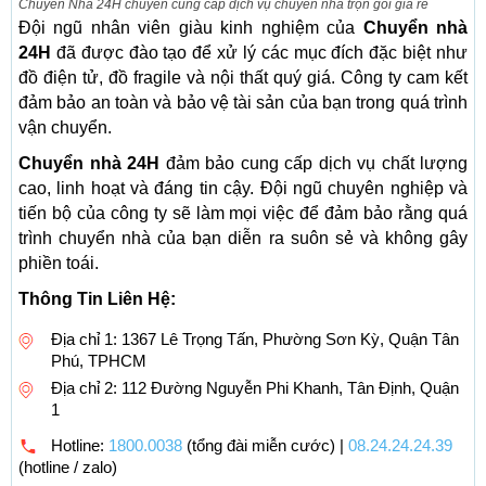
Chuyển Nhà 24H chuyên cung cấp dịch vụ chuyển nhà trọn gói giá rẻ
Đội ngũ nhân viên giàu kinh nghiệm của
Chuyển nhà
24H
đã được đào tạo để xử lý các mục đích đặc biệt như
đồ điện tử, đồ fragile và nội thất quý giá. Công ty cam kết
đảm bảo an toàn và bảo vệ tài sản của bạn trong quá trình
vận chuyển.
Chuyển nhà 24H
đảm bảo cung cấp dịch vụ chất lượng
cao, linh hoạt và đáng tin cậy. Đội ngũ chuyên nghiệp và
tiến bộ của công ty sẽ làm mọi việc để đảm bảo rằng quá
trình chuyển nhà của bạn diễn ra suôn sẻ và không gây
phiền toái.
Thông Tin Liên Hệ:
Địa chỉ 1: 1367 Lê Trọng Tấn, Phường Sơn Kỳ, Quận Tân
Phú, TPHCM
Địa chỉ 2: 112 Đường Nguyễn Phi Khanh, Tân Định, Quận
1
Hotline:
1800.0038
(tổng đài miễn cước) |
08.24.24.24.39
(hotline / zalo)