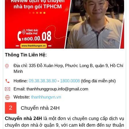
Thông Tin Liên Hệ:
Địa chỉ: 335 Đỗ Xuân Hợp, Phước Long B, quận 9, Hồ Chí
Minh
Hotline:
09.38.38.38.80
-
1800.0008
(tổng đài miễn phí)
Email:
thanhhunggroup.info@gmail.com
Website:
thanhhungvn.vn
2
Chuyển nhà 24H
Chuyển nhà 24H
là một đơn vị chuyên cung cấp dịch vụ
chuyển dọn nhà ở quận 9, với cam kết đem đến sự thuận