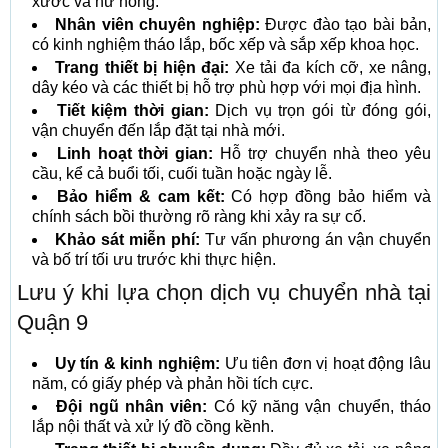
xước và hư hỏng.
Nhân viên chuyên nghiệp:
Được đào tạo bài bản,
có kinh nghiệm tháo lắp, bốc xếp và sắp xếp khoa học.
Trang thiết bị hiện đại:
Xe tải đa kích cỡ, xe nâng,
dây kéo và các thiết bị hỗ trợ phù hợp với mọi địa hình.
Tiết kiệm thời gian:
Dịch vụ trọn gói từ đóng gói,
vận chuyển đến lắp đặt tại nhà mới.
Linh hoạt thời gian:
Hỗ trợ chuyển nhà theo yêu
cầu, kể cả buổi tối, cuối tuần hoặc ngày lễ.
Bảo hiểm & cam kết:
Có hợp đồng bảo hiểm và
chính sách bồi thường rõ ràng khi xảy ra sự cố.
Khảo sát miễn phí:
Tư vấn phương án vận chuyển
và bố trí tối ưu trước khi thực hiện.
Lưu ý khi lựa chọn dịch vụ chuyển nhà tại
Quận 9
Uy tín & kinh nghiệm:
Ưu tiên đơn vị hoạt động lâu
năm, có giấy phép và phản hồi tích cực.
Đội ngũ nhân viên:
Có kỹ năng vận chuyển, tháo
lắp nội thất và xử lý đồ cồng kềnh.