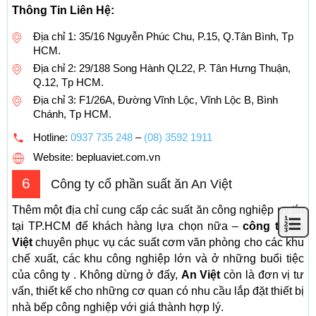
Thông Tin Liên Hệ:
Địa chỉ 1: 35/16 Nguyễn Phúc Chu, P.15, Q.Tân Bình, Tp
HCM.
Địa chỉ 2: 29/188 Song Hành QL22, P. Tân Hưng Thuận,
Q.12, Tp HCM.
Địa chỉ 3: F1/26A, Đường Vĩnh Lộc, Vĩnh Lộc B, Bình
Chánh, Tp HCM.
Hotline:
0937 735 248
–
(08) 3592 1911
Website: bepluaviet.com.vn
6
Công ty cổ phần suất ăn An Việt
Thêm một địa chỉ cung cấp các suất ăn công nghiệp uy tín
tại TP.HCM để khách hàng lựa chọn nữa –
công ty An
Việt
chuyên phục vụ các suất cơm văn phòng cho các khu
chế xuất, các khu công nghiệp lớn và ở những buổi tiệc
của công ty . Không dừng ở đấy,
An Việt
còn là đơn vị tư
vấn, thiết kế cho những cơ quan có nhu cầu lắp đặt thiết bị
nhà bếp công nghiệp với giá thành hợp lý.