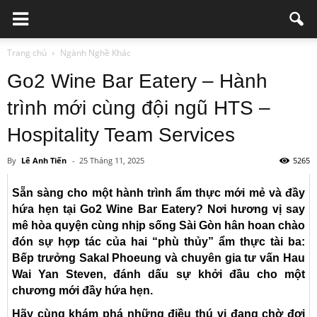
Trang chủ
Ngành Nghề Khác
Go2 Wine Bar Eatery – Hành
trình mới cùng đội ngũ HTS –
Hospitality Team Services
By
Lê Anh Tiến
-
25 Tháng 11, 2025
5265
Sẵn sàng cho một hành trình ẩm thực mới mẻ và đầy
hứa hẹn tại Go2 Wine Bar Eatery? Nơi hương vị say
mê hòa quyện cùng nhịp sống Sài Gòn hân hoan chào
đón sự hợp tác của hai “phù thủy” ẩm thực tài ba:
Bếp trưởng Sakal Phoeung và chuyên gia tư vấn Hau
Wai Yan Steven, đánh dấu sự khởi đầu cho một
chương mới đầy hứa hẹn.
Hãy cùng khám phá những điều thú vị đang chờ đợi