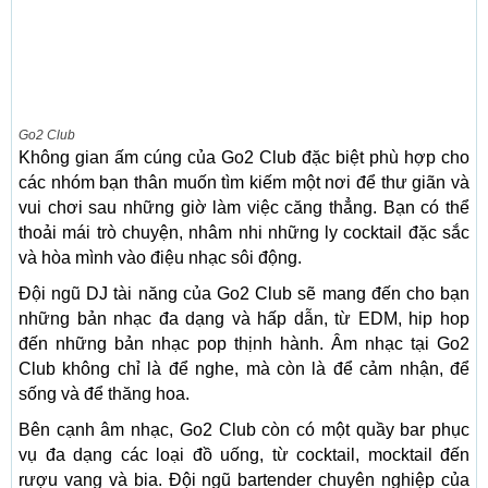
Go2 Club
Không gian ấm cúng của Go2 Club đặc biệt phù hợp cho
các nhóm bạn thân muốn tìm kiếm một nơi để thư giãn và
vui chơi sau những giờ làm việc căng thẳng. Bạn có thể
thoải mái trò chuyện, nhâm nhi những ly cocktail đặc sắc
và hòa mình vào điệu nhạc sôi động.
Đội ngũ DJ tài năng của Go2 Club sẽ mang đến cho bạn
những bản nhạc đa dạng và hấp dẫn, từ EDM, hip hop
đến những bản nhạc pop thịnh hành. Âm nhạc tại Go2
Club không chỉ là để nghe, mà còn là để cảm nhận, để
sống và để thăng hoa.
Bên cạnh âm nhạc, Go2 Club còn có một quầy bar phục
vụ đa dạng các loại đồ uống, từ cocktail, mocktail đến
rượu vang và bia. Đội ngũ bartender chuyên nghiệp của