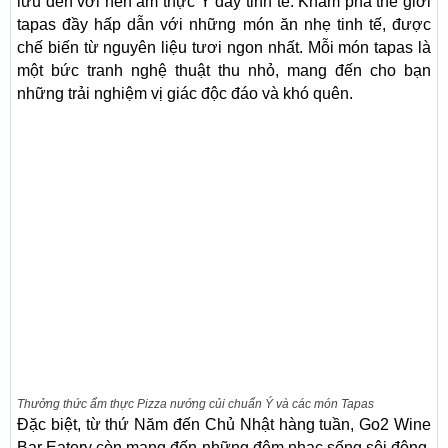
lưu đến với nền ẩm thực Ý đầy tinh tế. Khám phá thế giới
tapas đầy hấp dẫn với những món ăn nhẹ tinh tế, được
chế biến từ nguyên liệu tươi ngon nhất. Mỗi món tapas là
một bức tranh nghệ thuật thu nhỏ, mang đến cho bạn
những trải nghiệm vị giác độc đáo và khó quên.
Thưởng thức ẩm thực Pizza nướng củi chuẩn Ý và các món Tapas
Đặc biệt, từ thứ Năm đến Chủ Nhật hàng tuần, Go2 Wine
Bar Eatery còn mang đến những đêm nhạc sống sôi động,