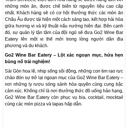
những món ăn, được chế biến từ nguyên liệu cao cấp
nhất. Khách hàng sẽ có cơ hội thưởng thức các món ăn
Châu Âu được tái hiện một cách sáng tạo, kết hợp hài hòa
giữa hương vị và kỹ thuật nấu nướng hiện đại. Bên cạnh
đó, sự quản lý tận tâm của đội ngũ sẽ đưa Go2 Wine Bar
Eatery lên một vị thế mới trong lòng người dân địa
phương và du khách.
Go2 Wine Bar Eatery – Lột xác ngoạn mục, hứa hẹn
bùng nổ trải nghiệm!
Sài Gòn hoa lệ, nhịp sống sôi động, những con tim rạo rực
chào đón sự trở lại ngoạn mục của Go2 Wine Bar Eatery –
nơi những ly rượu sóng sánh hòa quyện cùng cung bậc
cảm xúc. Không chỉ là nơi thưởng thức đồ uống hảo hạng,
Go2 Wine Bar Eatery còn phục vụ bia, cocktail, mocktail
cùng các món pizza và tapas hấp dẫn.