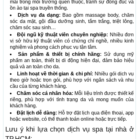
mái trong môi trường quen thuộc, tránh sự đông đúc và
ồn ào tại spa truyền thống.
Dịch vụ đa dạng:
Bao gồm massage body, chăm
sóc da mặt, gội đầu dưỡng sinh, tắm trắng, triệt lông,
chăm sóc sau sinh…
Đội ngũ kỹ thuật viên chuyên nghiệp:
Nhiều đơn
vị sở hữu kỹ thuật viên có chứng chỉ nghề, nhiều kinh
nghiệm và phong cách phục vụ tận tâm.
Sản phẩm & thiết bị chính hãng:
Sử dụng mỹ
phẩm an toàn, thiết bị di động hiện đại, đảm bảo hiệu
quả và an toàn cho da.
Linh hoạt về thời gian & chi phí:
Nhiều gói dịch vụ
theo giờ hoặc trọn gói, phù hợp với ngân sách và nhu
cầu của từng khách hàng.
Chăm sóc cá nhân hóa:
Mỗi liệu trình được thiết kế
riêng, phù hợp với tình trạng da và mong muốn của
khách hàng.
Đặt lịch dễ dàng:
Hỗ trợ đặt lịch qua điện thoại, app
hoặc website, có thể thanh toán online hoặc trực tiếp.
Lưu ý khi lựa chọn dịch vụ spa tại nhà ở
TP.HCM: