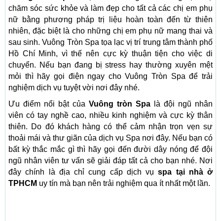
chăm sóc sức khỏe và làm đẹp cho tất cả các chị em phụ
nữ bằng phương pháp trị liệu hoàn toàn đến từ thiên
nhiên, đặc biệt là cho những chị em phụ nữ mang thai và
sau sinh. Vuông Tròn Spa tọa lạc vị trí trung tâm thành phố
Hồ Chí Minh, vì thế nên cực kỳ thuận tiện cho việc di
chuyển. Nếu bạn đang bị stress hay thường xuyên mệt
mỏi thì hãy gọi điện ngay cho Vuông Tròn Spa để trải
nghiệm dịch vụ tuyệt vời nơi đây nhé.
Ưu điểm nổi bật của
Vuông tròn Spa
là đội ngũ nhân
viên có tay nghề cao, nhiều kinh nghiệm và cực kỳ thân
thiên. Do đó khách hàng có thể cảm nhận trọn vẹn sự
thoải mái và thư giãn của dịch vụ Spa nơi đây. Nếu bạn có
bất kỳ thắc mắc gì thì hãy gọi đến đười dây nóng để đội
ngũ nhân viên tư vấn sẽ giải đáp tất cả cho bạn nhé. Nơi
đây chính là địa chỉ cung cấp dịch vụ
spa tại nhà ở
TPHCM
uy tín mà bạn nên trải nghiệm qua ít nhất một lần.