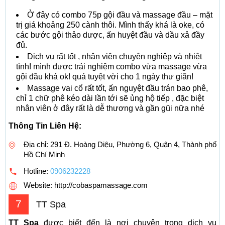
Ở đây có combo 75p gội đầu và massage đầu – mặt
trị giá khoảng 250 cành thôi. Mình thấy khá là oke, có
các bước gội thảo dược, ấn huyệt đầu và dầu xả đầy
đủ.
Dịch vụ rất tốt , nhân viên chuyên nghiệp và nhiệt
tình! mình được trải nghiệm combo vừa massage vừa
gội đầu khá ok! quá tuyệt vời cho 1 ngày thư giãn!
Massage vai cổ rất tốt, ấn nguyệt đầu trán bao phê,
chỉ 1 chữ phê kéo dài lần tới sẽ ủng hộ tiếp , đặc biệt
nhân viên ở đây rất là dễ thương và gần gũi nữa nhé
Thông Tin Liên Hệ:
Địa chỉ: 291 Đ. Hoàng Diệu, Phường 6, Quận 4, Thành phố
Hồ Chí Minh
Hotline:
0906232228
Website: http://cobaspamassage.com
7
TT Spa
TT Spa
được biết đến là nơi chuyên trong dịch vụ