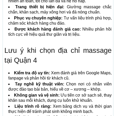
nhiên an toàn, tốt cho làn da và hệ hô hấp.
Trang thiết bị hiện đại:
Giường massage chắc
chắn, khăn sạch, máy xông hơi và đá nóng chuẩn.
Phục vụ chuyên nghiệp:
Tư vấn liệu trình phù hợp,
chăm sóc khách hàng chu đáo.
Được khách hàng đánh giá cao:
Nhiều phản hồi
tích cực về hiệu quả thư giãn và trị liệu.
Lưu ý khi chọn địa chỉ massage
tại Quận 4
Kiểm tra độ uy tín:
Xem đánh giá trên Google Maps,
fanpage và phản hồi từ khách cũ.
Tay nghề kỹ thuật viên:
Chọn nơi có nhân viên
được đào tạo bài bản, hiểu về cơ – xương – khớp.
Không gian và vệ sinh:
Ưu tiên cơ sở sạch sẽ, thay
khăn sau mỗi khách, dụng cụ luôn khử khuẩn.
Liệu trình rõ ràng:
Xem bảng dịch vụ và thời gian
thực hiện để tránh phát sinh không minh bạch.