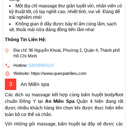
Một địa chỉ massage thư giãn tuyệt vời, nhân viên có
kỹ thuật tốt, có tay nghề cao, nhiệt tình, vui vẻ. Đáng để
trải nghiệm nhé!
Không gian ở đây được bày trí ấm cúng lắm, sạch
sẽ, thoải mái nữa đáng đồng tiến lắm nha!
Thông Tin Liên Hệ:
Địa chỉ: 96 Nguyễn Khoái, Phường 2, Quận 4, Thành phố
Hồ Chí Minh
Hotline:
02839450114
Website: https://www.quespatrilieu.com
3
An Miên spa
Các dịch vụ massage kết hợp cùng bấm huyệt body/foot
chuẩn Đông Y tại
An Miên Spa
Quận 4 hiện đang rất
được nhiều khách hàng tìm chọn khi được thực hiện trên
toàn bộ cơ thể và chân.
Với những gói massage, bấm huyệt tại đây sẽ được các