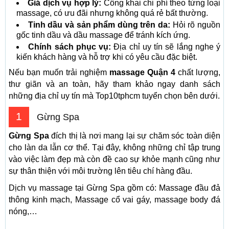
Giá dịch vụ hợp lý:
Công khai chi phí theo từng loại
massage, có ưu đãi nhưng không quá rẻ bất thường.
Tinh dầu và sản phẩm dùng trên da:
Hỏi rõ nguồn
gốc tinh dầu và dầu massage để tránh kích ứng.
Chính sách phục vụ:
Địa chỉ uy tín sẽ lắng nghe ý
kiến khách hàng và hỗ trợ khi có yêu cầu đặc biệt.
Nếu bạn muốn trải nghiệm
massage Quận 4
chất lượng,
thư giãn và an toàn, hãy tham khảo ngay danh sách
những địa chỉ uy tín mà Top10tphcm tuyển chọn bên dưới.
1
Gừng Spa
Gừng Spa
đích thị là nơi mang lại sự chăm sóc toàn diện
cho làn da lẫn cơ thể. Tại đây, không những chỉ tập trung
vào việc làm đẹp mà còn đề cao sự khỏe mạnh cũng như
sự thân thiện với môi trường lên tiêu chí hàng đầu.
Dịch vụ massage tại Gừng Spa gồm có: Massage đầu đả
thông kinh mạch, Massage cổ vai gáy, massage body đá
nóng,…