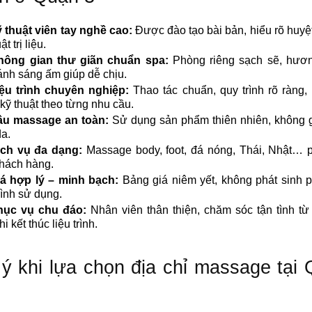
 thuật viên tay nghề cao:
Được đào tạo bài bản, hiểu rõ huyệ
ật trị liệu.
hông gian thư giãn chuẩn spa:
Phòng riêng sạch sẽ, hươ
ánh sáng ấm giúp dễ chịu.
iệu trình chuyên nghiệp:
Thao tác chuẩn, quy trình rõ ràng,
kỹ thuật theo từng nhu cầu.
ầu massage an toàn:
Sử dụng sản phẩm thiên nhiên, không g
a.
ịch vụ đa dạng:
Massage body, foot, đá nóng, Thái, Nhật… 
hách hàng.
á hợp lý – minh bạch:
Bảng giá niêm yết, không phát sinh p
rình sử dụng.
hục vụ chu đáo:
Nhân viên thân thiện, chăm sóc tận tình từ
i kết thúc liệu trình.
ý khi lựa chọn địa chỉ massage tại