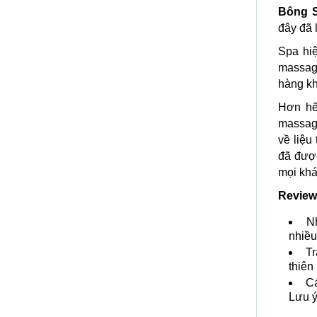
Bông 
đây đã 
Spa hi
massag
hàng k
Hơn hế
massage
về liệu
đã được
mọi kh
Review
Nh
nhiều
Tr
thiên
Cá
Lưu ý