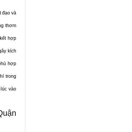
t đạo và
ng thơm
 kết hợp
ây kích
phù hợp
hí trong
 lúc vào
 Quận