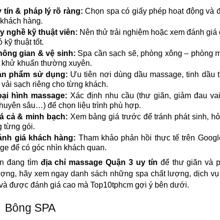
 tín & pháp lý rõ ràng:
Chọn spa có giấy phép hoạt động và 
ừ khách hàng.
y nghề kỹ thuật viên:
Nên thử trải nghiệm hoặc xem đánh giá
 kỹ thuật tốt.
ông gian & vệ sinh:
Spa cần sạch sẽ, phòng xông – phòng 
 khử khuẩn thường xuyên.
ản phẩm sử dụng:
Ưu tiên nơi dùng dầu massage, tinh dầu 
 vải sạch riêng cho từng khách.
oại hình massage:
Xác định nhu cầu (thư giãn, giảm đau vai 
chuyên sâu…) để chọn liệu trình phù hợp.
á cả & minh bạch:
Xem bảng giá trước để tránh phát sinh, hỏi
 từng gói.
ánh giá khách hàng:
Tham khảo phản hồi thực tế trên Googl
ge để có góc nhìn khách quan.
n đang tìm
địa chỉ massage Quận 3 uy tín
để thư giãn và p
ượng, hãy xem ngay danh sách những spa chất lượng, dịch vụ
và được đánh giá cao mà Top10tphcm gợi ý bên dưới.
Bông SPA