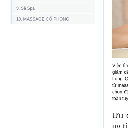
9. Sả Spa
10. MASSAGE CỔ PHONG
Việc t
giảm c
trọng. 
từ mass
chọn đú
toàn tuy
Ưu đ
uy t