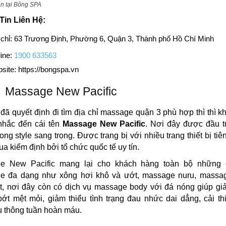
n tại Bông SPA
Tin Liên Hệ:
 chỉ: 63 Trương Định, Phường 6, Quận 3, Thành phố Hồ Chí Minh
ine:
1900 633563
site: https://bongspa.vn
Massage New Pacific
 đã quyết định đi tìm địa chỉ massage quận 3 phù hợp thì thì k
nhắc đến cái tên
Massage New Pacific
. Nơi đây được đầu tư
ong style sang trọng. Được trang bị với nhiều trang thiết bị tiên
ua kiểm định bởi tổ chức quốc tế uy tín.
e New Pacific mang lại cho khách hàng toàn bộ những 
e đa dạng như xông hơi khô và ướt, massage nuru, massag
t, nơi đây còn có dịch vụ massage body với đá nóng giúp gi
bớt mệt mỏi, giảm thiểu tình trạng đau nhức dai dẳng, cải th
u thông tuần hoàn máu.