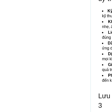
Kỹ
kỹ thu
K
nhẹ, 
L
đúng 
D
ứng d
D
mọi k
Gi
quá t
P
đến kh
Lưu 
3