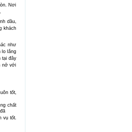
Gòn. Nơi
.
nh dầu,
g khách
hác như
 lo lắng
 tại đây
m nở với
uôn tốt,
úng chất
 đã
 vụ tốt.