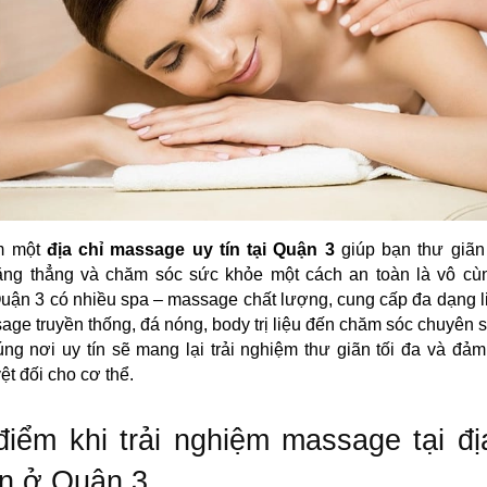
ìm một
địa chỉ massage uy tín tại Quận 3
giúp bạn thư giãn
ăng thẳng và chăm sóc sức khỏe một cách an toàn là vô cù
Quận 3 có nhiều spa – massage chất lượng, cung cấp đa dạng li
age truyền thống, đá nóng, body trị liệu đến chăm sóc chuyên 
ng nơi uy tín sẽ mang lại trải nghiệm thư giãn tối đa và đả
ệt đối cho cơ thể.
iểm khi trải nghiệm massage tại đị
ín ở Quận 3