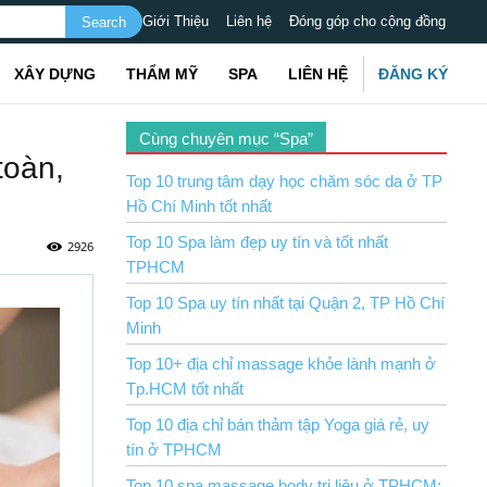
Giới Thiệu
Liên hệ
Đóng góp cho cộng đồng
XÂY DỰNG
THẨM MỸ
SPA
LIÊN HỆ
ĐĂNG KÝ
Cùng chuyên mục “Spa”
toàn,
Top 10 trung tâm dạy học chăm sóc da ở TP
Hồ Chí Minh tốt nhất
Top 10 Spa làm đẹp uy tín và tốt nhất
2926
TPHCM
Top 10 Spa uy tín nhất tại Quận 2, TP Hồ Chí
Minh
Top 10+ địa chỉ massage khỏe lành mạnh ở
Tp.HCM tốt nhất
Top 10 địa chỉ bán thảm tập Yoga giá rẻ, uy
tín ở TPHCM
Top 10 spa massage body trị liệu ở TPHCM: