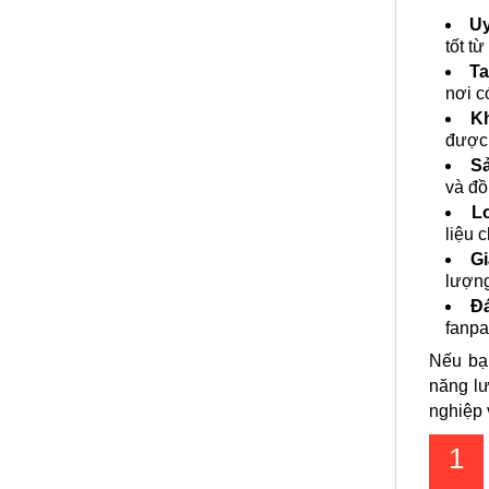
Uy
tốt t
Ta
nơi có
Kh
được
S
và đồ
L
liệu 
Gi
lượng
Đ
fanpa
Nếu bạ
năng l
nghiệp 
1