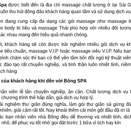
Spa
được biết đến là địa chỉ massage chất lượng ở tại Sài 
luôn thu hút đông đảo khách hàng quan tâm và sử dụng dịch vụ
ện đang cung cấp đa dạng các gói massage như massage ti
e body trị liệu và massage Thái phù hợp với nhiều đối tượn
hác nhau mang đến hiệu quả nhanh chóng.
t, khách hàng sẽ còn được trải nghiệm nhiều gói dịch vụ k
 tiêu chuẩn, massage V.I.P hoặc massage siêu V.I.P. Nếu bạn
 trình chăm sóc thì bạn có thể yên tâm bởi đội ngũ kỹ thuật viên
 đào tạo rất chuyên nghiệp, và tinh thần luôn nhiệt tình, niề
ách hàng
 của khách hàng khi đến với Bông SPA
ân viên lễ tân chuyên nghiệp, ân cần. Chất lượng dịch vụ l
 chương trình thẻ hấp dẫn, giá dịch vụ hợp lý.
ải nghiệm thư giãn đúng nghĩa, làm gói thư giãn sả gừng đ
 nhiên, giải cảm rất tốt. Nay khoái thêm cái món gội đầu đã ơi là
c bạn nhân viên nhà Bông đều dễ thương và nhiệt tình, dịch
 nhỏ, để phục vụ tốt nhớ gọi đặt trước 1 bữa vì lịch hay kín