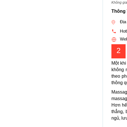
Không gia
Thông 
Địa
Hotl
Web
2
Một khi
không 
theo ph
thông q
Massag
massag
Hơn hế
thẳng, 
ngủ, lư