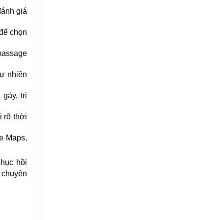
đánh giá
 để chọn
massage
tự nhiên
gáy, trị
 rõ thời
e Maps,
hục hồi
 chuyên