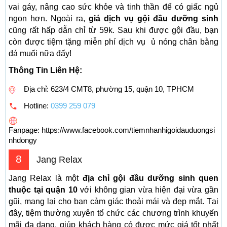
vai gáy, nâng cao sức khỏe và tinh thần để có giấc ngủ
ngon hơn. Ngoài ra,
giá dịch vụ gội đầu dưỡng sinh
cũng rất hấp dẫn chỉ từ 59k. Sau khi được gội đầu, bạn
còn được tiệm tặng miễn phí dịch vụ ủ nóng chân bằng
đá muối nữa đấy!
Thông Tin Liên Hệ:
Địa chỉ: 623/4 CMT8, phường 15, quận 10, TPHCM
Hotline:
0399 259 079
Fanpage: https://www.facebook.com/tiemnhanhigoidauduongsi
nhdongy
8
Jang Relax
Jang Relax là một
địa chỉ gội đầu dưỡng sinh quen
thuộc tại quận 10
với không gian vừa hiện đại vừa gần
gũi, mang lại cho bạn cảm giác thoải mái và đẹp mắt. Tại
đây, tiệm thường xuyên tổ chức các chương trình khuyến
mãi đa dạng, giúp khách hàng có được mức giá tốt nhất