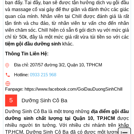
bạn đấy. Tại đây, bạn sẽ được tận hưởng dịch vụ gội đầu
và massage cổ vai gáy để thư giãn và đánh thức các giác
quan của mình. Nhân viên tại Chill được đánh giá là rất
tận tình và chu đáo, từ nhân viên tư vấn cho đến nhân
viên chăm sóc. Chill hiện có sẵn 6 gói dịch vụ với mức giá
chỉ từ 50k, đây là một mức giá rất vừa túi tiền so với các
tiệm gội đầu dưỡng sinh
khác.
Thông Tin Liên Hệ:
Địa chỉ: 207/57 đường 3/2, Quận 10, TPHCM
Hotline:
0933 215 968
Fanpage: https://www.facebook.com/GoiDauDuongSinhChill
5
Dưỡng Sinh Cô Ba
Dưỡng Sinh Cô Ba là một trong những
địa điểm gội đầu
dưỡng sinh chất lượng tại Quận 10, TP.HCM
được
nhiều người tin tưởng. Với nhiều chi nhánh trên khắp
TP.HCM, Dưỡng Sinh Cô Ba đã có được một lượng lớn