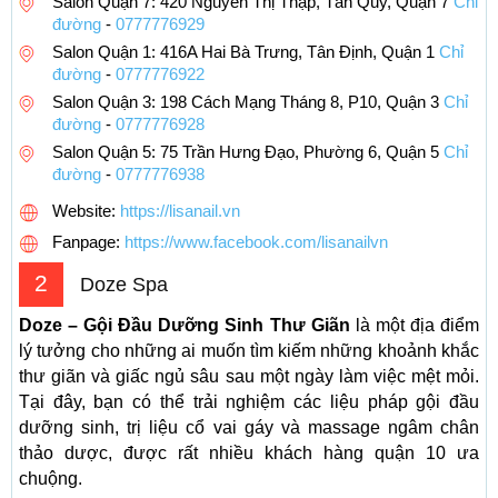
Salon Quận 7: 420 Nguyễn Thị Thập, Tân Quy, Quận 7
Chỉ
đường
-
0777776929
Salon Quận 1: 416A Hai Bà Trưng, Tân Định, Quận 1
Chỉ
đường
-
0777776922
Salon Quận 3: 198 Cách Mạng Tháng 8, P10, Quận 3
Chỉ
đường
-
0777776928
Salon Quận 5: 75 Trần Hưng Đạo, Phường 6, Quận 5
Chỉ
đường
-
0777776938
Website:
https://lisanail.vn
Fanpage:
https://www.facebook.com/lisanailvn
2
Doze Spa
Doze – Gội Đầu Dưỡng Sinh Thư Giãn
là một địa điểm
lý tưởng cho những ai muốn tìm kiếm những khoảnh khắc
thư giãn và giấc ngủ sâu sau một ngày làm việc mệt mỏi.
Tại đây, bạn có thể trải nghiệm các liệu pháp gội đầu
dưỡng sinh, trị liệu cổ vai gáy và massage ngâm chân
thảo dược, được rất nhiều khách hàng quận 10 ưa
chuộng.