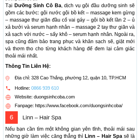
Tại
Dưỡng Sinh Cô Ba
, dịch vụ gội đầu dưỡng sinh sẽ
gồm các bước: gội nước gội bồ kết – massage kem gừng
– massage thư giãn đầu cổ vai gáy – gội bồ kết lần 2 – ủ
xả bưởi và serum hạnh nhân – massage 2 tay thư giãn và
xả sạch với nước – sấy khô – serum hạnh nhân. Ngoài ra,
spa cũng đảm bảo trang phục và khăn sạch sẽ, giặt mới
và thơm tho cho từng khách hàng để đem lại cảm giác
thoải mái nhất.
Thông Tin Liên Hệ:
Địa chỉ: 328 Cao Thắng, phường 12, quận 10, TP.HCM
Hotline:
0866 939 610
Website: duongsinhcoba.com
Fanpage: https://www.facebook.com/duongsinhcoba/
6
Linn – Hair Spa
Nếu bạn cần tìm một không gian yên tĩnh, thoải mái sau
những giờ làm việc căng thẳng thì
Linn – Hair Spa
sẽ là