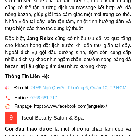
vời cho sức khỏe của da đầu. Bên cạnh đó, khách hàng
cũng có thể tận hưởng dịch vụ massage kết hợp với đá
nóng bazan, giúp giải tỏa cảm giác mệt mỏi trong cơ thể.
Nhân viên tại đây luôn tận tâm, nhiệt tình hướng dẫn và
thực hiện các thao tác đúng kỹ thuật.
Đặc biệt,
Jang Relax
cũng có nhiều ưu đãi và quà tặng
cho khách hàng đặt lịch trước khi đến thư giãn tại đây.
Ngoài dịch vụ gội đầu dưỡng sinh, tiệm còn cung cấp
nhiều dịch vụ khác như ngâm chân, chườm nóng bằng đá
bazan, trị liệu giúp giảm đau nhức xương khớp.
Thông Tin Liên Hệ:
Địa chỉ:
249/6 Ngô Quyền, Phường 6, Quận 10, TP.HCM
Hotline:
0768 681 717
Fanpage: https://www.facebook.com/jangrelax/
9
Iseul Beauty Salon & Spa
Gội đầu thảo dược
là một phương pháp làm đẹp và
chăm sóc tóc cũng như tinh thần rất phổ biến hiện nay.