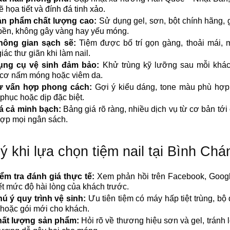
ẽ họa tiết và đính đá tinh xảo.
n phẩm chất lượng cao:
Sử dụng gel, sơn, bột chính hãng, 
ền, không gây vàng hay yếu móng.
hông gian sạch sẽ:
Tiệm được bố trí gọn gàng, thoải mái, 
iác thư giãn khi làm nail.
ụng cụ vệ sinh đảm bảo:
Khử trùng kỹ lưỡng sau mỗi khác
cơ nấm móng hoặc viêm da.
ư vấn hợp phong cách:
Gợi ý kiểu dáng, tone màu phù hợp 
 phục hoặc dịp đặc biệt.
á cả minh bạch:
Bảng giá rõ ràng, nhiều dịch vụ từ cơ bản tới
ợp mọi ngân sách.
ý khi lựa chọn tiệm nail tại Bình Chá
ểm tra đánh giá thực tế:
Xem phản hồi trên Facebook, Goog
ết mức độ hài lòng của khách trước.
ú ý quy trình vệ sinh:
Ưu tiên tiệm có máy hấp tiệt trùng, bộ
 hoặc gói mới cho khách.
ất lượng sản phẩm:
Hỏi rõ về thương hiệu sơn và gel, tránh 