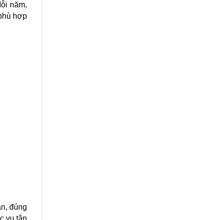
Mỗi năm,
 phù hợp
ản, đúng
c vụ tận