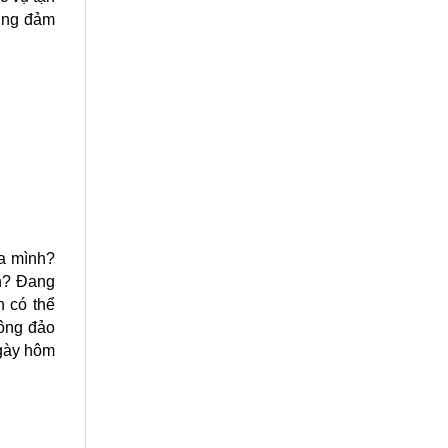
ợng đảm
a mình?
nh? Đang
 có thể
đông đảo
ngày hôm