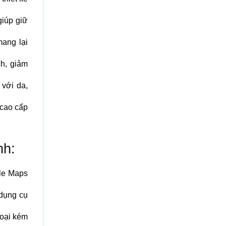
giúp giữ
mang lại
h, giảm
với da,
 cao cấp
nh:
le Maps
 dụng cụ
loại kém