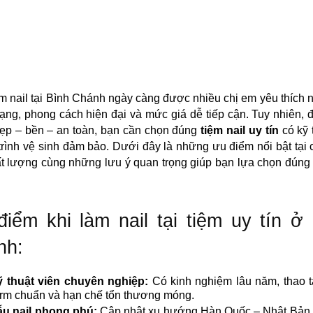
m nail tại Bình Chánh ngày càng được nhiều chị em yêu thích 
ạng, phong cách hiện đại và mức giá dễ tiếp cận. Tuy nhiên, 
ẹp – bền – an toàn, bạn cần chọn đúng
tiệm nail uy tín
có kỹ t
trình vệ sinh đảm bảo. Dưới đây là những ưu điểm nổi bật tại 
ất lượng cùng những lưu ý quan trọng giúp bạn lựa chọn đúng
iểm khi làm nail tại tiệm uy tín ở
nh:
 thuật viên chuyên nghiệp:
Có kinh nghiệm lâu năm, thao tá
orm chuẩn và hạn chế tổn thương móng.
u nail phong phú:
Cập nhật xu hướng Hàn Quốc – Nhật Bản, 