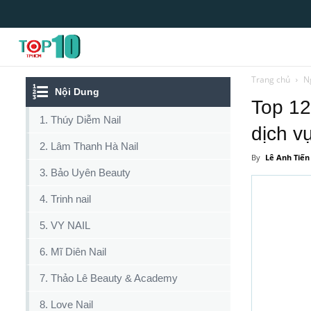
Top10tphcm
Trang chủ
N
Nội Dung
Top 12
1. Thúy Diễm Nail
dịch vụ
2. Lâm Thanh Hà Nail
By
Lê Anh Tiến
3. Bảo Uyên Beauty
4. Trinh nail
5. VY NAIL
6. Mĩ Diên Nail
7. Thảo Lê Beauty & Academy
8. Love Nail