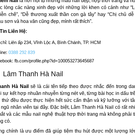
iễm Nail
là nơi hội tụ những mẫu nail đẹp, hợp thời trang và hơ
c lòng các nàng xinh đẹp với những lời khen có cánh như “
iễn chê”, “Dễ thương xuất thần con gà tây” hay “Chị chủ dễ
u sơn và hoa văn cũng đẹp, mình rất thích”.
Tin Liên Hệ:
 chỉ: Liên ấp 234, Vĩnh Lộc A, Bình Chánh, TP. HCM
ine:
0388 292 839
ebook: fb.com/profile.php?id=100053273645687
Lâm Thanh Hà Nail
anh Hà Nail
sẽ là cái tên tiếp theo được nhắc đến trong d
i sự kết hợp nhuần nhuyễn từng nét vẽ, từng bài học in dấu t
i thứ đều được thực hiện hết sức cẩn thận và kỹ lưỡng với t
 ngũ nhân viên tại đây. Đặc biệt, Lâm Thanh Hà Nail có rất n
mắt và các mẫu nail nghệ thuật hợp thời trang mà không phải t
g có.
ng chính là ưu điểm đã giúp tiệm thu hút được một lượng lớ