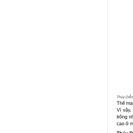
Thúy Diễm
Thế mạ
Vì vậy,
trông n
cao ở 