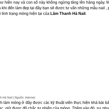
ư hiện nay và con số này không ngừng tăng lên hàng ngày. 
a khi đến làm đẹp tại đây bạn sẽ được tư vấn những mẫu nail ,
i tình trạng móng hiện tại của
Lâm Thanh Hà Nail
.
 Hà Nail | Nguồn: Internet
nh làm móng ở đây được các kỹ thuật viên thực hiện khá bài b
c, giữ được độ chắc tự nhiên của móng. Thêm vào đó, sự phụ