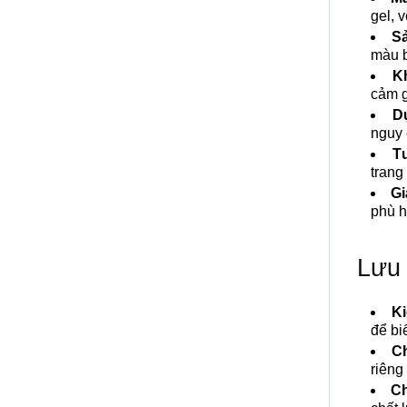
gel, v
Sả
màu b
K
cảm g
D
nguy 
T
trang
Gi
phù h
Lưu 
Ki
để bi
Ch
riêng
Ch