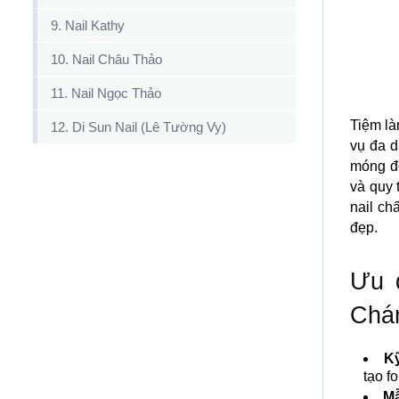
9. Nail Kathy
10. Nail Châu Thảo
11. Nail Ngọc Thảo
Tiệm là
12. Di Sun Nail (Lê Tường Vy)
vụ đa d
móng đ
và quy 
nail ch
đẹp.
Ưu đ
Chá
Kỹ
tạo f
Mẫ