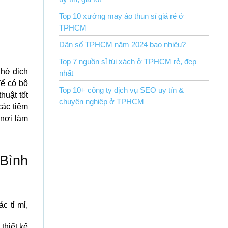
Top 10 xưởng may áo thun sỉ giá rẻ ở
TPHCM
Dân số TPHCM năm 2024 bao nhiêu?
Top 7 nguồn sỉ túi xách ở TPHCM rẻ, đẹp
nhờ dịch
nhất
để có bộ
Top 10+ công ty dịch vụ SEO uy tín &
huật tốt
chuyên nghiệp ở TPHCM
các tiệm
 nơi làm
 Bình
c tỉ mỉ,
thiết kế