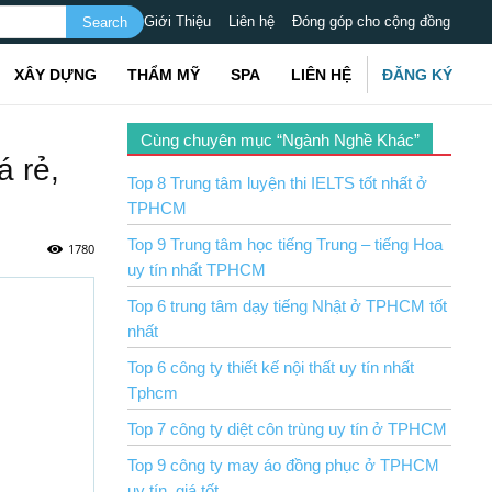
Giới Thiệu
Liên hệ
Đóng góp cho cộng đồng
XÂY DỰNG
THẨM MỸ
SPA
LIÊN HỆ
ĐĂNG KÝ
Cùng chuyên mục “Ngành Nghề Khác”
á rẻ,
Top 8 Trung tâm luyện thi IELTS tốt nhất ở
TPHCM
Top 9 Trung tâm học tiếng Trung – tiếng Hoa
1780
uy tín nhất TPHCM
Top 6 trung tâm dạy tiếng Nhật ở TPHCM tốt
nhất
Top 6 công ty thiết kế nội thất uy tín nhất
Tphcm
Top 7 công ty diệt côn trùng uy tín ở TPHCM
Top 9 công ty may áo đồng phục ở TPHCM
uy tín, giá tốt