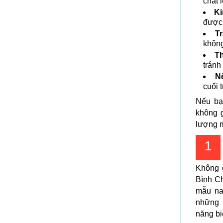
chất 
Ki
được 
T
không
Th
tránh
Nê
cuối 
Nếu bạ
không g
lượng 
1
Không 
Bình Ch
mẫu na
những 
năng bi