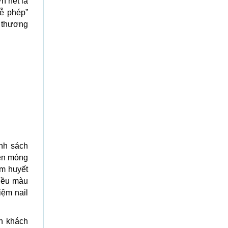
n hết là
Lễ phép”
 thương
anh sách
rên móng
âm huyết
hiều màu
iệm nail
n khách