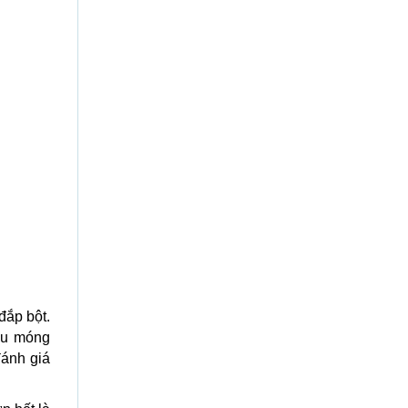
đắp bột.
mẫu móng
đánh giá