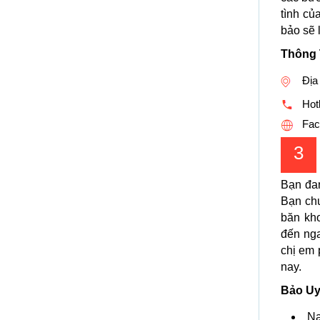
tình c
bảo sẽ 
Thông 
Địa
Hotl
Fac
3
Bạn đa
Bạn chu
băn kh
đến ng
chị em 
nay.
Bảo Uy
Na