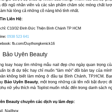
ủa đội ngũ nhân viên và các sản phẩm chăm sóc móng chất lư
làm hài lòng cả những cô nàng khó tính nhất.
Tin Liên Hệ:
 chỉ: C10/32 Đinh Đức Thiện Bình Chánh TP HCM
ine:
0938 523 641
ebook: fb.com/Duythongkenick16
Bảo Uyên Beauty
ng loay hoay tìm những mẫu nail đẹp cho ngày quan trọng củ
ẩn bị đi dự tiệc hay chỉ muốn “làm mới” đôi bàn tay của mì
oăn không biết làm móng ở đâu tại Bình Chánh, TP.HCM. Bạn
ay
Bảo Uyên Beauty
, một trong những cái tên nổi bật được 
phụ nữ yêu thích mà Toplist muốn nhắc đến trong danh sách 
ên Beauty chuyên các dịch vụ làm đẹp:
il, Nailbox