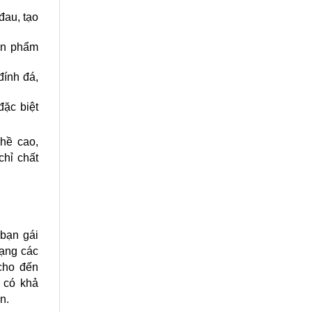
đau, tạo
ản phẩm
đính đá,
đặc biệt
hề cao,
chỉ chất
 bạn gái
dạng các
cho đến
 có khả
n.