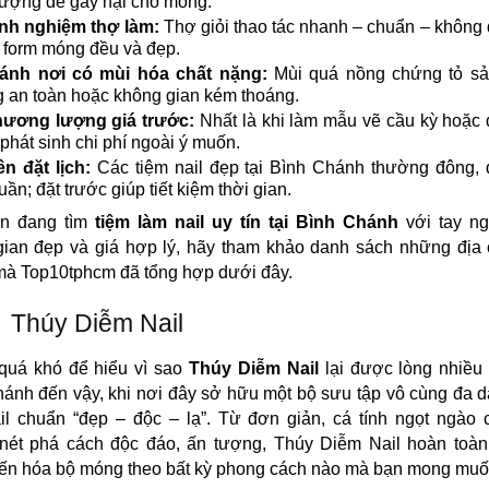
lượng dễ gây hại cho móng.
nh nghiệm thợ làm:
Thợ giỏi thao tác nhanh – chuẩn – không 
form móng đều và đẹp.
ránh nơi có mùi hóa chất nặng:
Mùi quá nồng chứng tỏ s
 an toàn hoặc không gian kém thoáng.
ương lượng giá trước:
Nhất là khi làm mẫu vẽ cầu kỳ hoặc 
 phát sinh chi phí ngoài ý muốn.
n đặt lịch:
Các tiệm nail đẹp tại Bình Chánh thường đông, 
tuần; đặt trước giúp tiết kiệm thời gian.
n đang tìm
tiệm làm nail uy tín tại Bình Chánh
với tay ng
ian đẹp và giá hợp lý, hãy tham khảo danh sách những địa 
mà Top10tphcm đã tổng hợp dưới đây.
Thúy Diễm Nail
quá khó để hiểu vì sao
Thúy Diễm Nail
lại được lòng nhiều
ánh đến vậy, khi nơi đây sở hữu một bộ sưu tập vô cùng đa 
il chuẩn “đẹp – độc – lạ”. Từ đơn giản, cá tính ngọt ngào 
nét phá cách độc đáo, ấn tượng, Thúy Diễm Nail hoàn toàn
ến hóa bộ móng theo bất kỳ phong cách nào mà bạn mong muố