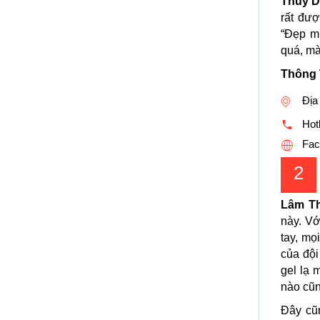
Thúy D
rất đượ
“Đẹp m
quá, mà
Thông 
Địa
Hotl
Fac
2
Lâm Th
này. Vớ
tay, mọ
của đội
gel lạ 
nào cũn
Đây cũ