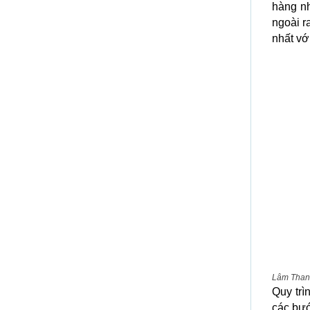
hàng nh
ngoài r
nhất vớ
Lâm Thanh
Quy trì
các bướ