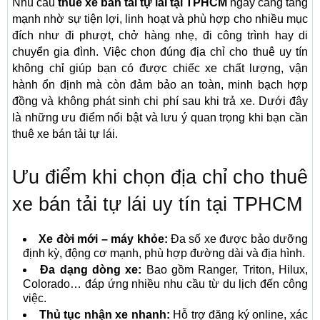
Nhu cầu
thuê xe bán tải tự lái tại TPHCM
ngày càng tăng
mạnh nhờ sự tiện lợi, linh hoạt và phù hợp cho nhiều mục
đích như đi phượt, chở hàng nhẹ, đi công trình hay di
chuyển gia đình. Việc chọn đúng địa chỉ cho thuê uy tín
không chỉ giúp bạn có được chiếc xe chất lượng, vận
hành ổn định mà còn đảm bảo an toàn, minh bạch hợp
đồng và không phát sinh chi phí sau khi trả xe. Dưới đây
là những ưu điểm nổi bật và lưu ý quan trọng khi bạn cần
thuê xe bán tải tự lái.
Ưu điểm khi chọn địa chỉ cho thuê
xe bán tải tự lái uy tín tại TPHCM
Xe đời mới – máy khỏe:
Đa số xe được bảo dưỡng
định kỳ, động cơ mạnh, phù hợp đường dài và địa hình.
Đa dạng dòng xe:
Bao gồm Ranger, Triton, Hilux,
Colorado… đáp ứng nhiều nhu cầu từ du lịch đến công
việc.
Thủ tục nhận xe nhanh:
Hỗ trợ đăng ký online, xác