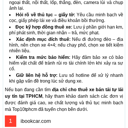
ngoại thất, nội thất, lốp, thắng, đèn, camera lùi và chụp
ảnh lại.
Hỏi rõ về thủ tục – giấy tờ:
Yêu cầu minh bạch về
cọc, giấy phép lái xe và điều khoản bồi thường.
Đọc kỹ hợp đồng thuê xe:
Lưu ý phần giới hạn km,
phí phát sinh, thời gian nhận – trả, mức phạt.
Xác định mục đích thuê:
Nếu đi đường đèo – địa
hình, nên chọn xe 4×4; nếu chạy phố, chọn xe tiết kiệm
nhiên liệu.
Kiểm tra mức bảo hiểm:
Hãy đảm bảo xe có bảo
hiểm vật chất để tránh rủi ro tài chính lớn khi xảy ra sự
cố.
Giữ liên hệ hỗ trợ:
Lưu số hotline để xử lý nhanh
khi gặp vấn đề trong lúc sử dụng xe.
Nếu bạn đang cần tìm
địa chỉ cho thuê xe bán tải tự lái
uy tín tại TPHCM
, hãy tham khảo danh sách các đơn vị
được đánh giá cao, xe chất lượng và thủ tục minh bạch
mà Top10tphcm đã tuyển chọn bên dưới.
1
ibookcar.com