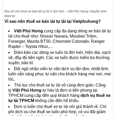
Địa chỉ cho thuê xe bán tải tự lái ở Sài Gòn – Việt Phú Hưng | Nguồn ảnh:
Internet
Vì sao nên thuê xe bán tải tự lái tại Vietphuhung?
Việt Phú Hưng
cung cấp đa dạng dòng xe bán tải tự
lái cho thuê như: Nissan Navara, Misubisi Triton,
Foranger, Mazda BT50, Cheorolet Colorado, Ranger
Raptor – Toyota HIlux,…
Đảm bảo các dòng xe luôn là đời mới, hiện đại, sạch
sẽ, đầy đủ tiện nghi. Các xe luôn được kiểm tra thường
xuyên, bảo trì.
Đội ngũ nhân viên tư vấn dịch vụ tận tâm, nhiệt tình,
luôn sẵn sàng phục tư vấn cho khách hàng mọi nơi, mọi
lúc,
Thủ tục cho thuê xe tự lái vô cùng đơn giản. Công
ty
Việt Phú Hưng
tự hào là đơn vị tiên phong tại
TPHCM cung cấp đến quý khách hàng
dịch vụ thuê xe
tự lái TPHCM
không cần đến hộ khẩu.
Đơn vị luôn cho thuê xe tự lái với giá thành rẻ. Chi
phí dịch vụ cho thuê xe luôn phù hợp, có ưu đãi giảm