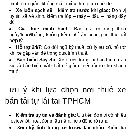
minh đơn giản, không mất nhiều thời gian chờ đợi.
Xe luôn sạch sẽ – kiểm tra trước khi giao:
Đơn vị
uy tín sẽ vệ sinh, kiểm tra lốp – máy – dầu – thắng đầy
đủ.
Giá thuê minh bạch:
Báo giá rõ ràng theo
ngày/tuần/tháng, không kèm phí ẩn hoặc phụ thu bất
hợp lý.
Hỗ trợ 24/7:
Có đội ngũ kỹ thuật xử lý sự cố, hỗ trợ
khi xe gặp vấn đề trong quá trình thuê.
Bảo hiểm đầy đủ:
Xe được trang bị bảo hiểm dân
sự và bảo hiểm vật chất để giảm thiểu rủi ro cho khách
thuê.
Lưu ý khi lựa chọn nơi thuê xe
bán tải tự lái tại TPHCM
Kiểm tra uy tín và đánh giá:
Ưu tiên đơn vị có nhiều
review tốt, hoạt động lâu năm, hợp đồng rõ ràng.
Xem kỹ tình trạng xe trước khi nhận:
Kiểm tra