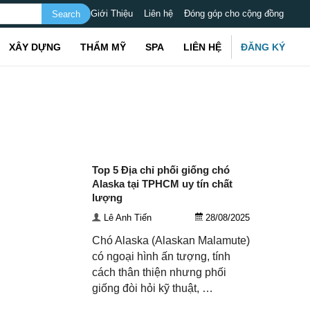
Giới Thiệu
Liên hệ
Đóng góp cho cộng đồng
XÂY DỰNG
THẨM MỸ
SPA
LIÊN HỆ
ĐĂNG KÝ
Top 5 Địa chỉ phối giống chó
Alaska tại TPHCM uy tín chất
lượng
Lê Anh Tiến
28/08/2025
Chó Alaska (Alaskan Malamute)
có ngoại hình ấn tượng, tính
cách thân thiện nhưng phối
giống đòi hỏi kỹ thuật, …