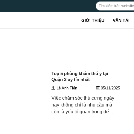
GIỚI THIỆU
VẬN TẢI
 Đào Tạo
Ngành Nghề Khác
Nhà Hàng
Nha Khoa
Xây dựng
Top 5 phòng khám thú y tại
Quận 3 uy tín nhất
Lê Anh Tiến
05/11/2025
Việc chăm sóc thú cưng ngày
nay không chỉ là nhu cầu mà
còn là yếu tố quan trọng để …