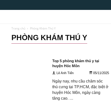
Top10tphcm
Trang chủ
Phòng Khám Thú Y
PHÒNG KHÁM THÚ Y
Bảo vệ - An Ninh
Đào tạo thẩm mỹ
Doanh nghiệp viết
Giáo dục -
Phòng Khám Thú Y
Quán ăn Sài Gòn
Spa
Thẩm mỹ
Vận tải
Top 5 phòng khám thú y tại
huyện Hóc Môn
Lê Anh Tiến
05/11/2025
Ngày nay, nhu cầu chăm sóc
thú cưng tại TP.HCM, đặc biệt ở
huyện Hóc Môn, ngày càng
tăng cao. …