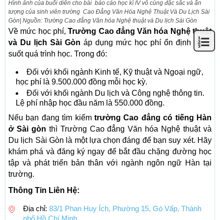
Hình ảnh của buổi diễn cho bài báo cáo học kì IV vô cùng đặc sắc và ấn
tượng của sinh viên trường Cao Đẳng Văn Hóa Nghệ Thuật Và Du Lịch Sài
Gòn| Nguồn: Trường Cao đẳng Văn hóa Nghệ thuật và Du lịch Sài Gòn
Về mức học phí,
Trường Cao đẳng Văn hóa Nghệ thuật
và Du lịch Sài Gòn
áp dụng mức học phí ổn định trong
suốt quá trình học. Trong đó:
Đối với khối ngành Kinh tế, Kỹ thuật và Ngoại ngữ,
học phí là 9.500.000 đồng mỗi học kỳ.
Đối với khối ngành Du lịch và Công nghệ thông tin.
Lệ phí nhập học đầu năm là 550.000 đồng.
Nếu bạn đang tìm kiếm
trường Cao đẳng có tiếng Hàn
ở Sài gòn
thì Trường Cao đẳng Văn hóa Nghệ thuật và
Du lịch Sài Gòn là một lựa chọn đáng để bạn suy xét. Hãy
khám phá và đăng ký ngay để bắt đầu chặng đường học
tập và phát triển bản thân với ngành ngôn ngữ Hàn tại
trường.
Thông Tin Liên Hệ:
Địa chỉ:
83/1 Phan Huy Ích, Phường 15, Gò Vấp, Thành
phố Hồ Chí Minh