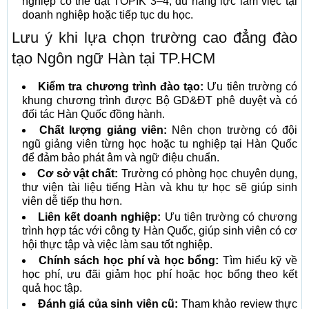
nghiệp có thể đạt TOPIK 3–4, đủ năng lực làm việc tại
doanh nghiệp hoặc tiếp tục du học.
Lưu ý khi lựa chọn trường cao đẳng đào
tạo Ngôn ngữ Hàn tại TP.HCM
Kiểm tra chương trình đào tạo:
Ưu tiên trường có
khung chương trình được Bộ GD&ĐT phê duyệt và có
đối tác Hàn Quốc đồng hành.
Chất lượng giảng viên:
Nên chọn trường có đội
ngũ giảng viên từng học hoặc tu nghiệp tại Hàn Quốc
để đảm bảo phát âm và ngữ điệu chuẩn.
Cơ sở vật chất:
Trường có phòng học chuyên dụng,
thư viện tài liệu tiếng Hàn và khu tự học sẽ giúp sinh
viên dễ tiếp thu hơn.
Liên kết doanh nghiệp:
Ưu tiên trường có chương
trình hợp tác với công ty Hàn Quốc, giúp sinh viên có cơ
hội thực tập và việc làm sau tốt nghiệp.
Chính sách học phí và học bổng:
Tìm hiểu kỹ về
học phí, ưu đãi giảm học phí hoặc học bổng theo kết
quả học tập.
Đánh giá của sinh viên cũ:
Tham khảo review thực