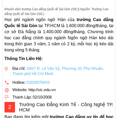
Khuôn viên trường Cao đẳng Quốc tế Sài Gòn (SIC)| Nguồn: Trường Cao
đẳng Quốc tế Sài Gòn (SIC)
Học phí ngành ngôn ngữ Hàn của
trường Cao đẳng
Quốc tế Sài Gòn
tại TP.HCM là 1.600.000 đồng/tháng, tại
cơ sở Đà Nẵng là 1.400.000 đồng/tháng. Chương trình
học cao đẳng chính quy ngành Ngôn ngữ Hàn kéo dài
trong thời gian 3 năm, 1 năm có 2 kỳ, mỗi học kỳ kéo dài
trong vòng 5 tháng.
Thông Tin Liên Hệ:
Địa chỉ:
184/7 Đ. Lê Văn Sỹ, Phường 10, Phú Nhuận,
Thành phố Hồ Chí Minh
Hotline:
02839976043
Website: http://sic.edu.vn
Thành Lập:
02/10/2008
Trường Cao Đẳng Kinh Tế - Công Nghệ TP.
2
HCM
Bạn đang tìm kiếm một
trường Cao đẳng uy tín để học