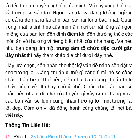
là đến từ sự chuyên nghiệp của mình. Với hy vọng hiện tại
và tương lai sắp tới, Ngọc Lan đã và đang không ngừng
cố gắng để mang lại cho bạn sự hài lòng bậc nhất. Quan
trọng nhất là tinh hoa của món ăn, nơi sự hài lòng và ngon
miệng của bạn lên đến đỉnh điểm khi đến thường thức các
món ăn với hương vị riêng biệt nhất của nhà hàng. Và nếu
như bạn đang tìm một
trung tâm tổ chức tiệc cưới gần
đây nhất
thì hãy tham khảo địa chỉ dưới đây nhé.
Hãy lựa chọn, cân nhắc cho thật kỹ vấn đề mình sắp đặt ra
cho tương lai. Càng chuẩn bị thứ gì càng tỉ mỉ, nó sẽ càng
chắc chắn hơn. Thế nên, nếu như bạn đang chuẩn bị tổ
chức tiệc cưới thì hãy chú ý nhé. Chúc cho các bạn sẽ
luôn bên nhau, dù cho có chuyện gì xảy ra đi chăng nữa,
các bạn vẫn sẽ luôn cùng nhau hướng tới một tương lai
tốt đẹp. Cảm ơn vì đã đồng hành cùng chúng tôi hết bài
viết này.
Thông Tin Liên Hệ:
Địa chỉ:
28 Lãnh Binh Thăng, Phường 13, Quận 11