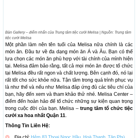
Bàn Gallery – điểm nhấn của Trung tâm tiệc cưới Melisa | Nguồn: Trung tâm
tiệc cưới Melisa
Một phần làm nên tên tuổi của Melisa nữa chính là các
món ăn. Đầu tư về đa dạng món ăn Á và Âu. Bạn có thể
lựa chọn các món ăn phù hợp với tài chính của mình hiện
tại. Melisa đảm bảo rằng, tất cả mọi món ăn được tổ chức
tại Melisa đều rất ngon và chất lượng. Bên cạnh đó, nó lại
rất tốt cho sức khỏe nữa. Tận tâm trong quá trình phục vụ
là như thế và nếu như Melisa đáp ứng đủ các tiêu chí của
bạn, hãy đến xem và tham khảo thử nhé. Melisa Center –
điểm đến hoàn hảo để tổ chức những sự kiện quan trọng
trong cuộc đời của bạn. Melisa –
trung tâm tổ chức tiệc
cưới xa hoa nhất Quận 11
.
Thông Tin Liên Hệ:
Địa chỉ:
Hẻm 83 Thoại Ngọc Hầu, Hoà Thanh, Tân Phú