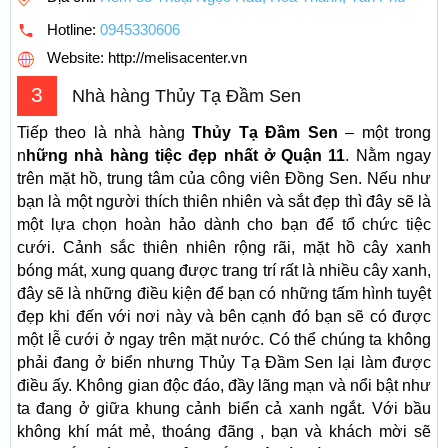
Hotline:
0945330606
Website: http://melisacenter.vn
3
Nhà hàng Thủy Tạ Đầm Sen
Tiếp theo là nhà hàng
Thủy Tạ Đầm Sen
– một trong
n
hững nhà hàng tiệc đẹp nhất ở Quận 11
. Nằm ngay
trên mặt hồ, trung tâm của công viên Đồng Sen. Nếu như
bạn là một người thích thiên nhiên và sắt đẹp thì đây sẽ là
một lựa chọn hoàn hảo dành cho bạn để tổ chức tiệc
cưới. Cảnh sắc thiên nhiên rộng rãi, mặt hồ cây xanh
bóng mát, xung quang được trang trí rất là nhiều cây xanh,
đây sẽ là những điều kiện để bạn có những tấm hình tuyệt
đẹp khi đến với nơi này và bên cạnh đó bạn sẽ có được
một lễ cưới ở ngay trên mặt nước. Có thể chúng ta không
phải đang ở biển nhưng Thủy Tạ Đầm Sen lại làm được
điều ấy. Không gian độc đáo, đầy lãng mạn và nổi bật như
ta đang ở giữa khung cảnh biển cả xanh ngắt. Với bầu
không khí mát mẻ, thoáng đãng , bạn và khách mời sẽ