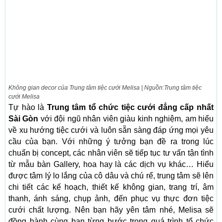
Không gian decor của Trung tâm tiệc cưới Melisa | Nguồn:Trung tâm tiệc
cưới Melisa
Tự hào là
Trung tâm tổ chức tiệc cưới đẳng cấp nhất
Sài Gòn
với đội ngũ nhân viên giàu kinh nghiệm, am hiểu
về xu hướng tiệc cưới và luôn sẵn sàng đáp ứng mọi yêu
cầu của bạn. Với những ý tưởng bạn đề ra trong lúc
chuẩn bị concept, các nhân viên sẽ tiếp tục tư vấn tận tình
từ mẫu bàn Gallery, hoa hay là các dịch vụ khác… Hiểu
được tâm lý lo lắng của cô dâu và chú rể, trung tâm sẽ lên
chi tiết các kế hoạch, thiết kế không gian, trang trí, âm
thanh, ánh sáng, chụp ảnh, đến phục vụ thực đơn tiệc
cưới chất lượng. Nên bạn hãy yên tâm nhé, Melisa sẽ
đồng hành cùng bạn từng bước trong quá trình tổ chức