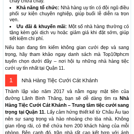
cháy chữa cháy.
Khả năng tổ chức:
Nhà hàng uy tín có đội ngũ điều
phối sự kiện chuyên nghiệp, giúp buổi lễ diễn ra trọn
vẹn.
Ưu đãi & khuyến mãi:
Một số nhà hàng thường có
tặng kèm gói dịch vụ hoặc giảm giá khi đặt sớm, giúp
tiết kiệm chi phí.
Nếu bạn đang tìm kiếm không gian cưới đẹp và sang
trọng, hãy tham khảo ngay danh sách mà Top10tphcm
tuyển chọn dưới đây – nơi hội tụ những nhà hàng tiệc
cưới uy tín nhất tại Quận 11.
1
Nhà Hàng Tiệc Cưới Cát Khánh
Thành lập vào năm 2017 và nằm ngay mặt tiền của
đường Lãnh Binh Thăng, bạn sẽ dễ dàng tìm ra
Nhà
Hàng Tiệc Cưới Cát Khánh – Trung tâm tiệc cưới sang
trọng tại Quận 11.
Lấy cảm hứng thiết kế từ Châu Âu tạo
nên sự sang trọng và hào nhoáng cho tòa nhà. Không
gian rộng rãi, có thể chứa hơn 200 khách hàng của mỗi
phòng. Bên cạnh đó, trần nhà rất cao kết hợp với ánh