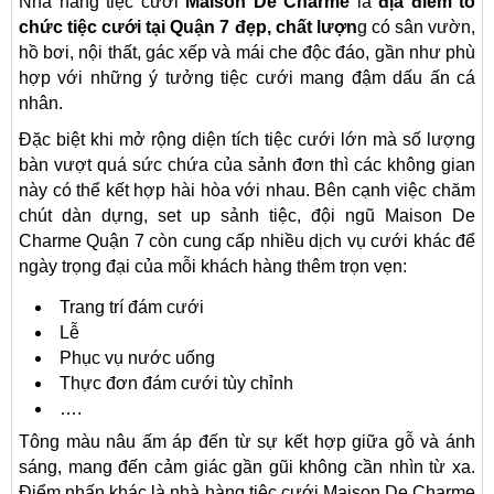
Nhà hàng tiệc cưới
Maison De Charme
là
địa điểm tổ
chức tiệc cưới tại Quận 7 đẹp, chất lượn
g có sân vườn,
hồ bơi, nội thất, gác xếp và mái che độc ​​đáo, gần như phù
hợp với những ý tưởng tiệc cưới mang đậm dấu ấn cá
nhân.
Đặc biệt khi mở rộng diện tích tiệc cưới lớn mà số lượng
bàn vượt quá sức chứa của sảnh đơn thì các không gian
này có thể kết hợp hài hòa với nhau. Bên cạnh việc chăm
chút dàn dựng, set up sảnh tiệc, đội ngũ Maison De
Charme Quận 7 còn cung cấp nhiều dịch vụ cưới khác để
ngày trọng đại của mỗi khách hàng thêm trọn vẹn:
Trang trí đám cưới
Lễ
Phục vụ nước uống
Thực đơn đám cưới tùy chỉnh
….
Tông màu nâu ấm áp đến từ sự kết hợp giữa gỗ và ánh
sáng, mang đến cảm giác gần gũi không cần nhìn từ xa.
Điểm nhấn khác là nhà hàng tiệc cưới Maison De Charme