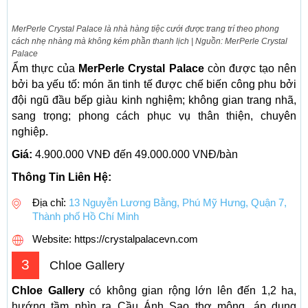
MerPerle Crystal Palace
là nhà hàng tiệc cưới được trang trí theo phong
cách nhẹ nhàng mà không kém phần thanh lịch | Nguồn: MerPerle Crystal
Palace
Ẩm thực của
MerPerle Crystal Palace
còn được tạo nên
bởi ba yếu tố: món ăn tinh tế được chế biến công phu bởi
đội ngũ đầu bếp giàu kinh nghiệm; không gian trang nhã,
sang trọng; phong cách phục vụ thân thiện, chuyên
nghiệp.
Giá:
4.900.000 VNĐ đến 49.000.000 VNĐ/bàn
Thông Tin Liên Hệ:
Địa chỉ:
13 Nguyễn Lương Bằng, Phú Mỹ Hưng, Quận 7,
Thành phố Hồ Chí Minh
Website: https://crystalpalacevn.com
3
Chloe Gallery
Chloe Gallery
có không gian rộng lớn lên đến 1,2 ha,
hướng tầm nhìn ra Cầu Ánh Sao thơ mộng, áp dụng