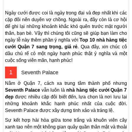
Ngày cưới được coi là ngày trọng đại và đẹp nhất khi các
cặp đôi nên duyên vợ chồng. Ngoài ra, đây còn là cơ hội
để ghi lại những khoảnh khắc khó quên trước mặt người
thân, bạn bè. Vậy thì chúng tôi cũng sẽ giúp bạn làm cho
ngày lễ này thêm phần ý nghĩa với
Top 10 nhà hàng tiệc
cưới Quận 7 sang trọng, giá rẻ
. Qua đây, xin chúc cô
dâu chú rể có một ngày hạnh phúc thật ý nghĩa và một
cuộc sống viên mãn, hạnh phúc!
1
Seventh Palace
Nằm ở Quận 7, cách xa trung tâm thành phố nhưng
Seventh Palace
vẫn luôn là
nhà hàng tiệc cưới Quận 7
đẹp
được nhiều cặp đôi biết đến, lựa chọn là nơi lưu lại
những khoảnh khắc hạnh phúc nhất của cuộc đời.
Seventh Palace được xây dựng tinh xảo và tráng lệ.
Sự kết hợp hài hòa giữa tone trắng và khuôn viên cây
xanh tạo nên một không gian quây quần thân mật và thoải