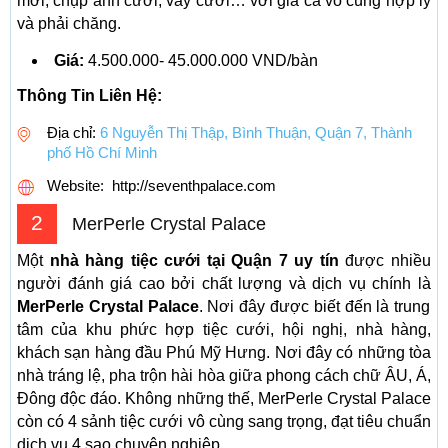
mời, chụp ảnh cưới, váy cưới… với giá cả vô cùng hợp lý
và phải chăng.
Giá:
4.500.000- 45.000.000 VND/bàn
Thông Tin Liên Hệ:
Địa chỉ:
6 Nguyễn Thị Thập, Bình Thuận, Quận 7, Thành
phố Hồ Chí Minh
Website: http://seventhpalace.com
2
MerPerle Crystal Palace
Một
nhà hàng tiệc cưới tại Quận 7 uy tín
được nhiều
người đánh giá cao bởi chất lượng và dịch vụ chính là
MerPerle Crystal Palace
. Nơi đây được biết đến là trung
tâm của khu phức hợp tiệc cưới, hội nghị, nhà hàng,
khách sạn hàng đầu Phú Mỹ Hưng. Nơi đây có những tòa
nhà tráng lệ, pha trộn hài hòa giữa phong cách chữ ÂU, Á,
Đông độc đáo. Không những thế, MerPerle Crystal Palace
còn có 4 sảnh tiệc cưới vô cùng sang trọng, đạt tiêu chuẩn
dịch vụ 4 sao chuyên nghiệp.