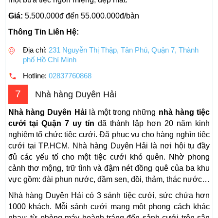
Giá:
5.500.000đ đến 55.000.000đ/bàn
Thông Tin Liên Hệ:
Địa chỉ:
231 Nguyễn Thị Thập, Tân Phú, Quận 7, Thành
phố Hồ Chí Minh
Hotline:
02837760868
7
Nhà hàng Duyên Hải
Nhà hàng Duyên Hải
là một trong những
nhà hàng tiệc
cưới tại Quận 7 uy tín
đã thành lập hơn 20 năm kinh
nghiệm tổ chức tiệc cưới. Đã phục vụ cho hàng nghìn tiệc
cưới tại TP.HCM. Nhà hàng Duyên Hải là nơi hội tụ đầy
đủ các yếu tố cho một tiệc cưới khó quên. Nhờ phong
cảnh thơ mộng, trữ tình và đậm nét đồng quê của ba khu
vực gồm: đài phun nước, đầm sen, đồi, thảm, thác nước…
Nhà hàng Duyên Hải có 3 sảnh tiệc cưới, sức chứa hơn
1000 khách. Mỗi sảnh cưới mang một phong cách khác
nhau: từ phòng máy hoành tráng đến sảnh cưới trên sân