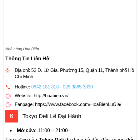
Nhà hàng Hoa Biển
Thông Tin Liên Hệ:
Địa chỉ: 52 Đ. Lữ Gia, Phường 15, Quận 11, Thành phố Hồ
Chí Minh
Hotline:
0942 181 818
-
028 3865 3830
Website: http://hoabien.vn/
Fanpage: https://www.facebook.com/HoaBienLuGia/
6
Tokyo Deli Lê Đại Hành
Mở cửa:
11:00 – 21:00
Thực đơn của
Tokyo Deli
đa dạng và độc đáo, mang đến