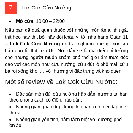
7
Lok Cok Cừu Nướng
Mở cửa:
10:00 – 22:00
Nếu bạn đã quá quen thuộc với những món ăn từ thịt gà,
thịt heo hay thịt bò, hãy đổi khẩu vị tới nhà hàng Quận 11
–
Lok Cok Cừu Nướng
để trải nghiệm những món ăn
hấp dẫn từ thịt cừu Úc. Nơi đây sẽ là địa điểm lý tưởng
cho những người muốn khám phá thế giới ẩm thực độc
đáo với các món như cừu nướng, cừu đút lò phô mai, cừu
ba rọi xông khói,… với hương vị đặc trưng và khó quên.
Một số review về Lok Cok Cừu Nướng:
Đặc sản món đùi cừu nướng hấp dẫn, nướng tại bàn
theo phong cách cổ điển, hấp dẫn.
Không gian quán đẹp, trang trí quán có nhiều tagline
thú vị.
Không gian yên tĩnh, nằm tách biệt với đường phố
ồn ào.