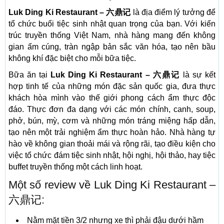
Luk Ding Ki Restaurant – 六鼎记
là địa điểm lý tưởng để
tổ chức buổi tiệc sinh nhật quan trọng của bạn. Với kiến
trúc truyền thống Việt Nam, nhà hàng mang đến không
gian ấm cúng, tràn ngập bản sắc văn hóa, tạo nên bầu
không khí đặc biệt cho mỗi bữa tiệc.
Bữa ăn tại
Luk Ding Ki Restaurant – 六鼎记
là sự kết
hợp tinh tế của những món đặc sản quốc gia, đưa thực
khách hòa mình vào thế giới phong cách ẩm thực độc
đáo. Thực đơn đa dạng với các món chính, canh, soup,
phở, bún, mỳ, cơm và những món tráng miệng hấp dẫn,
tạo nên một trải nghiệm ẩm thực hoàn hảo. Nhà hàng tự
hào về không gian thoải mái và rộng rãi, tạo điều kiện cho
việc tổ chức đám tiệc sinh nhật, hội nghị, hội thảo, hay tiệc
buffet truyền thống một cách linh hoạt.
Một số review về Luk Ding Ki Restaurant –
六鼎记:
Nằm mặt tiền 3/2 nhưng xe thì phải đậu dưới hầm