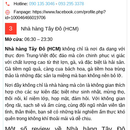
Hotline:
090 135 3046
-
093 295 3378
Fanpage: https://www.facebook.com/profile.php?
id=100046466019706
3
Nhà hàng Tây Đô (HCM)
Mở cửa:
06:30 – 23:30
Nhà hàng Tây Đô (HCM)
không chỉ là nơi đa dạng với
thực đơn Trung-Việt độc đáo mà còn chinh phục vị giác
với chất lượng cao từ thịt lợn, gà, và đặc biệt là hải sản.
Gà tiềm ngũ quả, càng cua bách hoa, gà tiềm hoa trùng
thảo là những đặc sản lạ miệng mà bạn không nên bỏ lỡ.
Nơi đây không chỉ là nhà hàng mà còn là không gian thích
hợp cho các sự kiện đặc biệt như sinh nhật, mừng thọ,
thôi nôi, kỉ niệm lớp, họp mặt, đám hỏi. Với không gian
rộng rãi, sạch sẽ và ấm cúng, cùng đội ngũ nhân viên tận
tình, thân thiện, bạn sẽ có những trải nghiệm ẩm thực khó
quên trong không khí thoải mái và dễ chịu.
Một số review về Nhà hàng Tây Đô