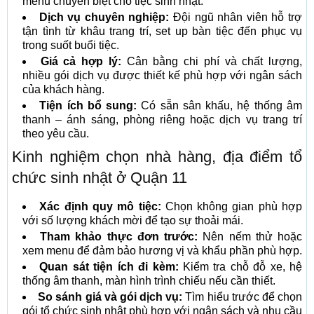
menu chuyên biệt cho tiệc sinh nhật.
Dịch vụ chuyên nghiệp:
Đội ngũ nhân viên hỗ trợ
tận tình từ khâu trang trí, set up bàn tiệc đến phục vụ
trong suốt buổi tiệc.
Giá cả hợp lý:
Cân bằng chi phí và chất lượng,
nhiều gói dịch vụ được thiết kế phù hợp với ngân sách
của khách hàng.
Tiện ích bổ sung:
Có sẵn sân khấu, hệ thống âm
thanh – ánh sáng, phòng riêng hoặc dịch vụ trang trí
theo yêu cầu.
Kinh nghiệm chọn nhà hàng, địa điểm tổ
chức sinh nhật ở Quận 11
Xác định quy mô tiệc:
Chọn không gian phù hợp
với số lượng khách mời để tạo sự thoải mái.
Tham khảo thực đơn trước:
Nên nếm thử hoặc
xem menu để đảm bảo hương vị và khẩu phần phù hợp.
Quan sát tiện ích đi kèm:
Kiểm tra chỗ đỗ xe, hệ
thống âm thanh, màn hình trình chiếu nếu cần thiết.
So sánh giá và gói dịch vụ:
Tìm hiểu trước để chọn
gói tổ chức sinh nhật phù hợp với ngân sách và nhu cầu