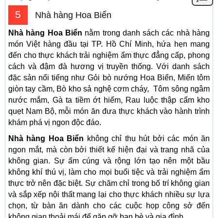
5
Nhà hàng Hoa Biển
Nhà hàng Hoa Biển
nằm trong danh sách các nhà hàng
món Việt hàng đầu tại TP. Hồ Chí Minh, hứa hẹn mang
đến cho thực khách trải nghiệm ẩm thực đẳng cấp, phong
cách và đậm đà hương vị truyền thống. Với danh sách
đặc sản nổi tiếng như Gỏi bò nướng Hoa Biển, Miến tôm
giòn tay cầm, Bò kho sả nghệ cơm cháy, Tôm sông ngâm
nước mắm, Gà ta tiềm ớt hiểm, Rau luộc thập cẩm kho
quẹt Nam Bộ, mỗi món ăn đưa thực khách vào hành trình
khám phá vị ngon độc đáo.
Nhà hàng Hoa Biển
không chỉ thu hút bởi các món ăn
ngon mắt, mà còn bởi thiết kế hiện đại và trang nhã của
không gian. Sự ấm cúng và rộng lớn tạo nên một bầu
không khí thú vị, làm cho mọi buổi tiệc và trải nghiệm ẩm
thực trở nên đặc biệt. Sự chăm chỉ trong bố trí không gian
và sắp xếp nội thất mang lại cho thực khách nhiều sự lựa
chọn, từ bàn ăn dành cho các cuộc họp công sở đến
không gian thoải mái để gặp gỡ bạn bè và gia đình.