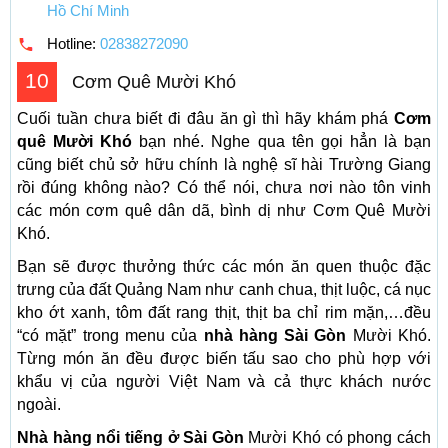
Hồ Chí Minh
Hotline:
02838272090
10
Cơm Quê Mười Khó
Cuối tuần chưa biết đi đâu ăn gì thì hãy khám phá
Cơm
quê Mười Khó
bạn nhé. Nghe qua tên gọi hẳn là bạn
cũng biết chủ sở hữu chính là nghệ sĩ hài Trường Giang
rồi đúng không nào? Có thể nói, chưa nơi nào tôn vinh
các món cơm quê dân dã, bình dị như Cơm Quê Mười
Khó.
Bạn sẽ được thưởng thức các món ăn quen thuộc đặc
trưng của đất Quảng Nam như canh chua, thịt luộc, cá nục
kho ớt xanh, tôm đất rang thịt, thịt ba chỉ rim mặn,…đều
“có mặt” trong menu của
nhà hàng Sài Gòn
Mười Khó.
Từng món ăn đều được biến tấu sao cho phù hợp với
khẩu vị của người Việt Nam và cả thực khách nước
ngoài.
Nhà hàng nổi tiếng ở Sài Gòn
Mười Khó có phong cách