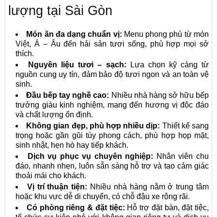
lượng tại Sài Gòn
Món ăn đa dạng chuẩn vị:
Menu phong phú từ món
Việt, Á – Âu đến hải sản tươi sống, phù hợp mọi sở
thích.
Nguyên liệu tươi – sạch:
Lựa chọn kỹ càng từ
nguồn cung uy tín, đảm bảo độ tươi ngon và an toàn vệ
sinh.
Đầu bếp tay nghề cao:
Nhiều nhà hàng sở hữu bếp
trưởng giàu kinh nghiệm, mang đến hương vị độc đáo
và chất lượng ổn định.
Không gian đẹp, phù hợp nhiều dịp:
Thiết kế sang
trọng hoặc gần gũi tùy phong cách, phù hợp họp mặt,
sinh nhật, hẹn hò hay tiếp khách.
Dịch vụ phục vụ chuyên nghiệp:
Nhân viên chu
đáo, nhanh nhẹn, luôn sẵn sàng hỗ trợ và tạo cảm giác
thoải mái cho khách.
Vị trí thuận tiện:
Nhiều nhà hàng nằm ở trung tâm
hoặc khu vực dễ di chuyển, có chỗ đậu xe rộng rãi.
Có phòng riêng & đặt tiệc:
Hỗ trợ đặt bàn, đặt tiệc,