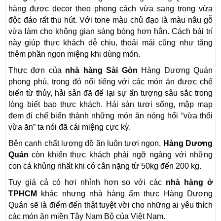
hàng được decor theo phong cách vừa sang trọng vừa
độc đáo rất thu hút. Với tone màu chủ đạo là màu nâu gỗ
vừa làm cho không gian sáng bóng hơn hẳn. Cách bài trí
này giúp thực khách dễ chịu, thoải mái cũng như tăng
thêm phần ngon miệng khi dùng món.
Thực đơn của
nhà hàng Sài Gòn
Hàng Dương Quán
phong phú, trong đó nổi tiếng với các món ăn được chế
biến từ thủy, hải sản đã để lại sự ấn tượng sâu sắc trong
lòng biết bao thực khách. Hải sản tươi sống, mập mạp
đem đi chế biến thành những món ăn nóng hổi “vừa thổi
vừa ăn” ta nói đã cái miệng cực kỳ.
Bên cạnh chất lượng đồ ăn luôn tươi ngon,
Hàng Dương
Quán
còn khiến thực khách phải ngỡ ngàng với những
con cá khủng nhất khi có cân nặng từ 50kg đến 200 kg.
Tuy giá cả có hơi nhỉnh hơn so với các
nhà hàng ở
TPHCM
khác nhưng nhà hàng ẩm thực Hàng Dương
Quán sẽ là điểm đến thật tuyệt vời cho những ai yêu thích
các món ăn miền Tây Nam Bộ của Việt Nam.