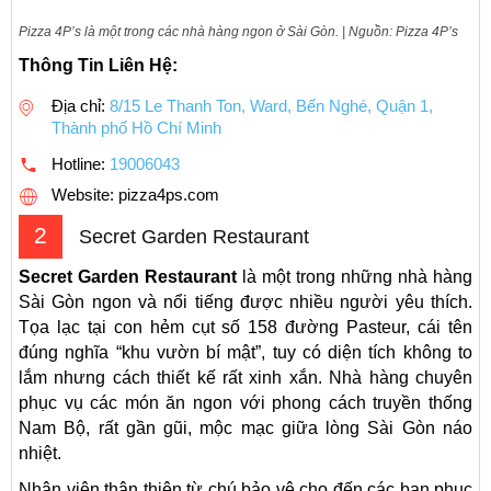
Pizza 4P’s là một trong các nhà hàng ngon ở Sài Gòn. | Nguồn: Pizza 4P’s
Thông Tin Liên Hệ:
Địa chỉ:
8/15 Le Thanh Ton, Ward, Bến Nghé, Quận 1,
Thành phố Hồ Chí Minh
Hotline:
19006043
Website: pizza4ps.com
2
Secret Garden Restaurant
Secret Garden Restaurant
là một trong những nhà hàng
Sài Gòn ngon và nổi tiếng được nhiều người yêu thích.
Tọa lạc tại con hẻm cụt số 158 đường Pasteur, cái tên
đúng nghĩa “khu vườn bí mật”, tuy có diện tích không to
lắm nhưng cách thiết kế rất xinh xắn. Nhà hàng chuyên
phục vụ các món ăn ngon với phong cách truyền thống
Nam Bộ, rất gần gũi, mộc mạc giữa lòng Sài Gòn náo
nhiệt.
Nhân viên thân thiện từ chú bảo vệ cho đến các bạn phục