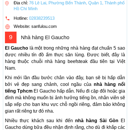
Địa chỉ:
76 Lê Lai, Phường Bến Thành, Quận 1, Thành phố
Hồ Chí Minh
Hotline:
02838239513
Website: sanfulou.com
9
Nhà hàng El Gaucho
El Gaucho
là một trong những nhà hàng đạt chuẩn 5 sao
được nhiều tín đồ ẩm thực săn lùng. Được biết, đây là
hàng thuộc chuỗi nhà hàng beefsteak đầu tiên tại Việt
Nam.
Khi mới lần đầu bước chân vào đây, bạn sẽ bị hấp dẫn
bởi vẻ đẹp sang chảnh, cool ngầu của
nhà hàng nổi
tiếng Tphcm
El Gaucho hấp dẫn. Nếu đi cặp đôi hoặc gia
đình mà không muốn bị ảnh hưởng tiếng ồn, nhân viên sẽ
sắp xếp cho bạn khu vực chỗ ngồi riêng, đảm bảo không
gian rất riêng tư đó nha.
Nhiều thực khách sau khi đến
nhà hàng Sài Gòn
El
Gaucho dùng bữa đều nhận định rằng, cho dù đi khắp các