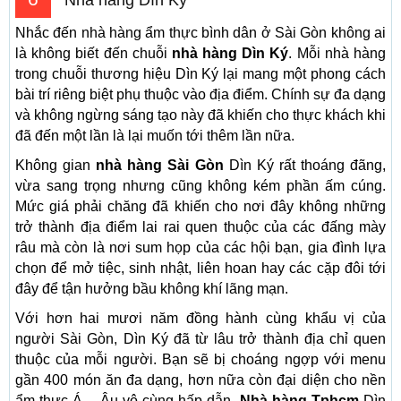
Nhắc đến nhà hàng ẩm thực bình dân ở Sài Gòn không ai
là không biết đến chuỗi
nhà hàng Dìn Ký
. Mỗi nhà hàng
trong chuỗi thương hiệu Dìn Ký lại mang một phong cách
bài trí riêng biệt phụ thuộc vào địa điểm. Chính sự đa dạng
và không ngừng sáng tạo này đã khiến cho thực khách khi
đã đến một lần là lại muốn tới thêm lần nữa.
Không gian
nhà hàng Sài Gòn
Dìn Ký rất thoáng đãng,
vừa sang trọng nhưng cũng không kém phần ấm cúng.
Mức giá phải chăng đã khiến cho nơi đây không những
trở thành địa điểm lai rai quen thuộc của các đấng mày
râu mà còn là nơi sum họp của các hội bạn, gia đình lựa
chọn để mở tiệc, sinh nhật, liên hoan hay các cặp đôi tới
đây để tận hưởng bầu không khí lãng mạn.
Với hơn hai mươi năm đồng hành cùng khẩu vị của
người Sài Gòn, Dìn Ký đã từ lâu trở thành địa chỉ quen
thuộc của mỗi người. Bạn sẽ bị choáng ngợp với menu
gần 400 món ăn đa dạng, hơn nữa còn đại diện cho nền
ẩm thực Á – Âu vô cùng hấp dẫn.
Nhà hàng Tphcm
Dìn