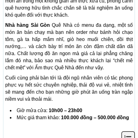
món ăn trong một không gian ẩm thực xưa cũ, phong cảnh
quê hương hữu tình chắc chắn sẽ là trải nghiệm ăn uống
khó quên đối với thực khách.
Nhà hàng Sài Gòn
Quê Nhà có menu đa dạng, một số
món ăn bán chạy mà bạn nên order như bánh hỏi chạo
tôm, gà ta hấp mắm nhĩ, giò heo muối chiên, dồi thịt
nướng,… và cách bày trí món ăn còn đậm chất dân dã
nữa. Chất lượng đồ ăn ngon mà giá cả lại phẳng chăng
lắm đó nha, bảo sao mà nhiều thực khách lại “chết mê
chết mệt” với Ẩm thực Quê Nhà đến như vậy.
Cuối cùng phải bàn tới là đội ngũ nhân viên có tác phong
phực vụ hết sức chuyên nghiệp, thái độ vui vẻ, nhiệt tình
sẽ mang đến cho bạn những giờ phút ăn uống tràn ngập
niềm vui và thoải mái.
Giờ mửa cửa:
10h00 – 23h00
Mức giá tham khảo:
100.000 đồng – 500.000 đồng