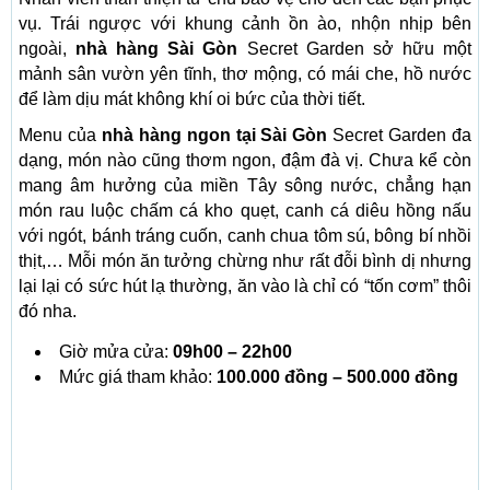
vụ. Trái ngược với khung cảnh ồn ào, nhộn nhịp bên
ngoài,
nhà hàng Sài Gòn
Secret Garden sở hữu một
mảnh sân vườn yên tĩnh, thơ mộng, có mái che, hồ nước
để làm dịu mát không khí oi bức của thời tiết.
Menu của
nhà hàng ngon tại Sài Gòn
Secret Garden đa
dạng, món nào cũng thơm ngon, đậm đà vị. Chưa kể còn
mang âm hưởng của miền Tây sông nước, chẳng hạn
món rau luộc chấm cá kho quẹt, canh cá diêu hồng nấu
với ngót, bánh tráng cuốn, canh chua tôm sú, bông bí nhồi
thịt,… Mỗi món ăn tưởng chừng như rất đỗi bình dị nhưng
lại lại có sức hút lạ thường, ăn vào là chỉ có “tốn cơm” thôi
đó nha.
Giờ mửa cửa:
09h00 – 22h00
Mức giá tham khảo:
100.000 đồng – 500.000 đồng