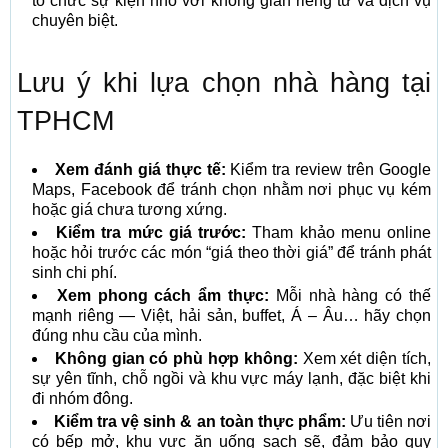
tổ chức sự kiện nhỏ với không gian riêng tư và dịch vụ
chuyên biệt.
Lưu ý khi lựa chọn nhà hàng tại
TPHCM
Xem đánh giá thực tế:
Kiểm tra review trên Google
Maps, Facebook để tránh chọn nhằm nơi phục vụ kém
hoặc giá chưa tương xứng.
Kiểm tra mức giá trước:
Tham khảo menu online
hoặc hỏi trước các món “giá theo thời giá” để tránh phát
sinh chi phí.
Xem phong cách ẩm thực:
Mỗi nhà hàng có thế
mạnh riêng — Việt, hải sản, buffet, Á – Âu… hãy chọn
đúng nhu cầu của mình.
Không gian có phù hợp không:
Xem xét diện tích,
sự yên tĩnh, chỗ ngồi và khu vực máy lạnh, đặc biệt khi
đi nhóm đông.
Kiểm tra vệ sinh & an toàn thực phẩm:
Ưu tiên nơi
có bếp mở, khu vực ăn uống sạch sẽ, đảm bảo quy