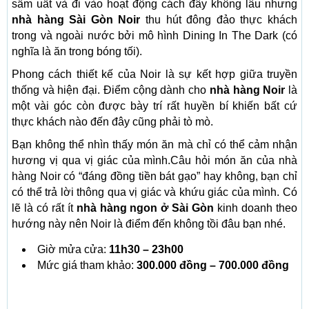
sầm uất và đi vào hoạt động cách đây không lâu nhưng
nhà hàng Sài Gòn Noir
thu hút đông đảo thực khách
trong và ngoài nước bởi mô hình Dining In The Dark (có
nghĩa là ăn trong bóng tối).
Phong cách thiết kế của Noir là sự kết hợp giữa truyền
thống và hiện đại. Điểm cộng dành cho
nhà hàng Noir
là
một vài góc còn được bày trí rất huyền bí khiến bất cứ
thực khách nào đến đây cũng phải tò mò.
Bạn không thể nhìn thấy món ăn mà chỉ có thể cảm nhận
hương vị qua vị giác của mình.Câu hỏi món ăn của nhà
hàng Noir có “đáng đồng tiền bát gạo” hay không, bạn chỉ
có thể trả lời thông qua vị giác và khứu giác của mình. Có
lẽ là có rất ít
nhà hàng ngon ở Sài Gòn
kinh doanh theo
hướng này nên Noir là điểm đến không tồi đâu bạn nhé.
Giờ mửa cửa:
11h30 – 23h00
Mức giá tham khảo:
300.000 đồng – 700.000 đồng