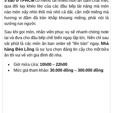
5 sao ở TPHCM
có menu rất nhiều món ăn đậm chất Việt,
qua đôi tay khéo léo của các đầu bếp tài năng mà món
nào món nấy nhìn thôi mà nhỏ cả dãi, cắn một miếng mà
hương vị đậm đà tràn khắp khoang miệng, phải nói là
sướng run người.
Sau khi gọi món, nhân viên phục vụ sẽ nhanh chóng note
lại và đưa cho đầu bếp chế biến ngay lập tức. Nên chỉ sau
vài phút là các món ăn bạn order sẽ “lên bàn” ngay.
Nhà
hàng Đèn Lồng
là sự lựa chọn đáng tin cậy cho một bữa
ăn tối vui vẻ với gia đình đó nha.
Giờ mửa cửa:
10h00 – 22h00
Mức giá tham khảo:
30.000 đồng – 300.000 đồng