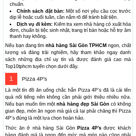
chuẩn.
Chính sách đặt bàn:
Một số nơi yêu cầu cọc trước
dịp lễ hoặc cuối tuần, cần nắm rõ để tránh bất tiện.
Dịch vụ đi kèm:
Kiểm tra xem nhà hàng có xuất hóa
đơn, chuẩn bị tiệc sinh nhật, trang trí bàn hoặc hỗ trợ âm
thanh hay không.
Nếu bạn đang tìm
nhà hàng Sài Gòn TPHCM
ngon, chất
lượng và đáng trải nghiệm, hãy tham khảo ngay danh
sách những địa chỉ uy tín và được đánh giá cao mà
Top10tphcm tuyển chọn dưới đây.
1
Pizza 4P's
Là một tín đồ ăn uống chắc hẳn Pizza 4P’s đã là cái tên
quá nổi tiếng nên không cần phải giới thiệu nhiều nữa.
Nếu bạn muốn tìm một
nhà hàng đẹp Sài Gòn
có không
gian đẹp, món ăn ngon mà giá cả lại phải chăng thì Pizza
4P’s đúng là một lựa chọn hoàn hảo.
Thức ăn ở nhà hàng Sài Gòn
Pizza 4P’s
được khách
hàng đánh giá là ngon đến mức mà món nào cũng phải