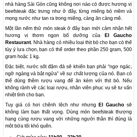
nhà hàng Sài Gòn cũng không nơi nào có được hương vị
beefsteak đặc trưng như ở đây, từng miếng bò mềm và
mọng nước như tan ra trong miệng, càng ăn càng mê.
Một lần nếm thử món steak ở đây bạn mới cảm nhận hết
hương vị thơm ngon bổ dưỡng của
El Gaucho
Restaurant
. Nhà hàng có nhiều loại thịt bò cho bạn có thể
tùy ý lựa chọn, bạn có thể order theo phần 250 gram, 500
gram hoặc 1 kg.
Đặc biệt, nước sốt đậm đà sẽ khiến bạn phải “ngơ ngác,
ngỡ ngàng và bật ngửa” về sự chất lượng của nó. Bạn có
thể dùng thêm rượu vang để ăn kèm với thịt bò. Nếu
không rành về các loại rượu, nhân viên phục vụ sẽ tư vấn
nhiệt tình cho bạn.
Tuy giá có hơi chênh lệch như nhưng
El Gaucho
sẽ
không làm bạn thất vọng. Dùng món beefsteak thượng
hạng cùng rượu vang với những người thân thì đúng là
một bữa tối khó quên.