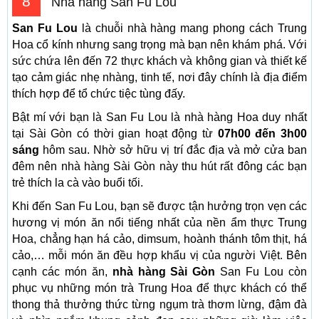
8
Nhà hàng San Fu Lou
San Fu Lou
là chuỗi nhà hàng mang phong cách Trung
Hoa cổ kính nhưng sang trọng mà bạn nên khám phá. Với
sức chứa lên đến 72 thực khách và không gian và thiết kế
tạo cảm giác nhẹ nhàng, tinh tế, nơi đây chính là địa điểm
thích hợp để tổ chức tiệc tùng đấy.
Bật mí với bạn là San Fu Lou là nhà hàng Hoa duy nhất
tại Sài Gòn có thời gian hoạt động từ
07h00 đến 3h00
sáng
hôm sau. Nhờ sở hữu vị trí đắc địa và mở cửa ban
đêm nên nhà hàng Sài Gòn này thu hút rất đông các bạn
trẻ thích la cà vào buổi tối.
Khi đến San Fu Lou, bạn sẽ được tận hưởng trọn vẹn các
hương vị món ăn nổi tiếng nhất của nền ẩm thực Trung
Hoa, chẳng hạn há cảo, dimsum, hoành thánh tôm thịt, há
cảo,… mỗi món ăn đều hợp khẩu vị của người Việt. Bên
cạnh các món ăn,
nhà hàng Sài Gòn
San Fu Lou còn
phục vụ những món trà Trung Hoa để thực khách có thể
thong thả thưởng thức từng ngụm trà thơm lừng, đậm đà