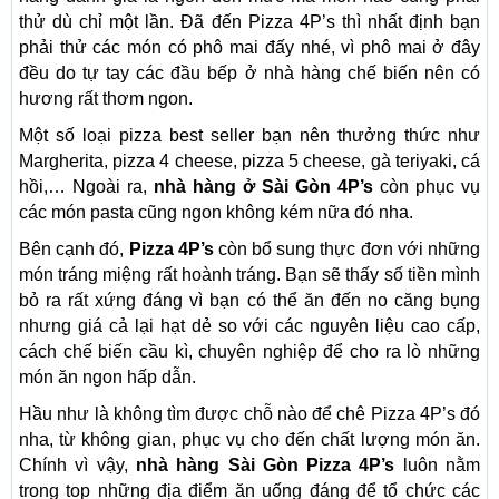
thử dù chỉ một lần. Đã đến Pizza 4P’s thì nhất định bạn
phải thử các món có phô mai đấy nhé, vì phô mai ở đây
đều do tự tay các đầu bếp ở nhà hàng chế biến nên có
hương rất thơm ngon.
Một số loại pizza best seller bạn nên thưởng thức như
Margherita, pizza 4 cheese, pizza 5 cheese, gà teriyaki, cá
hồi,… Ngoài ra,
nhà hàng ở Sài Gòn 4P’s
còn phục vụ
các món pasta cũng ngon không kém nữa đó nha.
Bên cạnh đó,
Pizza 4P’s
còn bổ sung thực đơn với những
món tráng miệng rất hoành tráng. Bạn sẽ thấy số tiền mình
bỏ ra rất xứng đáng vì bạn có thể ăn đến no căng bụng
nhưng giá cả lại hạt dẻ so với các nguyên liệu cao cấp,
cách chế biến cầu kì, chuyên nghiệp để cho ra lò những
món ăn ngon hấp dẫn.
Hầu như là không tìm được chỗ nào để chê Pizza 4P’s đó
nha, từ không gian, phục vụ cho đến chất lượng món ăn.
Chính vì vậy,
nhà hàng Sài Gòn Pizza 4P’s
luôn nằm
trong top những địa điểm ăn uống đáng để tổ chức các