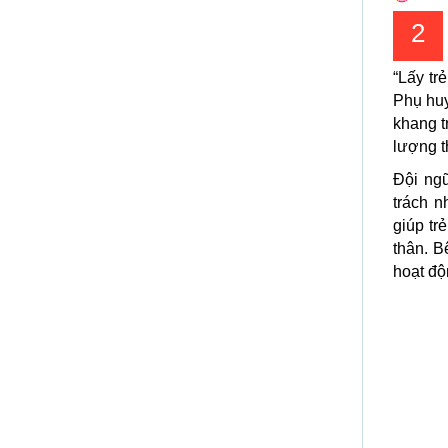
2
“Lấy tr
Phụ huy
khang tr
lượng t
Đội ngũ
trách n
giúp tr
thân. B
hoạt độ