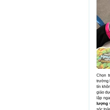
Chọn t
trường 
tín khô
giáo dụ
lập ng
lượng
v
sóc toà