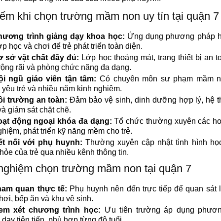
ểm khi chọn trường mầm non uy tín tại quận 7
hương trình giảng dạy khoa học:
Ứng dụng phương pháp hi
ợp học và chơi để trẻ phát triển toàn diện.
 sở vật chất đầy đủ:
Lớp học thoáng mát, trang thiết bị an t
rộng rãi và phòng chức năng đa dạng.
ội ngũ giáo viên tận tâm:
Có chuyên môn sư phạm mầm n
 yêu trẻ và nhiều năm kinh nghiệm.
i trường an toàn:
Đảm bảo vệ sinh, dinh dưỡng hợp lý, hệ 
và giám sát chặt chẽ.
ạt động ngoại khóa đa dạng:
Tổ chức thường xuyên các ho
nghiệm, phát triển kỹ năng mềm cho trẻ.
ết nối với phụ huynh:
Thường xuyên cập nhật tình hình học
hỏe của trẻ qua nhiều kênh thông tin.
nghiệm chọn trường mầm non tại quận 7
ham quan thực tế:
Phụ huynh nên đến trực tiếp để quan sát 
hơi, bếp ăn và khu vệ sinh.
em xét chương trình học:
Ưu tiên trường áp dụng phươ
 dạy tiên tiến, phù hợp từng độ tuổi.