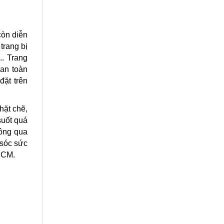
còn diễn
trang bị
.. Trang
 an toàn
ặt trên
hặt chẽ,
suốt quá
hông qua
 sóc sức
PHCM.