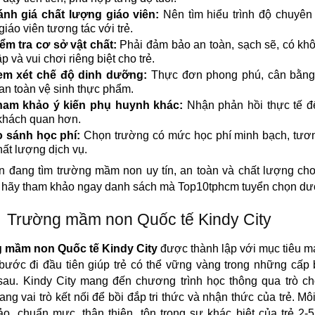
nh giá chất lượng giáo viên:
Nên tìm hiểu trình độ chuyên
giáo viên tương tác với trẻ.
ểm tra cơ sở vật chất:
Phải đảm bảo an toàn, sạch sẽ, có kh
p và vui chơi riêng biệt cho trẻ.
em xét chế độ dinh dưỡng:
Thực đơn phong phú, cân bằn
 an toàn vệ sinh thực phẩm.
ham khảo ý kiến phụ huynh khác:
Nhận phản hồi thực tế đ
khách quan hơn.
 sánh học phí:
Chọn trường có mức học phí minh bạch, tươ
hất lượng dịch vụ.
 đang tìm trường mầm non uy tín, an toàn và chất lượng cho
 hãy tham khảo ngay danh sách mà Top10tphcm tuyển chọn dướ
Trường mầm non Quốc tế Kindy City
 mầm non Quốc tế Kindy City
được thành lập với mục tiêu 
ước đi đầu tiên giúp trẻ có thể vững vàng trong những cấp
sau. Kindy City mang đến chương trình học thông qua trò ch
ng vai trò kết nối để bồi đắp tri thức và nhận thức của trẻ. Mô
o, chuẩn mực, thân thiện, tôn trọng sự khác biệt của trẻ 2-5