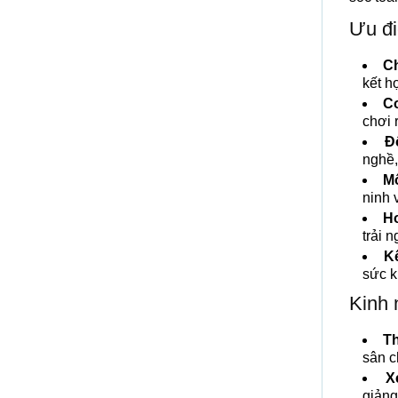
Ưu đi
C
kết h
Cơ
chơi 
Đ
nghề,
Mô
ninh 
Ho
trải 
K
sức k
Kinh 
T
sân c
X
giảng