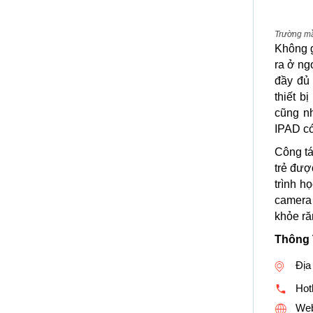
Trường mầ
Không g
ra ở ng
đầy đủ 
thiết b
cũng n
IPAD có
Công tá
trẻ đượ
trình h
camera 
khỏe ră
Thông 
Địa 
Hotl
Web