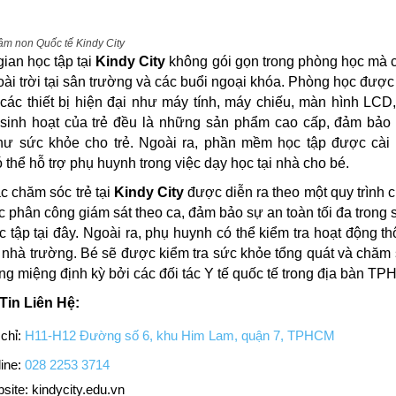
m non Quốc tế Kindy City
ian học tập tại
Kindy City
không gói gọn trong phòng học mà 
oài trời tại sân trường và các buổi ngoại khóa. Phòng học được 
các thiết bị hiện đại như máy tính, máy chiếu, màn hình LCD,
ị sinh hoạt của trẻ đều là những sản phẩm cao cấp, đảm bảo
hư sức khỏe cho trẻ. Ngoài ra, phần mềm học tập được cài đ
 thể hỗ trợ phụ huynh trong việc dạy học tại nhà cho bé.
c chăm sóc trẻ tại
Kindy City
được diễn ra theo một quy trình c
c phân công giám sát theo ca, đảm bảo sự an toàn tối đa trong 
ọc tập tại đây. Ngoài ra, phụ huynh có thể kiểm tra hoạt động t
nhà trường. Bé sẽ được kiểm tra sức khỏe tổng quát và chăm
ng miệng định kỳ bởi các đối tác Y tế quốc tế trong địa bàn T
Tin Liên Hệ:
chỉ:
H11-H12 Đường số 6, khu Him Lam, quận 7, TPHCM
ine:
028 2253 3714
site: kindycity.edu.vn