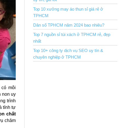
Top 10 xưởng may áo thun sỉ giá rẻ ở
TPHCM
Dân số TPHCM năm 2024 bao nhiêu?
Top 7 nguồn sỉ túi xách ở TPHCM rẻ, đẹp
nhất
Top 10+ công ty dịch vụ SEO uy tín &
chuyên nghiệp ở TPHCM
 có môi
m non uy
ng trình
 tính tự
on chất
 vụ chăm