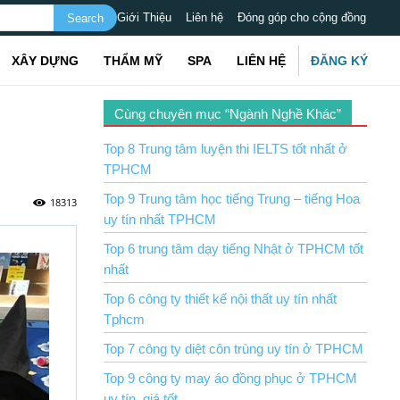
Giới Thiệu
Liên hệ
Đóng góp cho cộng đồng
XÂY DỰNG
THẨM MỸ
SPA
LIÊN HỆ
ĐĂNG KÝ
Cùng chuyên mục “Ngành Nghề Khác”
Top 8 Trung tâm luyện thi IELTS tốt nhất ở
TPHCM
Top 9 Trung tâm học tiếng Trung – tiếng Hoa
18313
uy tín nhất TPHCM
Top 6 trung tâm dạy tiếng Nhật ở TPHCM tốt
nhất
Top 6 công ty thiết kế nội thất uy tín nhất
Tphcm
Top 7 công ty diệt côn trùng uy tín ở TPHCM
Top 9 công ty may áo đồng phục ở TPHCM
uy tín, giá tốt