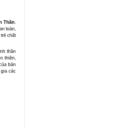
n Thần
.
an toàn,
 trẻ chất
inh thần
n thiện,
 của bản
 gia các