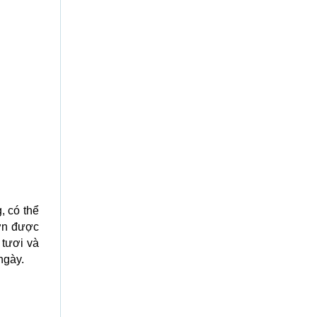
, có thể
ơn được
 tươi và
ngày.