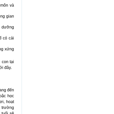
 môn và
ông gian
g dưỡng
ể có cái
ng xứng
 con tại
i đây.
mang đến
 bậc học
ơi, hoạt
i trường
 tuổi sẽ