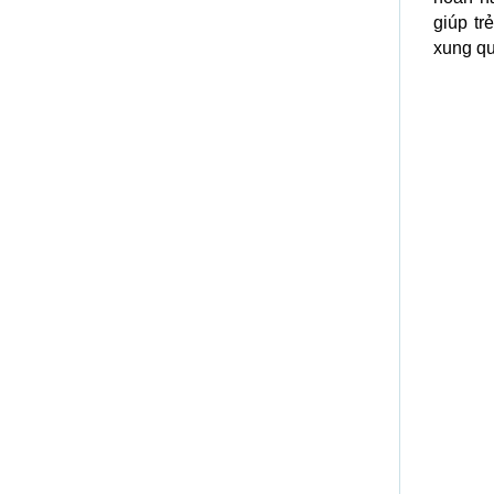
giúp tr
xung q