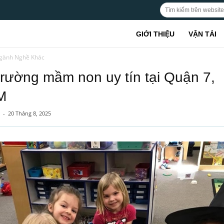
GIỚI THIỆU
VẬN TẢI
gành Nghề Khác
trường mầm non uy tín tại Quận 7,
M
-
20 Tháng 8, 2025