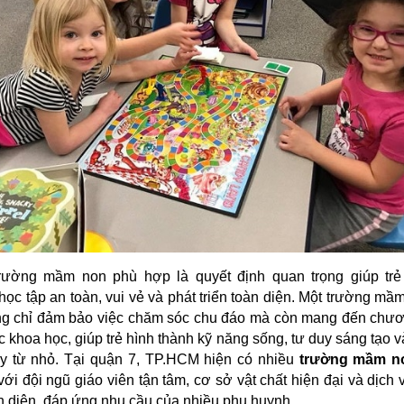
rường mầm non phù hợp là quyết định quan trọng giúp trẻ
học tập an toàn, vui vẻ và phát triển toàn diện. Một trường mầ
ng chỉ đảm bảo việc chăm sóc chu đáo mà còn mang đến chươ
c khoa học, giúp trẻ hình thành kỹ năng sống, tư duy sáng tạo và
ay từ nhỏ. Tại quận 7, TP.HCM hiện có nhiều
trường mầm n
ới đội ngũ giáo viên tận tâm, cơ sở vật chất hiện đại và dịch
n diện, đáp ứng nhu cầu của nhiều phụ huynh.