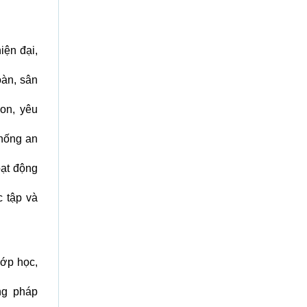
ện đại,
oàn, sân
on, yêu
thống an
ạt động
 tập và
lớp học,
ng pháp