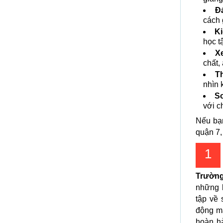
Đá
cách 
Ki
học tậ
X
chất,
T
nhìn 
So
với c
Nếu bạn
quận 7,
1
Trường
những b
tập về 
động ma
hoàn hả