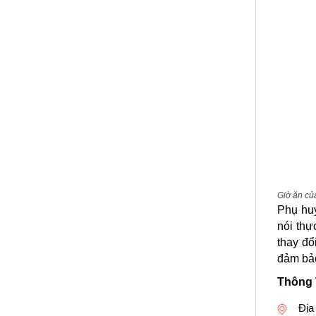
Giờ ăn củ
Phụ huy
nói thự
thay đổ
đảm bả
Thông 
Địa