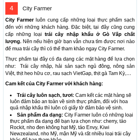
4
City Farmer
City Farmer
luôn cung cấp những loại thực phẩm sạch
đến với những khách hàng. Đặc biệt, tại đây cũng cung
cấp những loại
trái cây nhập khẩu ở Gò Vấp chất
lượng.
Nên nếu hiện giờ bạn vẫn chưa tìm được nơi nào
để mua trái cây thì có thể tham khảo ngay City Farmer.
Thực phẩm tại đây có đa dạng các mặt hàng để lựa chọn
như: Trái cây nhập, hải sản sạch ngủ đông, nông sản
Việt, thịt heo hữu cơ, rau sạch VietGap, thịt gà Tam Kỳ,…
Cam kết của City Farmer với khách hàng:
Trái cây luôn sạch, tươi:
Cam kết các mặt hàng sẽ
luôn đảm bảo an toàn về sinh thực phẩm, đối với hoa
quả nhập khẩu thì luôn có giấy tờ đảm bảo vệ sinh.
Sản phẩm đa dạng:
City Farmer luôn có những loại
thực phẩm đa dạng để bạn lựa chọn như: cherry, táo
Rockit, nho đen không hạt Mỹ, táo Envy, Kiwi
Newzealand, nho Mỹ, mận Mỹ và rất nhiều loại trái cây
khác để bạn tham khảo.