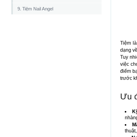
9. Tiệm Nail Angel
Tiệm l
dạng v
Tuy nh
việc c
điểm bạ
trước k
Ưu đ
K
nhàng
M
thuật