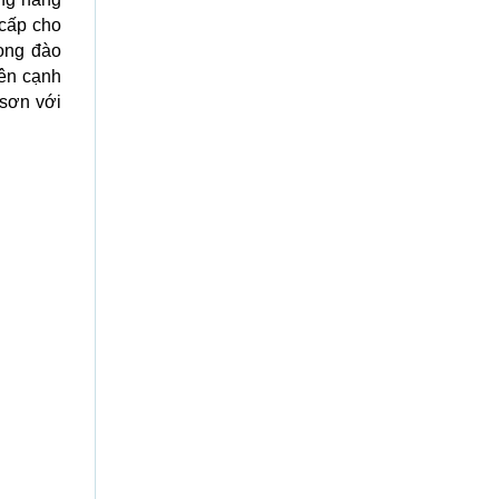
 cấp cho
ọng đào
Bên cạnh
i sơn với