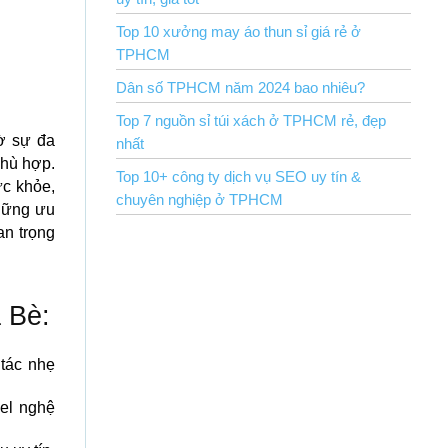
Top 10 xưởng may áo thun sỉ giá rẻ ở
TPHCM
Dân số TPHCM năm 2024 bao nhiêu?
Top 7 nguồn sỉ túi xách ở TPHCM rẻ, đẹp
ờ sự đa
nhất
hù hợp.
Top 10+ công ty dịch vụ SEO uy tín &
c khỏe,
chuyên nghiệp ở TPHCM
những ưu
an trọng
à Bè:
tác nhẹ
el nghệ