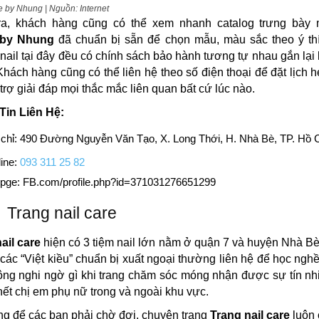
e by Nhung | Nguồn: Internet
ra, khách hàng cũng có thể xem nhanh catalog trưng bà
 by Nhung
đã chuẩn bị sẵn để chọn mẫu, màu sắc theo ý thí
 nail tại đây đều có chính sách bảo hành tương tự nhau gắn lại
hách hàng cũng có thể liên hệ theo số điện thoại để đặt lịch 
trợ giải đáp mọi thắc mắc liên quan bất cứ lúc nào.
Tin Liên Hệ:
 chỉ: 490 Đường Nguyễn Văn Tạo, X. Long Thới, H. Nhà Bè, TP. Hồ 
ine:
093 311 25 82
pge: FB.com/profile.php?id=371031276651299
Trang nail care
ail care
hiện có 3 tiệm nail lớn nằm ở quận 7 và huyện Nhà Bè
các “Việt kiều” chuẩn bị xuất ngoại thường liên hệ để học nghề 
ông nghi ngờ gì khi trang chăm sóc móng nhận được sự tín n
hết chị em phụ nữ trong và ngoài khu vực.
g để các bạn phải chờ đợi, chuyên trang
Trang nail care
luôn 