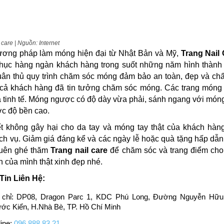
 care | Nguồn: Internet
ương pháp làm móng hiện đại từ Nhật Bản và Mỹ,
Trang Nail
phục hàng ngàn khách hàng trong suốt những năm hình thành 
Tuân thủ quy trình chăm sóc móng đảm bảo an toàn, đẹp và ch
 cả khách hàng đã tin tưởng chăm sóc móng. Các trang móng
 tinh tế. Móng ngược có độ dày vừa phải, sánh ngang với móng
c độ bền cao.
t không gây hại cho da tay và móng tay thật của khách hàng
ch vụ. Giảm giá đáng kể và các ngày lễ hoặc quà tặng hấp dẫn.
uên ghé thăm
Trang nail care
để chăm sóc và trang điểm cho 
n của mình thật xinh đẹp nhé.
Tin Liên Hệ:
 chỉ: DP08, Dragon Parc 1, KDC Phú Long, Đường Nguyễn Hữu
ớc Kiển, H.Nhà Bè, TP. Hồ Chí Minh
ine:
096 888 83 21