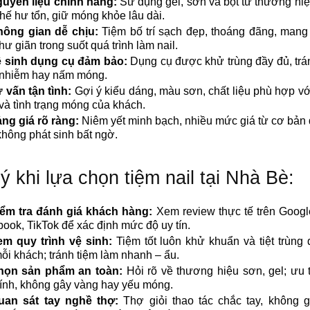
uyên liệu chính hãng:
Sử dụng gel, sơn và bột từ thương hiệu
hế hư tổn, giữ móng khỏe lâu dài.
hông gian dễ chịu:
Tiệm bố trí sạch đẹp, thoáng đãng, mang
thư giãn trong suốt quá trình làm nail.
 sinh dụng cụ đảm bảo:
Dụng cụ được khử trùng đầy đủ, trán
 nhiễm hay nấm móng.
 vấn tận tình:
Gợi ý kiểu dáng, màu sơn, chất liệu phù hợp v
và tình trạng móng của khách.
ng giá rõ ràng:
Niêm yết minh bạch, nhiều mức giá từ cơ bản
không phát sinh bất ngờ.
ý khi lựa chọn tiệm nail tại Nhà Bè:
ểm tra đánh giá khách hàng:
Xem review thực tế trên Goog
ook, TikTok để xác định mức độ uy tín.
em quy trình vệ sinh:
Tiệm tốt luôn khử khuẩn và tiệt trùng
ỗi khách; tránh tiệm làm nhanh – ẩu.
họn sản phẩm an toàn:
Hỏi rõ về thương hiệu sơn, gel; ưu t
tính, không gây vàng hay yếu móng.
uan sát tay nghề thợ:
Thợ giỏi thao tác chắc tay, không g