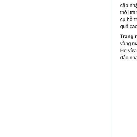
cập nh
thời tr
cụ hỗ t
quả cao
Trang n
vàng mà
Họ vừa 
đáo nhấ