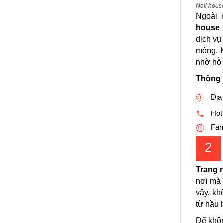
Nail hous
Ngoài 
house
dịch vụ
móng. K
nhờ hỗ 
Thông 
Địa
Hotl
Fan
2
Trang n
nơi mà 
vậy, kh
từ hầu 
Để khôn