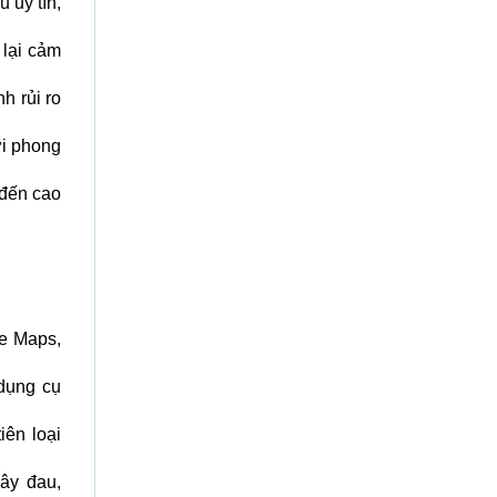
 uy tín,
 lại cảm
h rủi ro
ới phong
 đến cao
le Maps,
 dụng cụ
iên loại
ây đau,