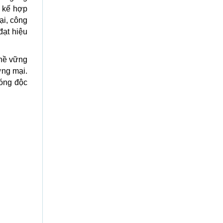
 kế hợp
ại, công
đạt hiệu
ghề vững
ơng mại.
móng độc