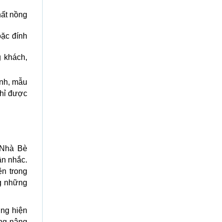
hất nồng
oặc đính
 khách,
ịnh, mẫu
chỉ được
 Nhà Bè
ân nhắc.
n trong
g những
ớng hiện
óng nâng