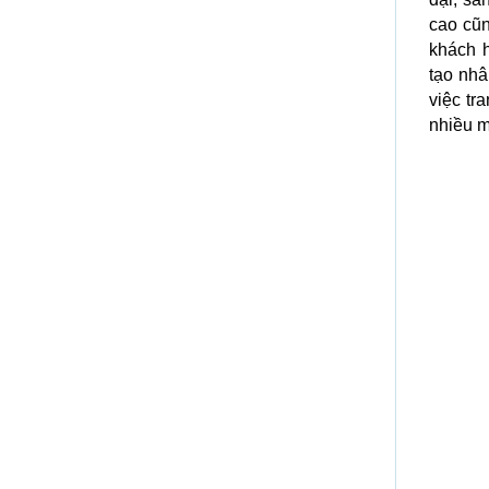
cao cũn
khách 
tạo nhâ
việc tra
nhiều m