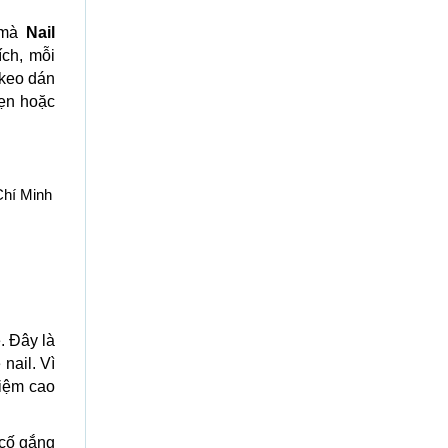
y mà
Nail
ch, mỗi
 keo dán
hẹn hoặc
Chí Minh
. Đây là
nail. Vì
hiệm cao
cố gắng