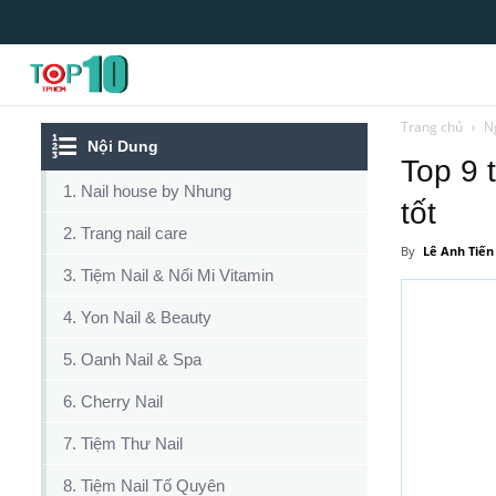
Top10tphcm
Trang chủ
N
Nội Dung
Top 9 
1. Nail house by Nhung
tốt
2. Trang nail care
By
Lê Anh Tiến
3. Tiệm Nail & Nối Mi Vitamin
4. Yon Nail & Beauty
5. Oanh Nail & Spa
6. Cherry Nail
7. Tiệm Thư Nail
8. Tiệm Nail Tố Quyên