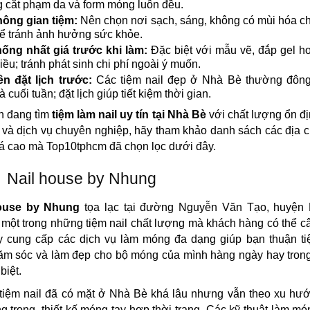
 cắt phạm da và form móng luôn đều.
ông gian tiệm:
Nên chọn nơi sạch, sáng, không có mùi hóa c
ể tránh ảnh hưởng sức khỏe.
ống nhất giá trước khi làm:
Đặc biệt với mẫu vẽ, đắp gel h
iều; tránh phát sinh chi phí ngoài ý muốn.
n đặt lịch trước:
Các tiệm nail đẹp ở Nhà Bè thường đông
à cuối tuần; đặt lịch giúp tiết kiệm thời gian.
n đang tìm
tiệm làm nail uy tín tại Nhà Bè
với chất lượng ổn đ
và dịch vụ chuyên nghiệp, hãy tham khảo danh sách các địa 
á cao mà Top10tphcm đã chọn lọc dưới đây.
Nail house by Nhung
ouse by Nhung
tọa lạc tại đường Nguyễn Văn Tạo, huyện
 một trong những tiệm nail chất lượng mà khách hàng có thể c
y cung cấp các dịch vụ làm móng đa dạng giúp bạn thuận tiệ
hăm sóc và làm đẹp cho bộ móng của mình hàng ngày hay tron
biệt.
tiệm nail đã có mặt ở Nhà Bè khá lâu nhưng vẫn theo xu hư
ng trọng, thiết kế móng tay hợp thời trang. Các kỹ thuật làm m