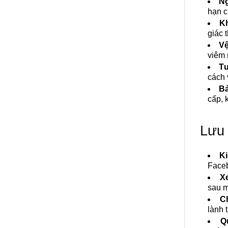
Ng
hạn c
K
giác 
Vệ
viêm
Tư
cách 
Bả
cấp, 
Lưu 
Ki
Faceb
X
sau m
C
lành 
Q