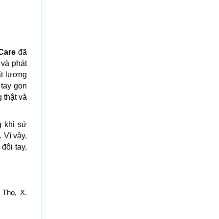
 Care
đã
và phát
ất lượng
 tay gọn
 thật và
 khi sử
 Vì vậy,
đôi tay,
 Thọ, X.