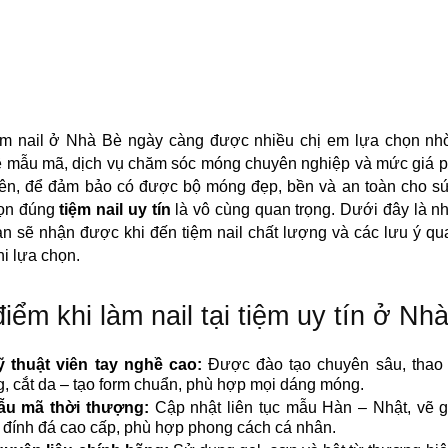
àm nail ở Nhà Bè ngày càng được nhiều chị em lựa chọn nh
ề mẫu mã, dịch vụ chăm sóc móng chuyên nghiệp và mức giá p
iên, để đảm bảo có được bộ móng đẹp, bền và an toàn cho sứ
họn đúng
tiệm nail uy tín
là vô cùng quan trọng. Dưới đây là 
n sẽ nhận được khi đến tiệm nail chất lượng và các lưu ý qu
hi lựa chọn.
iểm khi làm nail tại tiệm uy tín ở Nh
ỹ thuật viên tay nghề cao:
Được đào tạo chuyên sâu, thao 
, cắt da – tạo form chuẩn, phù hợp mọi dáng móng.
ẫu mã thời thượng:
Cập nhật liên tục mẫu Hàn – Nhật, vẽ g
, đính đá cao cấp, phù hợp phong cách cá nhân.