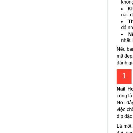
không
Kh
nặc đ
Th
đá nh
Nê
nhất l
Nếu bạ
mã đẹp 
đánh gi
1
Nail H
cũng là
Nơi đâ
việc c
dịp đặc 
Là một 
đại, sa