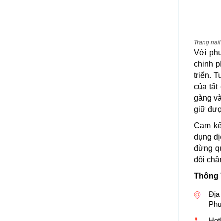
Trang nail
Với ph
chinh 
triển. 
của tất
gàng và
giữ đượ
Cam kế
dụng dị
đừng q
đôi châ
Thông 
Địa
Phư
Hotl