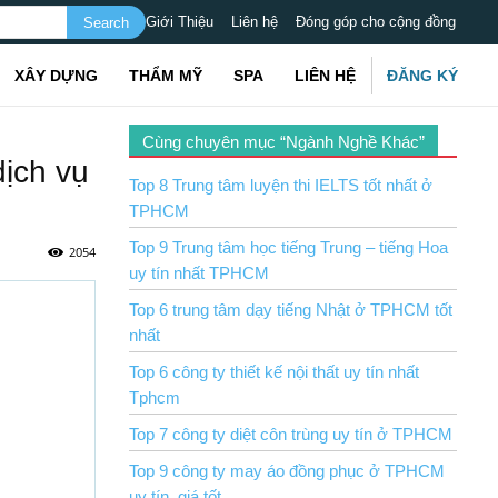
Giới Thiệu
Liên hệ
Đóng góp cho cộng đồng
XÂY DỰNG
THẨM MỸ
SPA
LIÊN HỆ
ĐĂNG KÝ
Cùng chuyên mục “Ngành Nghề Khác”
dịch vụ
Top 8 Trung tâm luyện thi IELTS tốt nhất ở
TPHCM
Top 9 Trung tâm học tiếng Trung – tiếng Hoa
2054
uy tín nhất TPHCM
Top 6 trung tâm dạy tiếng Nhật ở TPHCM tốt
nhất
Top 6 công ty thiết kế nội thất uy tín nhất
Tphcm
Top 7 công ty diệt côn trùng uy tín ở TPHCM
Top 9 công ty may áo đồng phục ở TPHCM
uy tín, giá tốt