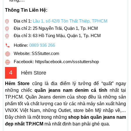
Thông Tin Liên Hệ:
Địa chỉ 1:
Lầu 1, số 42/8 Tôn Thất Thiệp, TPHCM
Địa chỉ 2: 25 Nguyễn Trãi, Quận 1, Tp. HCM
Địa chỉ 3: 63 Hồ Tùng Mậu, Quận 1, Tp. HCM
Hotline:
0869 936 266
Website: SSStutter.com
Facebook: httpsfacebook.com/ssstuttershop
4
Hẻm Store
Hẻm Store
cũng là địa điểm lý tưởng để “quất” ngay
những chiếc
quần jeans nam denim cá tính
nhất tại
TP.HCM. Quần Jeans denim của shop đều là những sản
phẩm tốt và chất lượng cao từ các nhà máy sản xuất hàng
VNXK Việt Nam, những Outlet, store bên Mỹ nhập về,…
Đây chính là một trong những
shop bán quần jeans nam
đẹp nhất TP.HCM
mà nhất định bạn phải ghé qua.