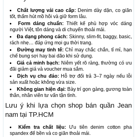
Chất lượng vải cao cấp:
Denim dày dặn, co giãn
tốt, thấm hút mồ hôi và giữ form lâu.
Form dáng chuẩn:
Thiết kế phù hợp vóc dáng
người Việt, tôn dáng và di chuyển thoải mái.
Đa dạng phong cách:
Skinny, slim-fit, baggy, basic,
rách nhẹ… đáp ứng mọi gu thời trang.
Đường may tinh tế:
Chỉ may chắc chắn, tỉ mỉ, hạn
chế bung sợi hay bai dão khi sử dụng.
Giá cả minh bạch:
Niêm yết rõ ràng, thường có ưu
đãi giảm giá và voucher mua sắm.
Dịch vụ chu đáo:
Hỗ trợ đổi trả 3–7 ngày nếu lỗi
sản xuất hoặc không vừa size.
Không gian hiện đại:
Bày trí gọn gàng, gương toàn
thân, nhân viên tư vấn tận tình.
Lưu ý khi lựa chọn shop bán quần Jean
nam tại TP.HCM
Kiểm tra chất liệu:
Ưu tiên denim cotton pha
spandex để bền và co giãn thoải mái.