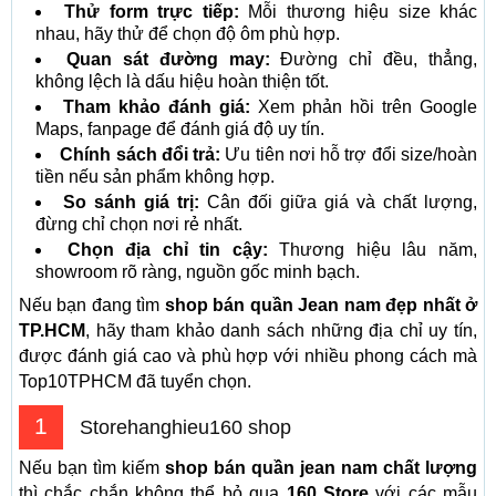
Thử form trực tiếp:
Mỗi thương hiệu size khác
nhau, hãy thử để chọn độ ôm phù hợp.
Quan sát đường may:
Đường chỉ đều, thẳng,
không lệch là dấu hiệu hoàn thiện tốt.
Tham khảo đánh giá:
Xem phản hồi trên Google
Maps, fanpage để đánh giá độ uy tín.
Chính sách đổi trả:
Ưu tiên nơi hỗ trợ đổi size/hoàn
tiền nếu sản phẩm không hợp.
So sánh giá trị:
Cân đối giữa giá và chất lượng,
đừng chỉ chọn nơi rẻ nhất.
Chọn địa chỉ tin cậy:
Thương hiệu lâu năm,
showroom rõ ràng, nguồn gốc minh bạch.
Nếu bạn đang tìm
shop bán quần Jean nam đẹp nhất ở
TP.HCM
, hãy tham khảo danh sách những địa chỉ uy tín,
được đánh giá cao và phù hợp với nhiều phong cách mà
Top10TPHCM đã tuyển chọn.
1
Storehanghieu160 shop
Nếu bạn tìm kiếm
shop bán quần jean nam chất lượng
thì chắc chắn không thể bỏ qua
160 Store
với các mẫu