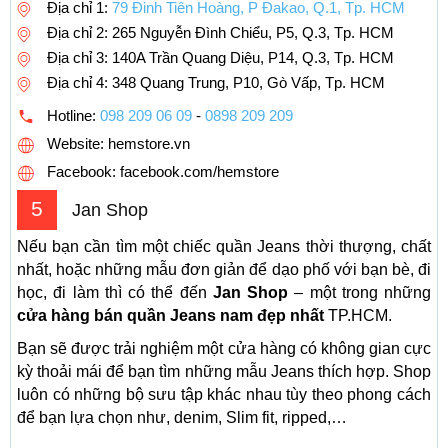
Địa chỉ 1:
79 Đinh Tiên Hoàng, P Đakao, Q.1, Tp. HCM
Địa chỉ 2: 265 Nguyễn Đình Chiểu, P5, Q.3, Tp. HCM
Địa chỉ 3: 140A Trần Quang Diệu, P14, Q.3, Tp. HCM
Địa chỉ 4: 348 Quang Trung, P10, Gò Vấp, Tp. HCM
Hotline:
098 209 06 09
-
0898 209 209
Website: hemstore.vn
Facebook: facebook.com/hemstore
5
Jan Shop
Nếu bạn cần tìm một chiếc quần Jeans thời thượng, chất
nhất, hoặc những mẫu đơn giản để dạo phố với bạn bè, đi
học, đi làm thì có thể đến
Jan Shop
– một trong những
cửa hàng bán quần Jeans nam đẹp nhất
TP.HCM.
Bạn sẽ được trải nghiệm một cửa hàng có không gian cực
kỳ thoải mái để bạn tìm những mẫu Jeans thích hợp. Shop
luôn có những bộ sưu tập khác nhau tùy theo phong cách
để bạn lựa chọn như, denim, Slim fit, ripped,…