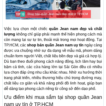
Việc lựa chọn một chiếc
quần Jean nam đẹp và chất
lượng
không chỉ giúp phái mạnh thể hiện phong cách mà
còn mang lại sự tự tin, thoải mái trong mọi hoạt động. Tại
TP.HCM, các
shop bán quần Jean nam uy tín
ngày càng
được ưa chuộng nhờ sự đa dạng về mẫu mã, phom dáng
chuẩn form người Việt, chất liệu bền đẹp và giá cả hợp lý.
Dù bạn theo đuổi phong cách năng động, lịch lãm hay bụi
bặm cá tính, các cửa hàng lớn tại Sài Gòn đều có nhiều
lựa chọn đáp ứng nhu cầu khác nhau. Nhờ xu hướng thời
trang phát triển, nhiều thương hiệu chú trọng đường may,
chất liệu co giãn và khả năng phối đồ linh hoạt, giúp bạn
dễ dàng tạo phong cách riêng từ công sở đến dạo phố.
Ưu điểm khi mua sắm tại shop quần Jean
nam uy tín ở TP.HCM