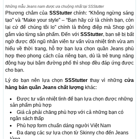
Những mẫu Jeans nam được ưa chuộng nhất tại SSStutter
Phương châm của
SSStutter
chính: “Không ngừng sáng
tạo” và “Make your style” – “Bạn hãy cứ là chính bạn, còn
lại cứ để chúng tôi lo” chính là thông điệp mà Shop gửi
gắm vào từng sản phẩm. Đến với
SSStutter
, bạn sẽ bị bất
ngờ được đội ngũ nhân viên tư vấn vừa nhiệt tình vừa am
hiểu về thời trang, hỗ trợ bạn lựa chọn quần Jeans phù
hợp theo phong cách của riêng bạn, dù là trẻ trung năng
động hay bụi bậm đường phố thì shop đều đáp ứng được
cho bạn.
Lý do bạn nên lựa chọn
SSStutter
thay vì những
cửa
hàng bán quần Jeans chất lượng
khác:
Được tư vấn nhiệt tình để bạn lựa chọn được những
sản phẩm phù hợp
Giá cả phải chăng phù hợp với cả những bạn có
ngân sách thấp
Phù hợp form chuẩn dáng người Việt Nam
Đa dạng các sự lựa chọn từ Skinny cho đến Jeans
lửng,…