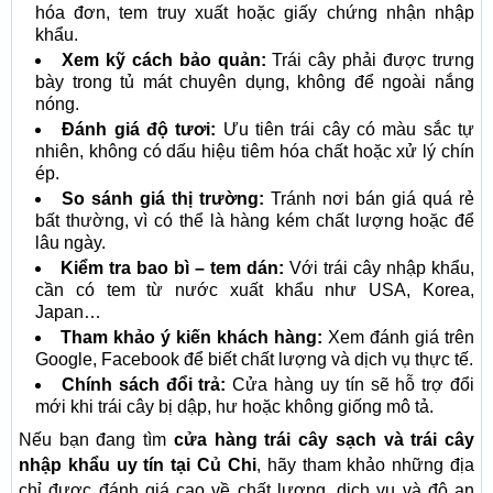
hóa đơn, tem truy xuất hoặc giấy chứng nhận nhập
khẩu.
Xem kỹ cách bảo quản:
Trái cây phải được trưng
bày trong tủ mát chuyên dụng, không để ngoài nắng
nóng.
Đánh giá độ tươi:
Ưu tiên trái cây có màu sắc tự
nhiên, không có dấu hiệu tiêm hóa chất hoặc xử lý chín
ép.
So sánh giá thị trường:
Tránh nơi bán giá quá rẻ
bất thường, vì có thể là hàng kém chất lượng hoặc để
lâu ngày.
Kiểm tra bao bì – tem dán:
Với trái cây nhập khẩu,
cần có tem từ nước xuất khẩu như USA, Korea,
Japan…
Tham khảo ý kiến khách hàng:
Xem đánh giá trên
Google, Facebook để biết chất lượng và dịch vụ thực tế.
Chính sách đổi trả:
Cửa hàng uy tín sẽ hỗ trợ đổi
mới khi trái cây bị dập, hư hoặc không giống mô tả.
Nếu bạn đang tìm
cửa hàng trái cây sạch và trái cây
nhập khẩu uy tín tại Củ Chi
, hãy tham khảo những địa
chỉ được đánh giá cao về chất lượng, dịch vụ và độ an