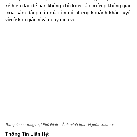
kế hiện đại, để bạn không chỉ được tận hưởng không gian
mua sắm đẳng cấp mà còn có những khoảnh khắc tuyệt
vời ở khu giải trí và quầy dịch vụ.
Trung tâm thương mại Phú Định – Ảnh minh họa | Nguồn: Internet
Thông Tin Liên Hệ: