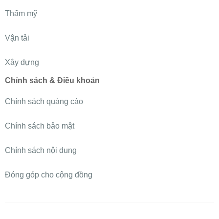
Thẩm mỹ
Vận tải
Xây dựng
Chính sách & Điều khoản
Chính sách quảng cáo
Chính sách bảo mật
Chính sách nội dung
Đóng góp cho cộng đồng