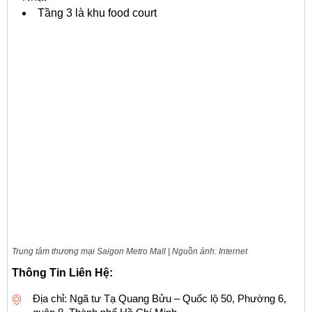
Tầng 3 là khu food court
Trung tâm thương mại Saigon Metro Mall | Nguồn ảnh: Internet
Thông Tin Liên Hệ:
Địa chỉ: Ngã tư Tạ Quang Bửu – Quốc lộ 50, Phường 6,