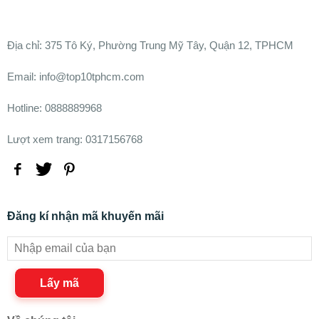
Ðịa chỉ:
375 Tô Ký, Phường Trung Mỹ Tây, Quận 12, TPHCM
Email: info@top10tphcm.com
Hotline: 0888889968
Lượt xem trang: 0317156768
Đăng kí nhận mã khuyến mãi
Lấy mã