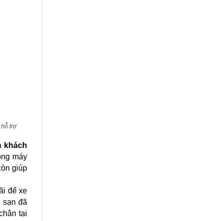
hỗ trợ
ủa
khách
hòng máy
còn giúp
ãi để xe
h sạn đã
chân tại