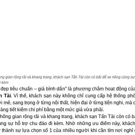
ng gian rộng rãi và khang trang, khách sạn Tấn Tài còn có bãi để xe riêng cùng sự 
i kèm
đẹp tiêu chuẩn – giá bình dân” là phương châm hoạt động c
n Tài
. Vì thế, khách sạn này không chỉ cung cấp hệ thống p
i mẻ, sang trọng ở từng nội thất, hiện đại ở từng tiện nghi, mà 
àng tiết kiệm chi phí bằng một mức giá vừa phải.
hông gian rộng rãi và khang trang, khách sạn Tấn Tài còn có b
ùng sự hỗ trợ chu đáo đi kèm. Nhờ những ưu điểm này, khác
 thành sự lựa chọn số 1 của nhiều người khi cần tìm nơi nghỉ 