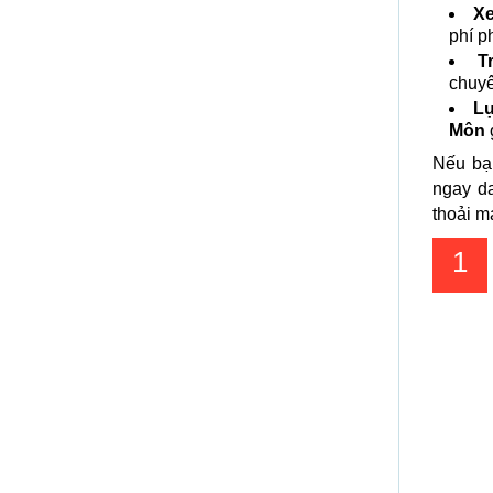
Xe
phí p
T
chuyê
Lự
Môn
Nếu bạ
ngay d
thoải m
1