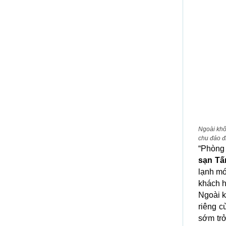
Ngoài khô
chu đáo đ
“Phòng 
sạn Tấ
lạnh mớ
khách h
Ngoài k
riêng c
sớm trở