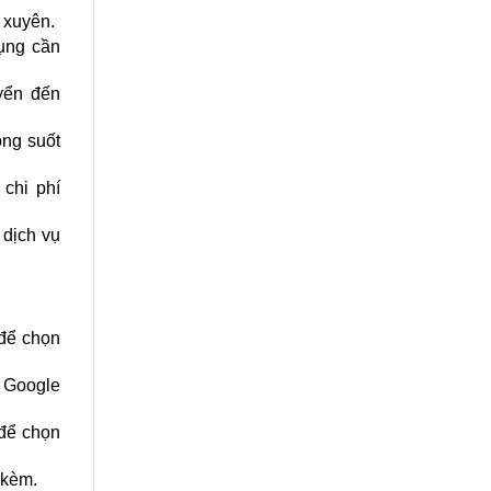
 xuyên.
dụng cần
yển đến
ong suốt
chi phí
 dịch vụ
 để chọn
 Google
để chọn
 kèm.