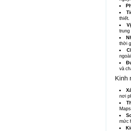
Ph
T
thiết.
Vị
trung
Nh
thời g
C
ngoài
Đư
và ch
Kinh 
Xá
nơi p
T
Maps 
S
mức h
Ki