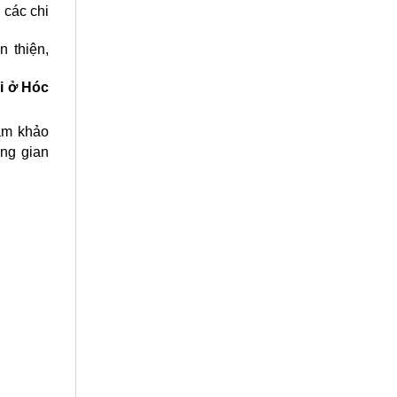
 các chi
 thiện,
i ở Hóc
ham khảo
ng gian