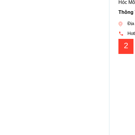
Hóc Mô
Thông 
Địa
Hotl
2