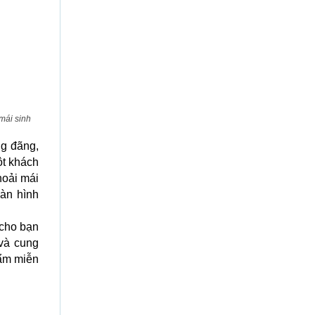
mái sinh
ng đãng,
ột khách
hoải mái
màn hình
 cho bạn
và cung
hẩm miễn