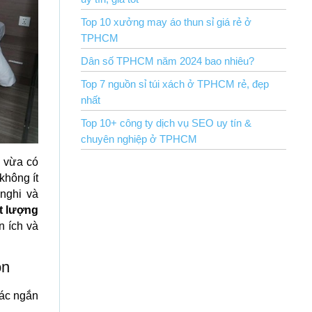
Top 10 xưởng may áo thun sỉ giá rẻ ở
TPHCM
Dân số TPHCM năm 2024 bao nhiêu?
Top 7 nguồn sỉ túi xách ở TPHCM rẻ, đẹp
nhất
Top 10+ công ty dịch vụ SEO uy tín &
chuyên nghiệp ở TPHCM
n vừa có
không ít
nghi và
t lượng
n ích và
ôn
tác ngắn