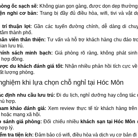
òng ốc sạch sẽ:
Không gian gọn gàng, được dọn dẹp thường
iện nghi cơ bản:
Trang bị đầy đủ điều hòa, wifi, tivi và vật 
 trí thuận lợi:
Gần các tuyến đường chính, dễ dàng di chu
 tâm thành phố.
ân viên thân thiện:
Tư vấn và hỗ trợ khách hàng chu đáo tr
ian lưu trú.
hính sách minh bạch:
Giá phòng rõ ràng, không phát sinh 
 hợp đồng.
ợc du khách đánh giá tốt:
Nhận nhiều phản hồi tích cực về
ất lượng phòng.
nghiệm khi lựa chọn chỗ nghỉ tại Hóc Môn
c định nhu cầu lưu trú:
Đi du lịch, nghỉ dưỡng hay công tác
hù hợp.
ham khảo đánh giá:
Xem review thực tế từ khách hàng trên
hoặc mạng xã hội.
o sánh giá phòng:
Đối chiếu nhiều
khách sạn tại Hóc Môn
ợp lý.
ểm tra tiện ích:
Đảm bảo có wifi, điều hòa và dịch vụ cơ bản đi