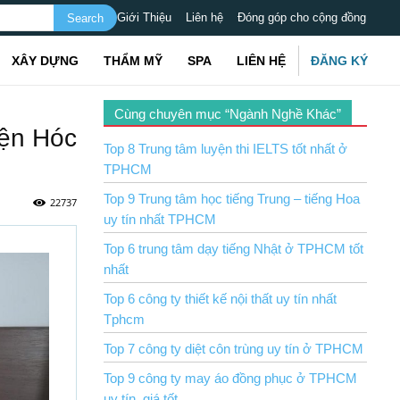
Giới Thiệu
Liên hệ
Đóng góp cho cộng đồng
XÂY DỰNG
THẨM MỸ
SPA
LIÊN HỆ
ĐĂNG KÝ
Cùng chuyên mục “Ngành Nghề Khác”
yện Hóc
Top 8 Trung tâm luyện thi IELTS tốt nhất ở
TPHCM
Top 9 Trung tâm học tiếng Trung – tiếng Hoa
22737
uy tín nhất TPHCM
Top 6 trung tâm dạy tiếng Nhật ở TPHCM tốt
nhất
Top 6 công ty thiết kế nội thất uy tín nhất
Tphcm
Top 7 công ty diệt côn trùng uy tín ở TPHCM
Top 9 công ty may áo đồng phục ở TPHCM
uy tín, giá tốt