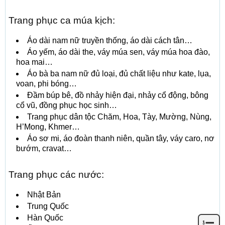
Trang phục ca múa kịch:
Áo dài nam nữ truyền thống, áo dài cách tân…
Áo yếm, áo dài the, váy múa sen, váy múa hoa đào,
hoa mai…
Áo bà ba nam nữ đủ loại, đủ chất liệu như kate, lụa,
voan, phi bóng…
Đầm búp bê, đồ nhảy hiện đại, nhảy cổ động, bông
cổ vũ, đồng phục học sinh…
Trang phục dân tộc Chăm, Hoa, Tày, Mường, Nùng,
H’Mong, Khmer…
Áo sơ mi, áo đoàn thanh niên, quần tây, váy caro, nơ
bướm, cravat…
Trang phục các nước:
Nhật Bản
Trung Quốc
Hàn Quốc