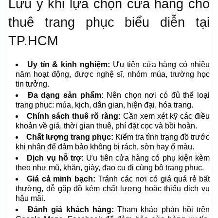
Lưu ý khi lựa chọn cửa hàng cho
thuê trang phục biểu diễn tại
TP.HCM
Uy tín & kinh nghiệm:
Ưu tiên cửa hàng có nhiều
năm hoạt động, được nghệ sĩ, nhóm múa, trường học
tin tưởng.
Đa dạng sản phẩm:
Nên chọn nơi có đủ thể loại
trang phục: múa, kịch, dân gian, hiện đại, hóa trang.
Chính sách thuê rõ ràng:
Cần xem xét kỹ các điều
khoản về giá, thời gian thuê, phí đặt cọc và bồi hoàn.
Chất lượng trang phục:
Kiểm tra tình trạng đồ trước
khi nhận để đảm bảo không bị rách, sờn hay ố màu.
Dịch vụ hỗ trợ:
Ưu tiên cửa hàng có phụ kiện kèm
theo như mũ, khăn, giày, đạo cụ đi cùng bộ trang phục.
Giá cả minh bạch:
Tránh các nơi có giá quá rẻ bất
thường, dễ gặp đồ kém chất lượng hoặc thiếu dịch vụ
hậu mãi.
Đánh giá khách hàng:
Tham khảo phản hồi trên