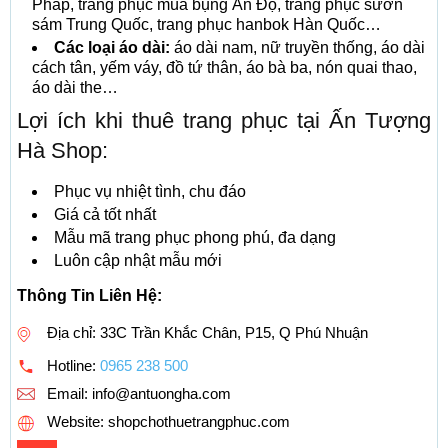
Pháp, trang phục múa bụng Ấn Độ, trang phục sườn
sám Trung Quốc, trang phục hanbok Hàn Quốc…
Các loại áo dài:
áo dài nam, nữ truyền thống, áo dài
cách tân, yếm váy, đồ tứ thân, áo bà ba, nón quai thao,
áo dài the…
Lợi ích khi thuê trang phục tại Ấn Tượng
Hà Shop:
Phục vụ nhiệt tình, chu đáo
Giá cả tốt nhất
Mẫu mã trang phục phong phú, đa dạng
Luôn cập nhật mẫu mới
Thông Tin Liên Hệ:
Địa chỉ: 33C Trần Khắc Chân, P15, Q Phú Nhuận
Hotline:
0965 238 500
Email:
info@antuongha.com
Website: shopchothuetrangphuc.com