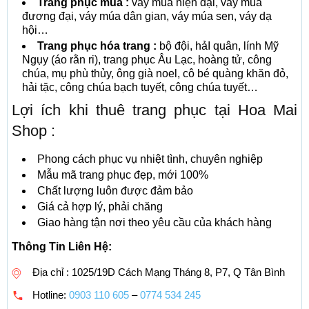
Trang phục múa :
váy múa hiện đại, váy múa
đương đại, váy múa dân gian, váy múa sen, váy dạ
hội…
Trang phục hóa trang :
bộ đội, hảI quân, lính Mỹ
Ngụy (áo rằn ri), trang phục Âu Lạc, hoàng tử, công
chúa, mụ phù thủy, ông già noel, cô bé quàng khăn đỏ,
hải tặc, công chúa bạch tuyết, công chúa tuyết…
Lợi ích khi thuê trang phục tại Hoa Mai
Shop :
Phong cách phục vụ nhiệt tình, chuyên nghiệp
Mẫu mã trang phục đẹp, mới 100%
Chất lượng luôn được đảm bảo
Giá cả hợp lý, phải chăng
Giao hàng tận nơi theo yêu cầu của khách hàng
Thông Tin Liên Hệ:
Địa chỉ : 1025/19D Cách Mạng Tháng 8, P7, Q Tân Bình
Hotline:
0903 110 605
–
0774 534 245