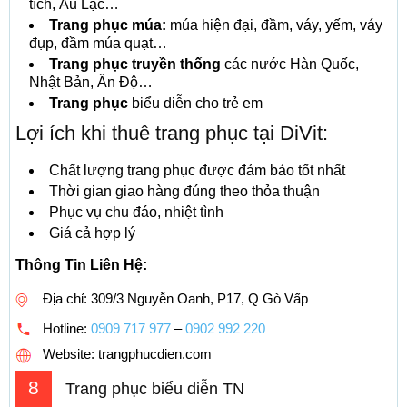
tích, Âu Lạc…
Trang phục múa:
múa hiện đại, đầm, váy, yếm, váy
đụp, đầm múa quạt…
Trang phục truyền thống
các nước Hàn Quốc,
Nhật Bản, Ấn Độ…
Trang phục
biểu diễn cho trẻ em
Lợi ích khi thuê trang phục tại DiVit:
Chất lượng trang phục được đảm bảo tốt nhất
Thời gian giao hàng đúng theo thỏa thuận
Phục vụ chu đáo, nhiệt tình
Giá cả hợp lý
Thông Tin Liên Hệ:
Địa chỉ: 309/3 Nguyễn Oanh, P17, Q Gò Vấp
Hotline:
0909 717 977
–
0902 992 220
Website: trangphucdien.com
8
Trang phục biểu diễn TN