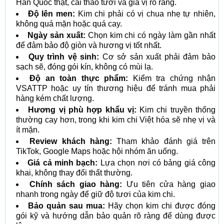
Hàn Quốc thật, cải thảo tươi và gia vị rõ ràng.
Độ lên men:
Kim chi phải có vị chua nhẹ tự nhiên,
không quá mặn hoặc quá cay.
Ngày sản xuất:
Chọn kim chi có ngày làm gần nhất
để đảm bảo độ giòn và hương vị tốt nhất.
Quy trình vệ sinh:
Cơ sở sản xuất phải đảm bảo
sạch sẽ, đóng gói kín, không có mùi lạ.
Độ an toàn thực phẩm:
Kiểm tra chứng nhận
VSATTP hoặc uy tín thương hiệu để tránh mua phải
hàng kém chất lượng.
Hương vị phù hợp khẩu vị:
Kim chi truyền thống
thường cay hơn, trong khi kim chi Việt hóa sẽ nhẹ vị và
ít mặn.
Review khách hàng:
Tham khảo đánh giá trên
TikTok, Google Maps hoặc hội nhóm ăn uống.
Giá cả minh bạch:
Lựa chọn nơi có bảng giá công
khai, không thay đổi thất thường.
Chính sách giao hàng:
Ưu tiên cửa hàng giao
nhanh trong ngày để giữ độ tươi của kim chi.
Bảo quản sau mua:
Hãy chọn kim chi được đóng
gói kỹ và hướng dẫn bảo quản rõ ràng để dùng được