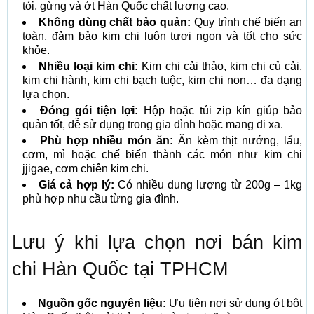
tỏi, gừng và ớt Hàn Quốc chất lượng cao.
Không dùng chất bảo quản:
Quy trình chế biến an
toàn, đảm bảo kim chi luôn tươi ngon và tốt cho sức
khỏe.
Nhiều loại kim chi:
Kim chi cải thảo, kim chi củ cải,
kim chi hành, kim chi bạch tuộc, kim chi non… đa dạng
lựa chọn.
Đóng gói tiện lợi:
Hộp hoặc túi zip kín giúp bảo
quản tốt, dễ sử dụng trong gia đình hoặc mang đi xa.
Phù hợp nhiều món ăn:
Ăn kèm thịt nướng, lẩu,
cơm, mì hoặc chế biến thành các món như kim chi
jjigae, cơm chiên kim chi.
Giá cả hợp lý:
Có nhiều dung lượng từ 200g – 1kg
phù hợp nhu cầu từng gia đình.
Lưu ý khi lựa chọn nơi bán kim
chi Hàn Quốc tại TPHCM
Nguồn gốc nguyên liệu:
Ưu tiên nơi sử dụng ớt bột