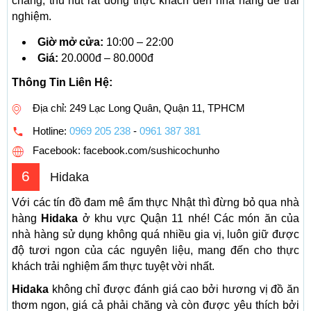
chăng, thu hút rất đông thực khách đến nhà hàng để trải
nghiệm.
Giờ mở cửa:
10:00 – 22:00
Giá:
20.000đ – 80.000đ
Thông Tin Liên Hệ:
Địa chỉ: 249 Lạc Long Quân, Quận 11, TPHCM
Hotline:
0969 205 238
-
0961 387 381
Facebook: facebook.com/sushicochunho
6
Hidaka
Với các tín đồ đam mê ẩm thực Nhật thì đừng bỏ qua nhà
hàng
Hidaka
ở khu vực Quận 11 nhé! Các món ăn của
nhà hàng sử dụng không quá nhiều gia vị, luôn giữ được
độ tươi ngon của các nguyên liệu, mang đến cho thực
khách trải nghiệm ẩm thực tuyệt vời nhất.
Hidaka
không chỉ được đánh giá cao bởi hương vị đồ ăn
thơm ngon, giá cả phải chăng và còn được yêu thích bởi