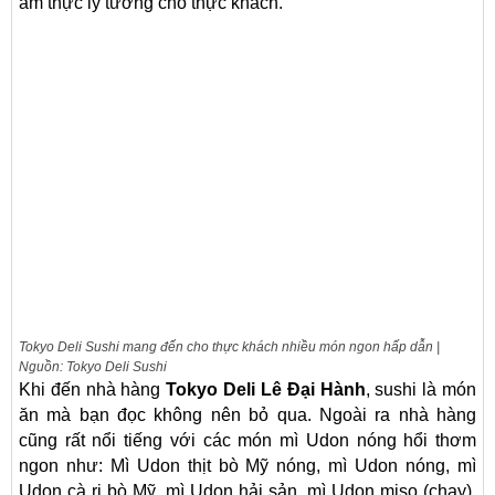
ẩm thực lý tưởng cho thực khách.
Tokyo Deli Sushi mang đến cho thực khách nhiều món ngon hấp dẫn |
Nguồn: Tokyo Deli Sushi
Khi đến nhà hàng
Tokyo Deli Lê Đại Hành
, sushi là món
ăn mà bạn đọc không nên bỏ qua. Ngoài ra nhà hàng
cũng rất nổi tiếng với các món mì Udon nóng hổi thơm
ngon như: Mì Udon thịt bò Mỹ nóng, mì Udon nóng, mì
Udon cà ri bò Mỹ, mì Udon hải sản, mì Udon miso (chay),