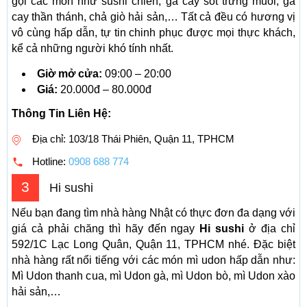
gọi các món như sushi chiên, gà cay sốt trứng muối, gà
cay thần thánh, chả giò hải sản,… Tất cả đều có hương vị
vô cùng hấp dẫn, tự tin chinh phục được mọi thực khách,
kể cả những người khó tính nhất.
Giờ mở cửa:
09:00 – 20:00
Giá:
20.000đ – 80.000đ
Thông Tin Liên Hệ:
Địa chỉ: 103/18 Thái Phiên, Quận 11, TPHCM
Hotline:
0908 688 774
3
Hi sushi
Nếu bạn đang tìm nhà hàng Nhật có thực đơn đa dạng với
giá cả phải chăng thì hãy đến ngay
Hi sushi
ở địa chỉ
592/1C Lạc Long Quân, Quận 11, TPHCM nhé. Đặc biệt
nhà hàng rất nổi tiếng với các món mì udon hấp dẫn như:
Mì Udon thanh cua, mì Udon gà, mì Udon bò, mì Udon xào
hải sản,…