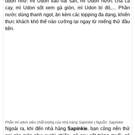
udon như: mì Udon xào hải sản, mì Udon nước chả cá
cay, mì Udon sốt xem gà giòn, mì Udon bí đỏ,… Phần
nước dùng thanh ngọt, ăn kèm các topping đa dạng, khiến
thực khách khó thể nào cưỡng lại ngay từ miếng thử đầu
tiên.
Phần mì udon siêu chất lượng của nhà hàng Sapinkie | Nguồn: Sapinkie
Ngoài ra, khi đến nhà hàng
Sapinkie
, bạn cũng nên thử