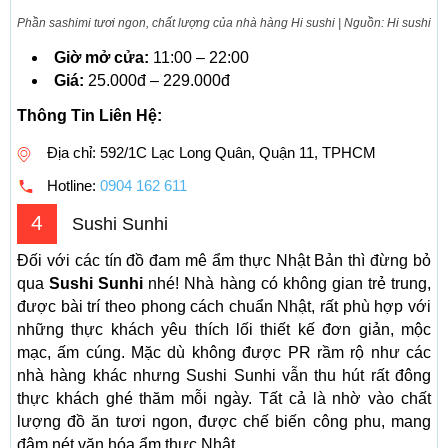
Phần sashimi tươi ngon, chất lượng của nhà hàng Hi sushi | Nguồn: Hi sushi
Giờ mở cửa:
11:00 – 22:00
Giá:
25.000đ – 229.000đ
Thông Tin Liên Hệ:
Địa chỉ: 592/1C Lạc Long Quân, Quận 11, TPHCM
Hotline:
0904 162 611
4
Sushi Sunhi
Đối với các tín đồ đam mê ẩm thực Nhật Bản thì đừng bỏ
qua
Sushi Sunhi
nhé! Nhà hàng có không gian trẻ trung,
được bài trí theo phong cách chuẩn Nhật, rất phù hợp với
những thực khách yêu thích lối thiết kế đơn giản, mộc
mạc, ấm cúng. Mặc dù không được PR rầm rộ như các
nhà hàng khác nhưng Sushi Sunhi vẫn thu hút rất đông
thực khách ghé thăm mỗi ngày. Tất cả là nhờ vào chất
lượng đồ ăn tươi ngon, được chế biến công phu, mang
đậm nét văn hóa ẩm thực Nhật.