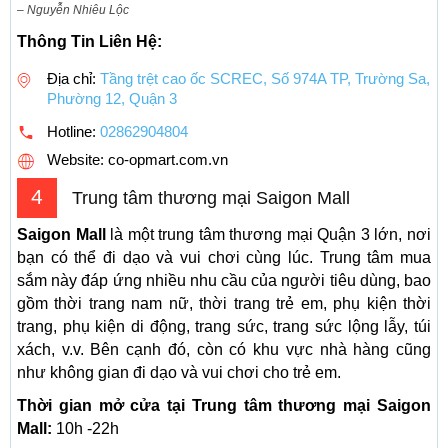
– Nguyễn Nhiêu Lộc
Thông Tin Liên Hệ:
Địa chỉ:
Tầng trệt cao ốc SCREC, Số 974A TP, Trường Sa,
Phường 12, Quận 3
Hotline:
02862904804
Website: co-opmart.com.vn
4
Trung tâm thương mại Saigon Mall
Saigon Mall
là một trung tâm thương mại Quận 3 lớn, nơi
bạn có thể đi dạo và vui chơi cùng lúc. Trung tâm mua
sắm này đáp ứng nhiều nhu cầu của người tiêu dùng, bao
gồm thời trang nam nữ, thời trang trẻ em, phụ kiện thời
trang, phụ kiện di động, trang sức, trang sức lộng lẫy, túi
xách, v.v. Bên cạnh đó, còn có khu vực nhà hàng cũng
như không gian đi dạo và vui chơi cho trẻ em.
Thời gian mở cửa tại Trung tâm thương mại Saigon
Mall:
10h -22h