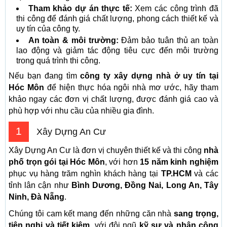
Tham khảo dự án thực tế:
Xem các công trình đã
thi công để đánh giá chất lượng, phong cách thiết kế và
uy tín của công ty.
An toàn & môi trường:
Đảm bảo tuân thủ an toàn
lao động và giảm tác động tiêu cực đến môi trường
trong quá trình thi công.
Nếu bạn đang tìm
công ty xây dựng nhà ở uy tín tại
Hóc Môn
để hiện thực hóa ngôi nhà mơ ước, hãy tham
khảo ngay các đơn vị chất lượng, được đánh giá cao và
phù hợp với nhu cầu của nhiều gia đình.
1
Xây Dựng An Cư
Xây Dựng An Cư là đơn vị chuyên thiết kế và thi công
nhà
phố trọn gói tại Hóc Môn
, với hơn
15 năm kinh nghiệm
phục vụ hàng trăm nghìn khách hàng tại
TP.HCM
và các
tỉnh lân cận như
Bình Dương, Đồng Nai, Long An, Tây
Ninh, Đà Nẵng
.
Chúng tôi cam kết mang đến những căn nhà
sang trọng,
tiện nghi và tiết kiệm
, với đội ngũ
kỹ sư và nhân công