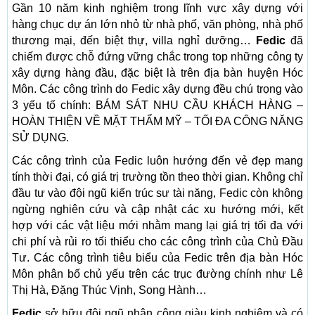
Gần 10 năm kinh nghiệm trong lĩnh vực xây dựng với
hàng chục dự án lớn nhỏ từ nhà phố, văn phòng, nhà phố
thương mại, đến biệt thự, villa nghỉ dưỡng…
Fedic
đã
chiếm được chỗ đứng vững chắc trong top những công ty
xây dựng hàng đầu, đặc biệt là trên địa bàn huyện Hóc
Môn. Các công trình do Fedic xây dựng đều chú trọng vào
3 yếu tố chính: BÁM SÁT NHU CẦU KHÁCH HÀNG –
HOÀN THIỆN VỀ MẶT THẨM MỸ – TỐI ĐA CÔNG NĂNG
SỬ DỤNG.
Các công trình của Fedic luôn hướng đến vẻ đẹp mang
tính thời đại, có giá trị trường tồn theo thời gian. Không chỉ
đầu tư vào đội ngũ kiến trúc sư tài năng, Fedic còn không
ngừng nghiên cứu và cập nhật các xu hướng mới, kết
hợp với các vật liệu mới nhằm mang lại giá trị tối đa với
chi phí và rủi ro tối thiểu cho các công trình của Chủ Đầu
Tư. Các công trình tiêu biểu của Fedic trên địa bàn Hóc
Môn phân bố chủ yếu trên các trục đường chính như Lê
Thị Hà, Đặng Thúc Vịnh, Song Hành…
Fedic
sở hữu đội ngũ nhân công giàu kinh nghiệm và có