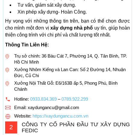
Tư vấn, giám sát xây dựng.
Xin phép xây dựng- Hoàn Công.
Hy vọng với những thông tin trên, bạn có thể chọn được
cho mình một đơn vị
xây dựng nhà phố
uy tín, giúp hoàn
thiện công trình với chi phí và chất lượng tốt nhất.
Thông Tin Liên Hệ:
Trụ sở chính: 36 Bàu Cát 7, Phường 14, Q. Tân Bình, TP.
Hồ Chí Minh
Xưởng Nhôm Kiếng và Lan Can: Số 2 Đường 14, Nhuận
Đức, Củ Chi
Xưởng Nội Thất Gỗ: E6/163B ấp 5, Phong Phú, Bình
Chánh
Hotline:
0933.834.369
–
0789.922.299
Email:
xaydungancu@gmail.com
Website:
https://xaydungancu.com.vn
CÔNG TY CỔ PHẦN ĐẦU TƯ XÂY DỰNG
2
FEDIC