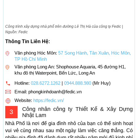
Công trình xây dựng nhà phố trên đường Lê Thị Hà của công ty Fedic |
Nguồn: Fedic
Thông Tin Liên Hệ:
Văn phòng Hóc Môn:
57 Song Hành, Tân Xuân, Hóc Môn,
TP Hồ Chí Minh
Văn phòng Long An: Shophouse Aquaria, 45 đường H1,
khu đô thị Waterpoint, Bến Lức, Long An
Hotline:
028.6272.1262
|
0944.888.980
(Mr Huy)
Email:
phongkinhdoanh@fedic.vn
Website:
https://fedic.vn/
Công nhân công ty Thiết Kế & Xây Dựng
3
Nhật Lam
Nhà Phố là nơi để gia đình nhỏ của bạn có thể sinh hoạt
vui vẻ cùng nhau sau một ngày làm việc căng thẳng. Có
nhiều gia đình đã dành dụm rất nhiều năm mới đủ kinh phí