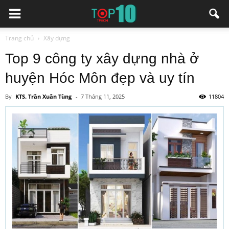
Trang chủ
Xây dựng
Top 9 công ty xây dựng nhà ở
huyện Hóc Môn đẹp và uy tín
By
KTS. Trần Xuân Tùng
-
7 Tháng 11, 2025
11804