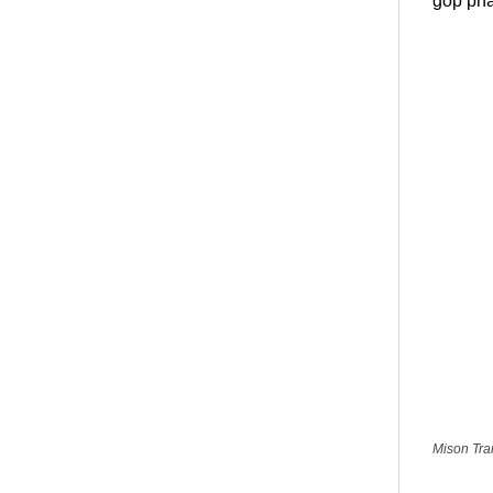
góp phầ
Mison Tra