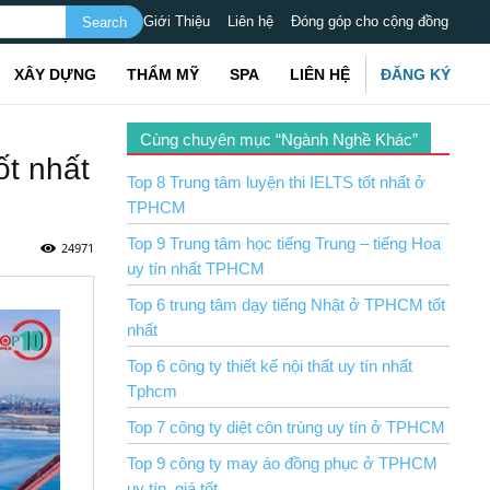
Giới Thiệu
Liên hệ
Đóng góp cho cộng đồng
XÂY DỰNG
THẨM MỸ
SPA
LIÊN HỆ
ĐĂNG KÝ
Cùng chuyên mục “Ngành Nghề Khác”
ốt nhất
Top 8 Trung tâm luyện thi IELTS tốt nhất ở
TPHCM
Top 9 Trung tâm học tiếng Trung – tiếng Hoa
24971
uy tín nhất TPHCM
Top 6 trung tâm dạy tiếng Nhật ở TPHCM tốt
nhất
Top 6 công ty thiết kế nội thất uy tín nhất
Tphcm
Top 7 công ty diệt côn trùng uy tín ở TPHCM
Top 9 công ty may áo đồng phục ở TPHCM
uy tín, giá tốt