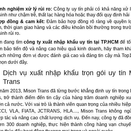
nh nghiệm xử lý rủi ro:
Công ty uy tín phải có khả năng xử 
sinh như chậm trễ, thất lạc hàng hóa hoặc thay đổi quy định hải
ợp đồng & cam kết:
Đảm bảo hợp đồng rõ ràng về quyền lợi
, thời gian giao hàng và các điều khoản bồi thường trong tr
inh rủi ro.
n đang tìm
công ty xuất nhập khẩu uy tín tại TP.HCM
để tố
m bảo tiến độ và nâng cao hiệu quả kinh doanh, hãy tham k
ách những đơn vị được đánh giá cao và đáng tin cậy mà Top
họn dưới đây.
Dịch vụ xuất nhập khẩu trọn gói uy tín 
Trans
năm 2013, Mison Trans đã từng bước khẳng định uy tín trong 
cs, trở thành điểm đến tin cậy của hàng trăm doanh nghiệp x
ên cả nước. Với vai trò là thành viên quan trọng của nhiều hiệp
CI, VLA, FIATA, JCTRANS, HLA…, Mison Trans không n
p tác và nâng cao chất lượng dịch vụ. Đến nay, công ty đã đ
ơn 300 doanh nghiệp, thực hiện thành công hàng vạn chuyế