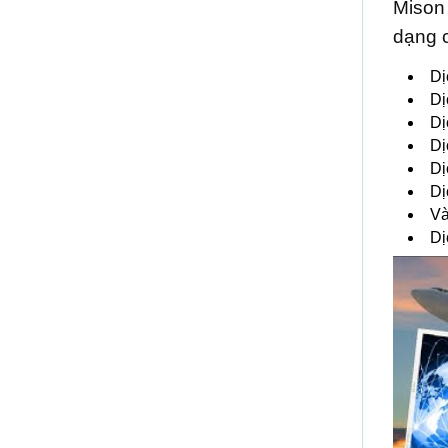
Mison
dạng c
Dị
Dị
Dị
Dị
Dị
Dị
Và
Dị