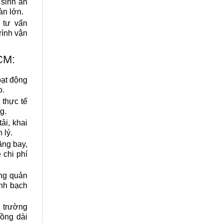
 sinh ẩn
àn lớn.
 tư vấn
rình vận
CM:
oạt động
o.
 thực tế
g.
ải, khai
 lý.
ãng bay,
 chi phí
ống quản
inh bạch
ị trường
đồng dài