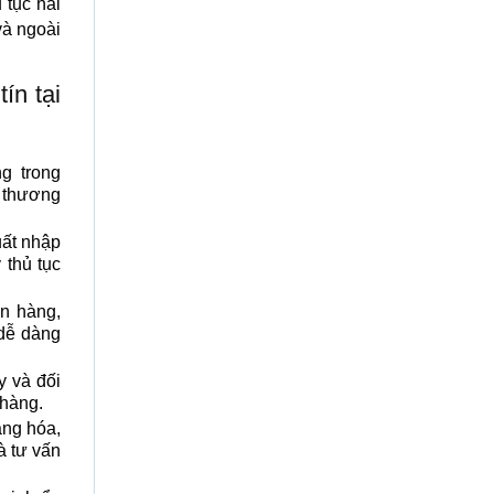
 tục hải
và ngoài
ín tại
g trong
h thương
ất nhập
 thủ tục
n hàng,
 dễ dàng
y và đối
 hàng.
àng hóa,
à tư vấn