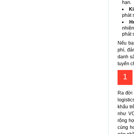
hạn.
Ki
phát 
H
nhiệm
phát s
Nếu bạ
phí, đả
danh s
tuyển c
1
Ra đời 
logisti
khẩu tr
như VC
rộng hợ
cùng h