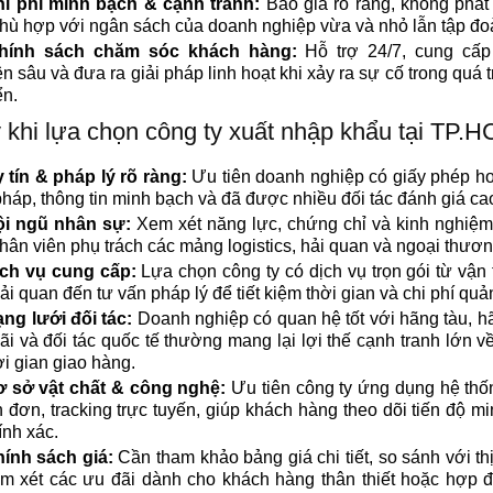
i phí minh bạch & cạnh tranh:
Báo giá rõ ràng, không phát
phù hợp với ngân sách của doanh nghiệp vừa và nhỏ lẫn tập đo
hính sách chăm sóc khách hàng:
Hỗ trợ 24/7, cung cấp
n sâu và đưa ra giải pháp linh hoạt khi xảy ra sự cố trong quá t
n.
 khi lựa chọn công ty xuất nhập khẩu tại TP.H
 tín & pháp lý rõ ràng:
Ưu tiên doanh nghiệp có giấy phép h
háp, thông tin minh bạch và đã được nhiều đối tác đánh giá ca
i ngũ nhân sự:
Xem xét năng lực, chứng chỉ và kinh nghiệm
hân viên phụ trách các mảng logistics, hải quan và ngoại thươn
ch vụ cung cấp:
Lựa chọn công ty có dịch vụ trọn gói từ vận t
ải quan đến tư vấn pháp lý để tiết kiệm thời gian và chi phí quản
ng lưới đối tác:
Doanh nghiệp có quan hệ tốt với hãng tàu, h
ãi và đối tác quốc tế thường mang lại lợi thế cạnh tranh lớn về
ời gian giao hàng.
 sở vật chất & công nghệ:
Ưu tiên công ty ứng dụng hệ th
n đơn, tracking trực tuyến, giúp khách hàng theo dõi tiến độ m
ính xác.
ính sách giá:
Cần tham khảo bảng giá chi tiết, so sánh với th
m xét các ưu đãi dành cho khách hàng thân thiết hoặc hợp 