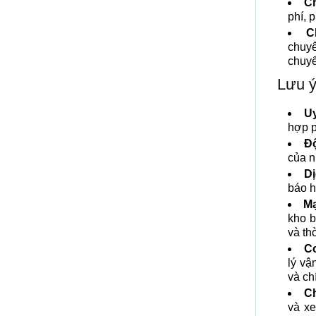
Ch
phí, 
C
chuyê
chuyể
Lưu ý
Uy
hợp p
Độ
của n
Dị
báo h
Mạ
kho b
và th
Cơ
lý vậ
và ch
Ch
và xe