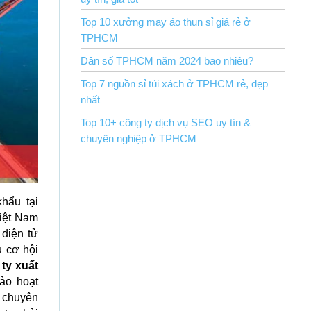
Top 10 xưởng may áo thun sỉ giá rẻ ở
TPHCM
Dân số TPHCM năm 2024 bao nhiêu?
Top 7 nguồn sỉ túi xách ở TPHCM rẻ, đẹp
nhất
Top 10+ công ty dịch vụ SEO uy tín &
chuyên nghiệp ở TPHCM
hẩu tại
Việt Nam
 điện tử
u cơ hội
ty xuất
ảo hoạt
ự chuyên