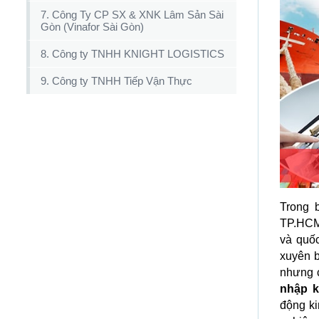
7. Công Ty CP SX & XNK Lâm Sản Sài
Gòn (Vinafor Sài Gòn)
8. Công ty TNHH KNIGHT LOGISTICS
9. Công ty TNHH Tiếp Vận Thực
Trong 
TP.HCM 
và quốc
xuyên b
nhưng c
nhập k
động ki