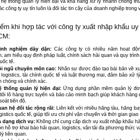
 hệ thống quản lý hiện đại và khả năng xử lý nhanh chóng thủ
ác công ty uy tín luôn là đối tác tin cậy của doanh nghiệp trong 
ểm khi hợp tác với công ty xuất nhập khẩu uy t
CM:
inh nghiệm dày dặn:
Các công ty có nhiều năm hoạt độn
, am hiểu quy định pháp luật, chính sách hải quan và quy trìn
uốc tế.
i ngũ chuyên môn cao:
Nhân sự được đào tạo bài bản về xu
 logistics, tài chính quốc tế và luật thương mại, đảm bảo xử lý
 chóng và chính xác.
ệ thống quản lý hiện đại:
Ứng dụng phần mềm quản lý đơ
dõi lô hàng trực tuyến và báo cáo minh bạch giúp khách hàng
soát tiến độ.
an hệ đối tác rộng rãi:
Liên kết với nhiều hãng tàu, hãng ba
ogistics quốc tế, giúp tối ưu chi phí vận chuyển và thời gian giao
 dạng dịch vụ:
Không chỉ cung cấp dịch vụ xuất nhập khẩu h
n hỗ trợ khai báo hải quan, logistics, vận tải đa phương thức v
lý liên quan.