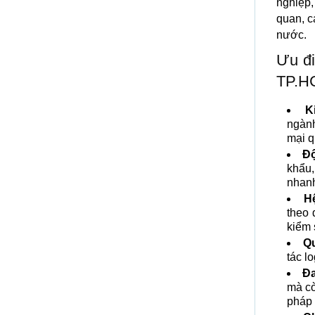
nghiệp,
quan, c
nước.
Ưu đi
TP.H
K
ngành
mại q
Độ
khẩu,
nhanh
H
theo 
kiểm 
Qu
tác l
Đa
mà cò
pháp 