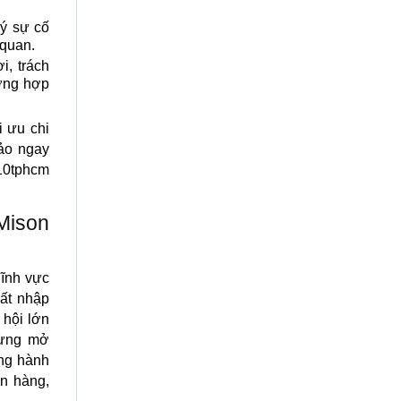
lý sự cố
 quan.
, trách
ường hợp
i ưu chi
hảo ngay
10tphcm
Mison
lĩnh vực
uất nhập
 hội lớn
gừng mở
ồng hành
n hàng,