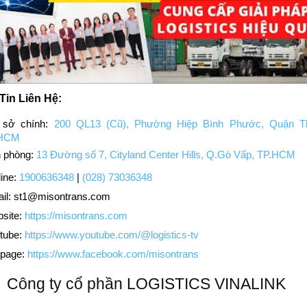
Tin Liên Hệ:
 sở chính:
200 QL13 (Cũ), Phường Hiệp Bình Phước, Quận T
HCM
 phòng:
13 Đường số 7, Cityland Center Hills, Q.Gò Vấp, TP.HCM
ine:
1900636348
|
(028) 73036348
il:
st1@misontrans.com
site:
https://misontrans.com
tube:
https://www.youtube.com/@logistics-tv
page:
https://www.facebook.com/misontrans
Công ty cổ phần LOGISTICS VINALINK