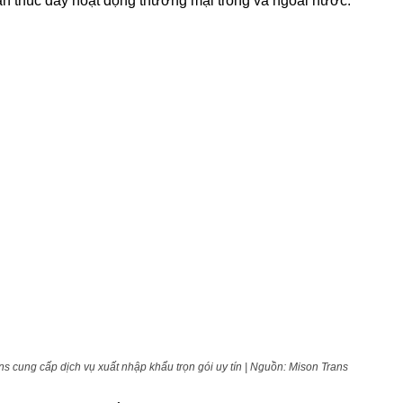
n thúc đẩy hoạt động thương mại trong và ngoài nước.
ns cung cấp dịch vụ xuất nhập khẩu trọn gói uy tín | Nguồn: Mison Trans