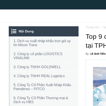
Top10tphcm
Trang chủ
N
Nội Dung
Top 9 
1. Dịch vụ xuất nhập khẩu trọn gói uy
tại T
tín Mison Trans
2. Công ty cổ phần LOGISTICS
By
Lê Anh Tiến
VINALINK
3. Công ty TNHH GOLDWELL
4. Công ty TNHH REAL Logistics
5. Công Ty Cổ Phần Xuất Nhập Khẩu
Petrolimex – PITCO
6. Công Ty Cổ Phần Thương mại &
Dịch vụ HBS