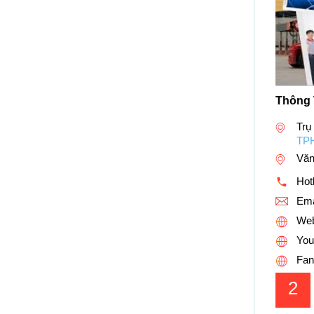
Thông 
Trụ
TP
Văn
Hotl
Ema
Web
You
Fan
2