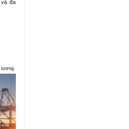
 và đa
t lượng