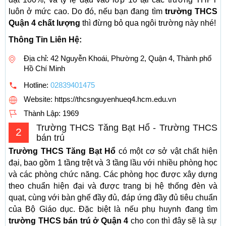
luôn ở mức cao. Do đó, nếu bạn đang tìm
trường THCS
Quận 4 chất lượng
thì đừng bỏ qua ngôi trường này nhé!
Thông Tin Liên Hệ:
Địa chỉ: 42 Nguyễn Khoái, Phường 2, Quận 4, Thành phố
Hồ Chí Minh
Hotline:
02839401475
Website: https://thcsnguyenhueq4.hcm.edu.vn
Thành Lập:
1969
Trường THCS Tăng Bạt Hổ - Trường THCS
2
bán trú
Trường THCS Tăng Bạt Hổ
có một cơ sở vật chất hiện
đại, bao gồm 1 tầng trệt và 3 tầng lầu với nhiều phòng học
và các phòng chức năng. Các phòng học được xây dựng
theo chuẩn hiện đại và được trang bị hệ thống đèn và
quạt, cùng với bàn ghế đầy đủ, đáp ứng đầy đủ tiêu chuẩn
của Bộ Giáo dục. Đặc biệt là nếu phụ huynh đang tìm
trường THCS bán trú ở Quận 4
cho con thì đây sẽ là sự