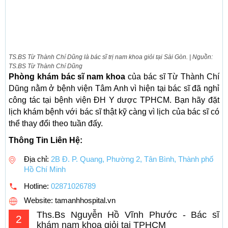
TS.BS Từ Thành Chí Dũng là bác sĩ trị nam khoa giỏi tại Sài Gòn. | Nguồn:
TS.BS Từ Thành Chí Dũng
Phòng khám bác sĩ nam khoa
của bác sĩ Từ Thành Chí
Dũng nằm ở bệnh viện Tâm Anh vì hiện tại bác sĩ đã nghỉ
công tác tại bệnh viện ĐH Y dược TPHCM. Bạn hãy đặt
lịch khám bệnh với bác sĩ thật kỹ càng vì lịch của bác sĩ có
thể thay đổi theo tuần đấy.
Thông Tin Liên Hệ:
Địa chỉ:
2B Đ. P. Quang, Phường 2, Tân Bình, Thành phố
Hồ Chí Minh
Hotline:
02871026789
Website: tamanhhospital.vn
Ths.Bs Nguyễn Hồ Vĩnh Phước - Bác sĩ
2
khám nam khoa giỏi tại TPHCM