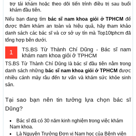
trợ tái khám hoặc theo dõi tiến trình điều trị sau buổi
khám đầu tiên.
Nếu bạn đang tìm
bác sĩ nam khoa giỏi ở TPHCM
để
được thăm khám an toàn và hiệu quả, hãy tham khảo
danh sách các bác sĩ và cơ sở uy tín mà Top10tphcm đã
tổng hợp bên dưới.
TS.BS Từ Thành Chí Dũng - Bác sĩ nam
1
khám nam khoa giỏi ở TPHCM
TS.BS Từ Thành Chí Dũng là bác sĩ đầu tiên nằm trong
danh sách những
bác sĩ nam khoa giỏi ở TPHCM
được
nhiều cánh mày râu đến tư vấn và khám sức khỏe sinh
sản.
Tại sao bạn nên tin tưởng lựa chọn bác sĩ
Dũng?
Bác sĩ đã có 30 năm kinh nghiệm trong việc khám
Nam khoa.
Là Nguyên Trưởng Đơn vị Nam học của Bệnh viện