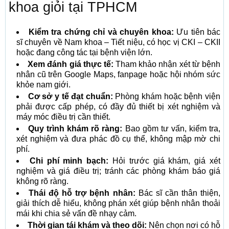
khoa giỏi tại TPHCM
Kiểm tra chứng chỉ và chuyên khoa:
Ưu tiên bác
sĩ chuyên về Nam khoa – Tiết niệu, có học vị CKI – CKII
hoặc đang công tác tại bệnh viện lớn.
Xem đánh giá thực tế:
Tham khảo nhận xét từ bệnh
nhân cũ trên Google Maps, fanpage hoặc hội nhóm sức
khỏe nam giới.
Cơ sở y tế đạt chuẩn:
Phòng khám hoặc bệnh viện
phải được cấp phép, có đầy đủ thiết bị xét nghiệm và
máy móc điều trị cần thiết.
Quy trình khám rõ ràng:
Bao gồm tư vấn, kiểm tra,
xét nghiệm và đưa phác đồ cụ thể, không mập mờ chi
phí.
Chi phí minh bạch:
Hỏi trước giá khám, giá xét
nghiệm và giá điều trị; tránh các phòng khám báo giá
không rõ ràng.
Thái độ hỗ trợ bệnh nhân:
Bác sĩ cần thân thiện,
giải thích dễ hiểu, không phán xét giúp bệnh nhân thoải
mái khi chia sẻ vấn đề nhạy cảm.
Thời gian tái khám và theo dõi:
Nên chọn nơi có hỗ