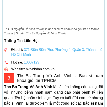
Ths.Bs Nguyễn Hồ Vĩnh Phước là bác sĩ chữa nam khoa giỏi và an toàn ở
Tphcm. | Nguồn: Ths.Bs Nguyễn Hồ Vĩnh Phước
Thông Tin Liên Hệ:
Địa chỉ:
371 Điện Biên Phủ, Phường 4, Quận 3, Thành phố
Hồ Chí Minh
Hotline:
19007123
Website: bvbinhdan.com.vn
Ths.Bs Trang Võ Anh Vinh - Bác sĩ nam
3
khoa giỏi tại TPHCM
Ths.Bs Trang Võ Anh Vinh
là cái tên không còn xa lạ đối
với những bệnh nhâh nam đang gặp phải bệnh lý liên
quan đến bộ phận sinh dục. Tuy có tuổi đời còn trẻ nhưng
bác sĩ Vinh lại được xem là một trong số các
bác sĩ nam