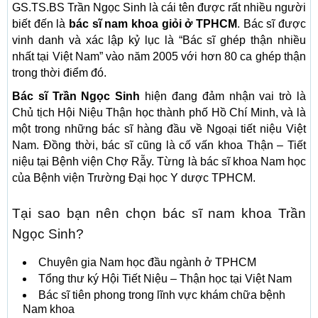
GS.TS.BS Trần Ngọc Sinh là cái tên được rất nhiều người
biết đến là
bác sĩ nam khoa giỏi ở TPHCM
. Bác sĩ được
vinh danh và xác lập kỷ lục là “Bác sĩ ghép thận nhiều
nhất tại Việt Nam” vào năm 2005 với hơn 80 ca ghép thận
trong thời điểm đó.
Bác sĩ Trần Ngọc Sinh
hiện đang đảm nhận vai trò là
Chủ tịch Hội Niệu Thận học thành phố Hồ Chí Minh, và là
một trong những bác sĩ hàng đầu về Ngoại tiết niệu Việt
Nam. Đồng thời, bác sĩ cũng là cố vấn khoa Thận – Tiết
niệu tại Bệnh viện Chợ Rẫy. Từng là bác sĩ khoa Nam học
của Bệnh viện Trường Đại học Y dược TPHCM.
Tại sao bạn nên chọn bác sĩ nam khoa Trần
Ngọc Sinh?
Chuyên gia Nam học đầu ngành ở TPHCM
Tổng thư ký Hội Tiết Niệu – Thận học tại Việt Nam
Bác sĩ tiên phong trong lĩnh vực khám chữa bệnh
Nam khoa