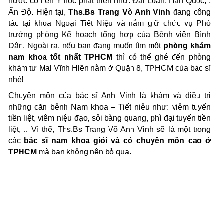
nước có nền Y học phát triển như: Đài Loan, Hàn Quốc, ,
Ấn Độ. Hiện tại,
Ths.Bs Trang Võ Anh Vinh
đang công
tác tại khoa Ngoại Tiết Niệu và nắm giữ chức vụ Phó
trưởng phòng Kế hoạch tổng hợp của Bệnh viện Bình
Dân. Ngoài ra, nếu bạn đang muốn tìm một
phòng khám
nam khoa tốt nhất TPHCM
thì có thể ghé đến phòng
khám tư Mai Vĩnh Hiền nằm ở Quận 8, TPHCM của bác sĩ
nhé!
Chuyên môn của bác sĩ Anh Vinh là khám và điều trị
những căn bệnh Nam khoa – Tiết niệu như: viêm tuyến
tiền liệt, viêm niệu đạo, sỏi bàng quang, phì đại tuyến tiền
liệt,… Vì thế, Ths.Bs Trang Võ Anh Vinh sẽ là một trong
các
bác sĩ nam khoa giỏi và có chuyên môn cao ở
TPHCM
mà bạn không nên bỏ qua.