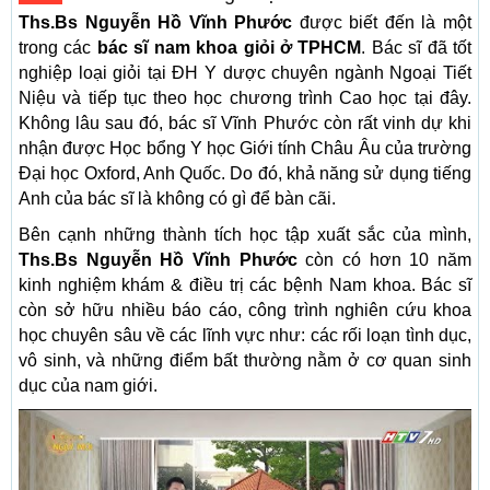
Ths.Bs Nguyễn Hồ Vĩnh Phước
được biết đến là một
trong các
bác sĩ nam khoa giỏi ở TPHCM
. Bác sĩ đã tốt
nghiệp loại giỏi tại ĐH Y dược chuyên ngành Ngoại Tiết
Niệu và tiếp tục theo học chương trình Cao học tại đây.
Không lâu sau đó, bác sĩ Vĩnh Phước còn rất vinh dự khi
nhận được Học bổng Y học Giới tính Châu Âu của trường
Đại học Oxford, Anh Quốc. Do đó, khả năng sử dụng tiếng
Anh của bác sĩ là không có gì để bàn cãi.
Bên cạnh những thành tích học tập xuất sắc của mình,
Ths.Bs Nguyễn Hồ Vĩnh Phước
còn có hơn 10 năm
kinh nghiệm khám & điều trị các bệnh Nam khoa. Bác sĩ
còn sở hữu nhiều báo cáo, công trình nghiên cứu khoa
học chuyên sâu về các lĩnh vực như: các rối loạn tình dục,
vô sinh, và những điểm bất thường nằm ở cơ quan sinh
dục của nam giới.