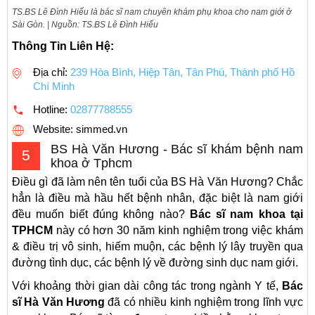
TS.BS Lê Đình Hiếu là bác sĩ nam chuyên khám phụ khoa cho nam giới ở
Sài Gòn. | Nguồn: TS.BS Lê Đình Hiếu
Thông Tin Liên Hệ:
Địa chỉ:
239 Hòa Bình, Hiệp Tân, Tân Phú, Thành phố Hồ
Chí Minh
Hotline:
02877788555
Website: simmed.vn
BS Hà Văn Hương - Bác sĩ khám bệnh nam
5
khoa ở Tphcm
Điều gì đã làm nên tên tuổi của BS Hà Văn Hương? Chắc
hẳn là điều mà hầu hết bệnh nhân, đặc biệt là nam giới
đều muốn biết đúng không nào?
Bác sĩ nam khoa tại
TPHCM
này có hơn 30 năm kinh nghiệm trong việc khám
& điều trị vô sinh, hiếm muộn, các bệnh lý lây truyền qua
đường tình dục, các bệnh lý về đường sinh dục nam giới.
Với khoảng thời gian dài công tác trong ngành Y tế,
Bác
sĩ Hà Văn Hương
đã có nhiều kinh nghiệm trong lĩnh vực