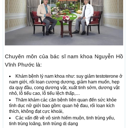
Chuyên môn của bác sĩ nam khoa Nguyễn Hồ
Vĩnh Phước là:
Khám bệnh lý nam khoa như: suy giảm testoterone ở
nam giới, rối loạn cương dương, giảm ham muốn, hẹp
da quy đầu, cong dương vật, xuất tinh sớm, dương vật
nhỏ, lỗ tiểu cao, lỗ tiểu lệch thấp,…
Thăm khám các căn bệnh liên quan đến sức khỏe
tình dục nữ giới bao gồm: quan hệ đau, rối loạn kích
thích, không đạt cực khoái,
Các vấn đề về vô sinh hiếm muộn, tinh trùng yếu,
tinh trùng loãng, tinh trùng dị dạng