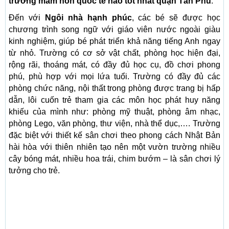
trường mầm non quốc tế nào tốt nhất quận Tân Phú
.
Đến với
Ngôi nhà hạnh phúc
, các bé sẽ được học
chương trình song ngữ với giáo viên nước ngoài giàu
kinh nghiệm, giúp bé phát triển khả năng tiếng Anh ngay
từ nhỏ. Trường có cơ sở vật chất, phòng học hiện đại,
rộng rãi, thoáng mát, có đầy đủ học cụ, đồ chơi phong
phú, phù hợp với mọi lứa tuổi. Trường có đầy đủ các
phòng chức năng, nội thất trong phòng được trang bị hấp
dẫn, lôi cuốn trẻ tham gia các môn học phát huy năng
khiếu của mình như: phòng mỹ thuật, phòng âm nhạc,
phòng Lego, văn phòng, thư viện, nhà thể dục,…. Trường
đặc biệt với thiết kế sân chơi theo phong cách Nhật Bản
hài hòa với thiên nhiên tạo nên một vườn trường nhiều
cây bóng mát, nhiều hoa trái, chim bướm – là sân chơi lý
tưởng cho trẻ.