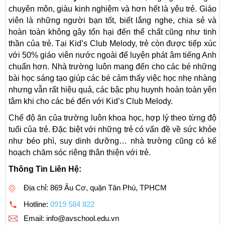
chuyên môn, giàu kinh nghiệm và hơn hết là yêu trẻ. Giáo
viên là những người bạn tốt, biết lắng nghe, chia sẻ và
hoàn toàn không gây tổn hại đến thể chất cũng như tinh
thần của trẻ. Tại Kid’s Club Melody, trẻ còn được tiếp xúc
với 50% giáo viên nước ngoài để luyện phát âm tiếng Anh
chuẩn hơn. Nhà trường luôn mang đến cho các bé những
bài học sáng tạo giúp các bé cảm thấy việc học nhẹ nhàng
nhưng vẫn rất hiệu quả, các bậc phụ huynh hoàn toàn yên
tâm khi cho các bé đến với Kid’s Club Melody.
Chế độ ăn của trường luôn khoa học, hợp lý theo từng độ
tuổi của trẻ. Đặc biệt với những trẻ có vấn đề về sức khỏe
như béo phì, suy dinh dưỡng… nhà trường cũng có kế
hoạch chăm sóc riêng thân thiện với trẻ.
Thông Tin Liên Hệ:
Địa chỉ: 869 Âu Cơ, quận Tân Phú, TPHCM
Hotline:
0919 584 822
Email:
info@avschool.edu.vn