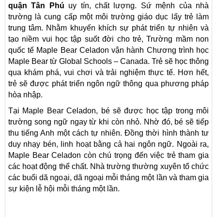
quận Tân Phú
uy tín, chất lượng. Sứ mệnh của nhà
trường là cung cấp một môi trường giáo dục lấy trẻ làm
trung tâm. Nhằm khuyến khích sự phát triển tự nhiên và
tạo niềm vui học tập suốt đời cho trẻ, Trường mầm non
quốc tế Maple Bear Celadon vận hành Chương trình học
Maple Bear từ Global Schools – Canada. Trẻ sẽ học thông
qua khám phá, vui chơi và trải nghiệm thực tế. Hơn hết,
trẻ sẽ được phát triển ngôn ngữ thông qua phương pháp
hòa nhập.
Tại Maple Bear Celadon, bé sẽ được học tập trong môi
trường song ngữ ngay từ khi còn nhỏ. Nhờ đó, bé sẽ tiếp
thu tiếng Anh một cách tự nhiên. Đồng thời hình thành tư
duy nhạy bén, linh hoạt bằng cả hai ngôn ngữ. Ngoài ra,
Maple Bear Celadon còn chú trọng đến việc trẻ tham gia
các hoạt động thể chất. Nhà trường thường xuyên tổ chức
các buổi dã ngoại, dã ngoại mỗi tháng một lần và tham gia
sự kiện lễ hội mỗi tháng một lần.