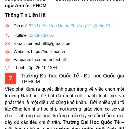
ngữ Anh ở TPHCM.
Thông Tin Liên Hệ:
Địa chỉ:
828 Đ. Sư Vạn Hạnh, Phường 12, Quận 10
Hotline:
02838632052
Email:
center.huflit@gmail.com
Website: https://huflit.edu.vn
Fanpage: fb.com/center.huflit
Thành Lập:
26-10-1994
Trường Đại học Quốc Tế - Đại học Quốc gia
7
TP.HCM
Việc phải đưa ra quyết định quan trọng về việc chọn một
trường Đại học để bắt đầu một cuộc hành trình mới và
phát triển là một điều vô cùng khó khăn. Bởi nhiều yếu tố
tác động lên như học phí, môi trường, giáo viên, cơ sở vật
chất… nhưng một ngôi trường dưới đây sẽ đảm bảo được
đầy đủ các tiêu chí ở trên.
Trường Đại Học Quốc Tế
–
một trong những ngôi
trường dạy ngôn ngữ Anh tốt