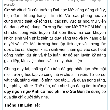
Trường đào tạo ngôn ngữ Anh xét học bạ ở TP HCM | Nguồn: Trường Đại
Học Mở
Cơ sở vật chất của trường Đại học Mở cũng đáng chú ý,
hiện đại – khang trang – tinh tế. Với các phòng học vô
cùng được thiết kế rộng rãi, các khu vực tự học, thư viện
đa dạng về nội dung. Trường Đại học Mở TP.HCM không
chỉ chú trọng việc truyền đạt kiến thức mà còn khuyến
khích sinh viên phát triển tư duy sáng tạo và kỹ năng giải
quyết vấn đề. Môi trường học tập tích cực và tương tác
được tạo ra, khuyến khích sinh viên tham gia vào các hoạt
động nhóm, dự án và thảo luận, từ đó rèn luyện kỹ năng
giao tiếp, làm việc nhóm và tư duy phản biện.
Chung quy lại, những điều trên đã góp phần tạo nên một
môi trường học tập vô cùng thú vị cho sinh viên. Từ cơ sở
vật chất, giảng viên, lộ trình học tập… và quan trọng rằng,
học phí lại rất rẻ. Thế nên, nếu như bạn đang tìm
trường
dạy ngôn ngữ Anh có học phí rẻ ở Sài Gòn
thì đừng bỏ
qua địa chỉ dưới đây nhé.
Thông Tin Liên Hệ: