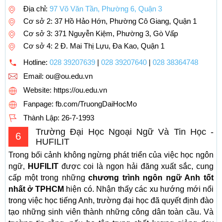
Địa chỉ:
97 Võ Văn Tần, Phường 6, Quận 3
Cơ sở 2: 37 Hồ Hảo Hớn, Phường Cô Giang, Quận 1
Cơ sở 3: 371 Nguyễn Kiệm, Phường 3, Gò Vấp
Cơ sở 4: 2 Đ. Mai Thị Lựu, Đa Kao, Quận 1
Hotline:
028 39207639
|
028 39207640
|
028 38364748
Email:
ou@ou.edu.vn
Website: https://ou.edu.vn
Fanpage: fb.com/TruongDaiHocMo
Thành Lập:
26-7-1993
Trường Đại Học Ngoại Ngữ Và Tin Học -
6
HUFILIT
Trong bối cảnh không ngừng phát triển của việc học ngôn
ngữ,
HUFILIT
được coi là ngọn hải đăng xuất sắc, cung
cấp một trong những
chương trình ngôn ngữ Anh tốt
nhất ở TPHCM
hiện có. Nhận thấy các xu hướng mới nổi
trong việc học tiếng Anh, trường đại học đã quyết định đào
tạo những sinh viên thành những công dân toàn cầu. Và