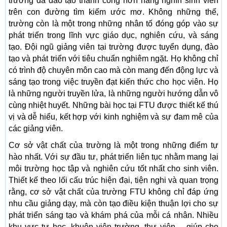
trường đã đào tạo thành công hơn hàng nghìn sinh viên
trên con đường tìm kiếm ước mơ. Không những thế,
trường còn là một trong những nhân tố đóng góp vào sự
phát triển trong lĩnh vực giáo dục, nghiên cứu, và sáng
tạo. Đội ngũ giảng viên tại trường được tuyển dụng, đào
tạo và phát triển với tiêu chuẩn nghiêm ngặt. Họ không chỉ
có trình độ chuyên môn cao mà còn mang đến động lực và
sáng tạo trong việc truyền đạt kiến thức cho học viên. Họ
là những người truyền lửa, là những người hướng dẫn vô
cùng nhiệt huyết. Những bài học tại FTU được thiết kế thú
vị và dễ hiểu, kết hợp với kinh nghiệm và sự đam mê của
các giảng viên.
Cơ sở vật chất của trường là một trong những điểm tự
hào nhất. Với sự đầu tư, phát triển liên tục nhằm mang lại
môi trường học tập và nghiên cứu tốt nhất cho sinh viên.
Thiết kế theo lối cấu trúc hiện đại, tiện nghi và quan trọng
rằng, cơ sở vật chất của trường FTU không chỉ đáp ứng
nhu cầu giảng dạy, mà còn tạo điều kiện thuận lợi cho sự
phát triển sáng tạo và khám phá của mỗi cá nhân. Nhiều
khu vực tự học, khuôn viên trường, thư viện… giúp cho