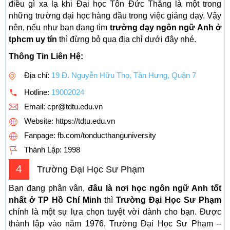
điều gì xa lạ khi Đại học Tôn Đức Thắng là một trong
những trường đại học hàng đầu trong việc giảng dạy. Vậy
nên, nếu như bạn đang tìm
trường dạy ngôn ngữ Anh ở
tphcm uy tín
thì đừng bỏ qua địa chỉ dưới đây nhé.
Thông Tin Liên Hệ:
Địa chỉ:
19 Đ. Nguyễn Hữu Thọ, Tân Hưng, Quận 7
Hotline:
19002024
Email:
cpr@tdtu.edu.vn
Website: https://tdtu.edu.vn
Fanpage: fb.com/tonducthanguniversity
Thành Lập:
1998
4
Trường Đại Học Sư Phạm
Bạn đang phân vân,
đâu là nơi học ngôn ngữ Anh tốt
nhất
ở TP Hồ Chí Minh
thì
Trường Đại Học Sư Phạm
chính là một sự lựa chọn tuyệt vời dành cho bạn. Được
thành lập vào năm 1976, Trường Đại Học Sư Phạm –