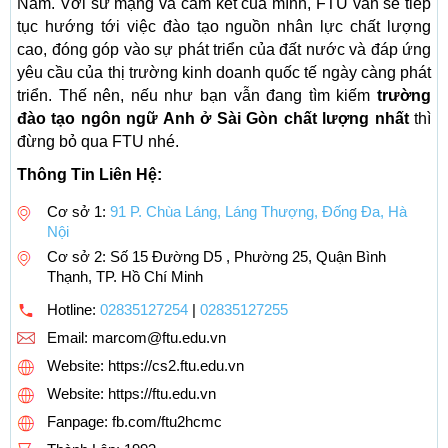
Nam. Với sứ mạng và cam kết của mình, FTU vẫn sẽ tiếp
tục hướng tới việc đào tạo nguồn nhân lực chất lượng
cao, đóng góp vào sự phát triển của đất nước và đáp ứng
yêu cầu của thị trường kinh doanh quốc tế ngày càng phát
triển. Thế nên, nếu như bạn vẫn đang tìm kiếm
trường
đào tạo ngôn ngữ Anh ở Sài Gòn chất lượng nhất
thì
đừng bỏ qua FTU nhé.
Thông Tin Liên Hệ:
Cơ sở 1:
91 P. Chùa Láng, Láng Thượng, Đống Đa, Hà
Nội
Cơ sở 2: Số 15 Đường D5 , Phường 25, Quận Bình
Thạnh, TP. Hồ Chí Minh
Hotline:
02835127254
|
02835127255
Email:
marcom@ftu.edu.vn
Website: https://cs2.ftu.edu.vn
Website: https://ftu.edu.vn
Fanpage: fb.com/ftu2hcmc