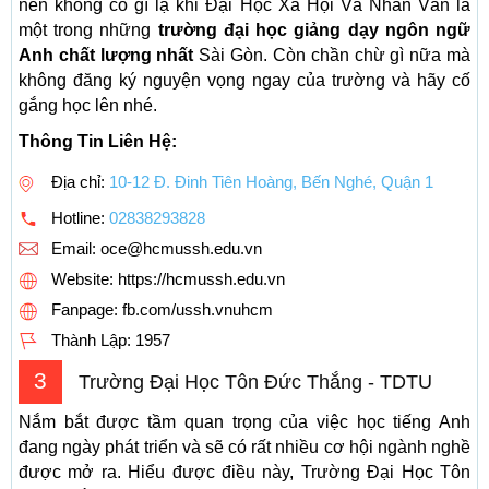
nên không có gì lạ khi Đại Học Xã Hội Và Nhân Văn là
một trong những
trường đại học giảng dạy ngôn ngữ
Anh chất lượng nhất
Sài Gòn. Còn chần chừ gì nữa mà
không đăng ký nguyện vọng ngay của trường và hãy cố
gắng học lên nhé.
Thông Tin Liên Hệ:
Địa chỉ:
10-12 Đ. Đinh Tiên Hoàng, Bến Nghé, Quận 1
Hotline:
02838293828
Email:
oce@hcmussh.edu.vn
Website: https://hcmussh.edu.vn
Fanpage: fb.com/ussh.vnuhcm
Thành Lập:
1957
3
Trường Đại Học Tôn Đức Thắng - TDTU
Nắm bắt được tầm quan trọng của việc học tiếng Anh
đang ngày phát triển và sẽ có rất nhiều cơ hội ngành nghề
được mở ra. Hiểu được điều này, Trường Đại Học Tôn