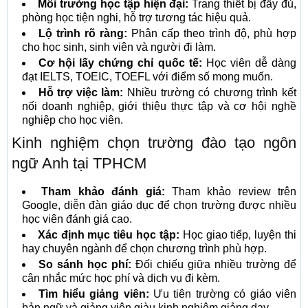
Môi trường học tập hiện đại:
Trang thiết bị đầy đủ,
phòng học tiện nghi, hỗ trợ tương tác hiệu quả.
Lộ trình rõ ràng:
Phân cấp theo trình độ, phù hợp
cho học sinh, sinh viên và người đi làm.
Cơ hội lấy chứng chỉ quốc tế:
Học viên dễ dàng
đạt IELTS, TOEIC, TOEFL với điểm số mong muốn.
Hỗ trợ việc làm:
Nhiều trường có chương trình kết
nối doanh nghiệp, giới thiệu thực tập và cơ hội nghề
nghiệp cho học viên.
Kinh nghiệm chọn trường đào tạo ngôn
ngữ Anh tại TPHCM
Tham khảo đánh giá:
Tham khảo review trên
Google, diễn đàn giáo dục để chọn trường được nhiều
học viên đánh giá cao.
Xác định mục tiêu học tập:
Học giao tiếp, luyện thi
hay chuyên ngành để chọn chương trình phù hợp.
So sánh học phí:
Đối chiếu giữa nhiều trường để
cân nhắc mức học phí và dịch vụ đi kèm.
Tìm hiểu giảng viên:
Ưu tiên trường có giáo viên
bản ngữ và giảng viên giàu kinh nghiệm giảng dạy.