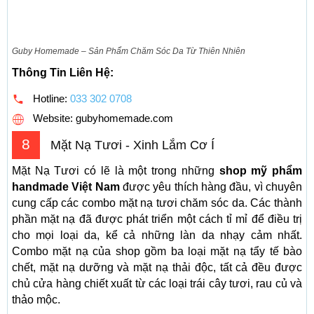
Guby Homemade – Sản Phẩm Chăm Sóc Da Từ Thiên Nhiên
Thông Tin Liên Hệ:
Hotline:
033 302 0708
Website: gubyhomemade.com
8
Mặt Nạ Tươi - Xinh Lắm Cơ Í
Mặt Nạ Tươi có lẽ là một trong những
shop
mỹ phẩm
handmade Việt Nam
được yêu thích hàng đầu, vì chuyên
cung cấp các combo mặt nạ tươi chăm sóc da. Các thành
phần mặt nạ đã được phát triển một cách tỉ mỉ để điều trị
cho mọi loại da, kể cả những làn da nhạy cảm nhất.
Combo mặt nạ của shop gồm ba loại mặt nạ tẩy tế bào
chết, mặt nạ dưỡng và mặt nạ thải độc, tất cả đều được
chủ cửa hàng chiết xuất từ các loại trái cây tươi, rau củ và
thảo mộc.