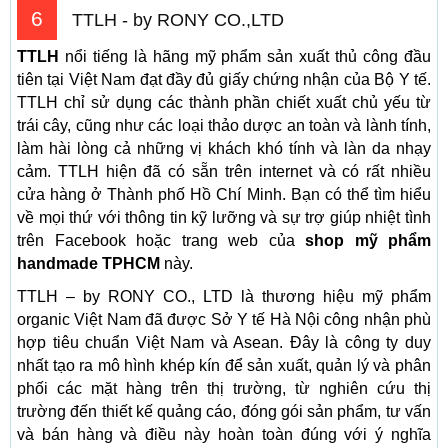
6
TTLH - by RONY CO.,LTD
TTLH
nổi tiếng là hãng mỹ phẩm sản xuất thủ công đầu
tiên tại Việt Nam đạt đầy đủ giấy chứng nhận của Bộ Y tế.
TTLH chỉ sử dụng các thành phần chiết xuất chủ yếu từ
trái cây, cũng như các loại thảo dược an toàn và lành tính,
làm hài lòng cả những vị khách khó tính và làn da nhạy
cảm. TTLH hiện đã có sẵn trên internet và có rất nhiều
cửa hàng ở Thành phố Hồ Chí Minh. Bạn có thể tìm hiểu
về mọi thứ với thông tin kỹ lưỡng và sự trợ giúp nhiệt tình
trên Facebook hoặc trang web của
shop mỹ phẩm
handmade TPHCM
này.
TTLH – by RONY CO., LTD là thương hiệu mỹ phẩm
organic Việt Nam đã được Sở Y tế Hà Nội công nhận phù
hợp tiêu chuẩn Việt Nam và Asean. Đây là công ty duy
nhất tạo ra mô hình khép kín để sản xuất, quản lý và phân
phối các mặt hàng trên thị trường, từ nghiên cứu thị
trường đến thiết kế quảng cáo, đóng gói sản phẩm, tư vấn
và bán hàng và điều này hoàn toàn đúng với ý nghĩa