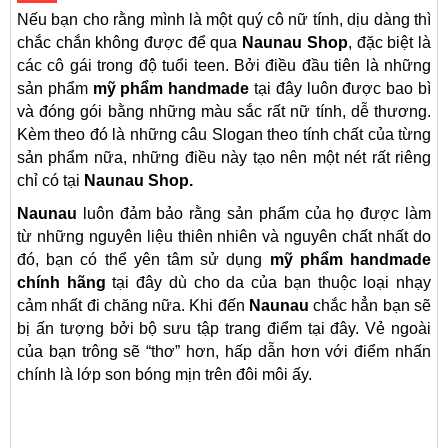
Nếu bạn cho rằng mình là một quý cô nữ tính, dịu dàng thì
chắc chắn không được để qua
Naunau Shop
, đặc biệt là
các cô gái trong độ tuổi teen. Bởi điều đầu tiên là những
sản phẩm
mỹ phẩm handmade
tại đây luôn được bao bì
và đóng gói bằng những màu sắc rất nữ tính, dễ thương.
Kèm theo đó là những câu Slogan theo tính chất của từng
sản phẩm nữa, những điều này tạo nên một nét rất riêng
chỉ có tại
Naunau Shop.
Naunau
luôn đảm bảo rằng sản phẩm của họ được làm
từ những nguyên liệu thiên nhiên và nguyên chất nhất do
đó, bạn có thể yên tâm sử dụng
mỹ phẩm handmade
chính hãng
tại đây dù cho da của bạn thuộc loại nhạy
cảm nhất đi chăng nữa. Khi đến
Naunau
chắc hẳn bạn sẽ
bị ấn tượng bởi bộ sưu tập trang điểm tại đây. Vẻ ngoài
của bạn trông sẽ “thơ” hơn, hấp dẫn hơn với điểm nhấn
chính là lớp son bóng mịn trên đôi môi ấy.