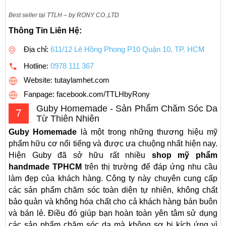
Best seller tại TTLH – by RONY CO.,LTD
Thông Tin Liên Hệ:
Địa chỉ:
611/12 Lê Hồng Phong P10 Quận 10, TP. HCM
Hotline:
0978 111 367
Website: tutaylamhet.com
Fanpage: facebook.com/TTLHbyRony
Guby Homemade - Sản Phẩm Chăm Sóc Da
7
Từ Thiên Nhiên
Guby Homemade
là một trong những thương hiệu mỹ
phẩm hữu cơ nổi tiếng và được ưa chuộng nhất hiện nay.
Hiện Guby đã sở hữu rất nhiều
shop mỹ phẩm
handmade TPHCM
trên thị trường để đáp ứng nhu cầu
làm đẹp của khách hàng. Công ty này chuyên cung cấp
các sản phẩm chăm sóc toàn diện tự nhiên, không chất
bảo quản và không hóa chất cho cả khách hàng bán buôn
và bán lẻ. Điều đó giúp bạn hoàn toàn yên tâm sử dụng
các sản phẩm chăm sóc da mà không sợ bị kích ứng vì