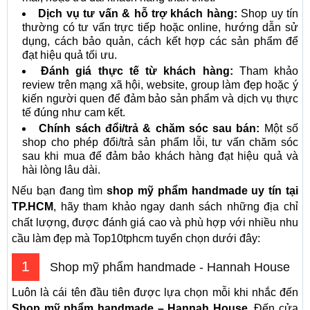
Dịch vụ tư vấn & hỗ trợ khách hàng:
Shop uy tín
thường có tư vấn trực tiếp hoặc online, hướng dẫn sử
dụng, cách bảo quản, cách kết hợp các sản phẩm để
đạt hiệu quả tối ưu.
Đánh giá thực tế từ khách hàng:
Tham khảo
review trên mạng xã hội, website, group làm đẹp hoặc ý
kiến người quen để đảm bảo sản phẩm và dịch vụ thực
tế đúng như cam kết.
Chính sách đổi/trả & chăm sóc sau bán:
Một số
shop cho phép đổi/trả sản phẩm lỗi, tư vấn chăm sóc
sau khi mua để đảm bảo khách hàng đạt hiệu quả và
hài lòng lâu dài.
Nếu bạn đang tìm
shop mỹ phẩm handmade uy tín tại
TP.HCM
, hãy tham khảo ngay danh sách những địa chỉ
chất lượng, được đánh giá cao và phù hợp với nhiều nhu
cầu làm đẹp mà Top10tphcm tuyển chọn dưới đây:
1
Shop mỹ phẩm handmade - Hannah House
Luôn là cái tên đầu tiên được lựa chọn mỗi khi nhắc đến
Shop mỹ phẩm handmade
– Hannah House.
Đến cửa