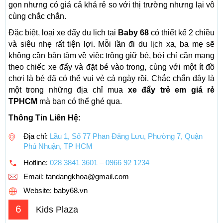
gọn nhưng có giá cả khá rẻ so với thị trường nhưng lại vô
cùng chắc chắn.
Đặc biệt, loại xe đẩy du lịch tại
Baby 68
có thiết kế 2 chiều
và siêu nhẹ rất tiện lợi. Mỗi lần đi du lịch xa, ba mẹ sẽ
không cần bận tâm về việc trông giữ bé, bởi chỉ cần mang
theo chiếc xe đẩy và đặt bé vào trong, cùng với một ít đồ
chơi là bé đã có thể vui vẻ cả ngày rồi. Chắc chắn đây là
một trong những địa chỉ mua
xe đẩy
trẻ em giá rẻ
TPHCM
mà bạn có thể ghé qua.
Thông Tin Liên Hệ:
Địa chỉ:
Lầu 1, Số 77 Phan Đăng Lưu, Phường 7, Quận
Phú Nhuận, TP HCM
Hotline:
028 3841 3601
–
0966 92 1234
Email:
tandangkhoa@gmail.com
Website: baby68.vn
6
Kids Plaza