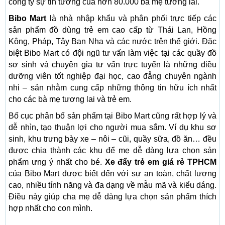
công ty sự tin tưởng của hơn 80.000 bà mẹ tương lai.
Bibo Mart
là nhà nhập khẩu và phân phối trực tiếp các
sản phẩm đồ dùng trẻ em cao cấp từ Thái Lan, Hồng
Kông, Pháp, Tây Ban Nha và các nước trên thế giới. Đặc
biệt Bibo Mart có đội ngũ tư vấn làm việc tại các quầy đồ
sơ sinh và chuyên gia tư vấn trực tuyến là những điều
dưỡng viên tốt nghiệp đại học, cao đẳng chuyên ngành
nhi – sản nhằm cung cấp những thông tin hữu ích nhất
cho các bà mẹ tương lai và trẻ em.
Bố cục phân bố sản phẩm tại Bibo Mart cũng rất hợp lý và
dễ nhìn, tạo thuận lợi cho người mua sắm. Ví dụ khu sơ
sinh, khu trưng bày xe – nôi – cũi, quầy sữa, đồ ăn… đều
được chia thành các khu để mẹ dễ dàng lựa chọn sản
phẩm ưng ý nhất cho bé.
Xe đẩy trẻ em giá rẻ TPHCM
của Bibo Mart được biết đến với sự an toàn, chất lượng
cao, nhiều tính năng và đa dạng về mẫu mã và kiểu dáng.
Điều này giúp cha mẹ dễ dàng lựa chọn sản phẩm thích
hợp nhất cho con mình.