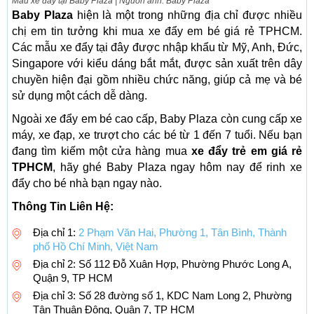
Mẫu xe đẩy tại Baby Plaza | Nguồn ảnh: Baby Plaza
Baby Plaza
hiện là một trong những địa chỉ được nhiều
chị em tin tưởng khi mua xe đẩy em bé giá rẻ TPHCM.
Các mẫu xe đẩy tại đây được nhập khẩu từ Mỹ, Anh, Đức,
Singapore với kiểu dáng bắt mắt, được sản xuất trên dây
chuyền hiện đại gồm nhiều chức năng, giúp cả mẹ và bé
sử dụng một cách dễ dàng.
Ngoài xe đẩy em bé cao cấp, Baby Plaza còn cung cấp xe
máy, xe đạp, xe trượt cho các bé từ 1 đến 7 tuổi. Nếu bạn
đang tìm kiếm một cửa hàng mua
xe đẩy trẻ em giá rẻ
TPHCM
, hãy ghé Baby Plaza ngay hôm nay để rinh xe
đẩy cho bé nhà bạn ngay nào.
Thông Tin Liên Hệ:
Địa chỉ 1:
2 Phạm Văn Hai, Phường 1, Tân Bình, Thành
phố Hồ Chí Minh, Việt Nam
Địa chỉ 2: Số 112 Đỗ Xuân Hợp, Phường Phước Long A,
Quận 9, TP HCM
Địa chỉ 3: Số 28 đường số 1, KDC Nam Long 2, Phường
Tân Thuận Đông, Quận 7, TP HCM