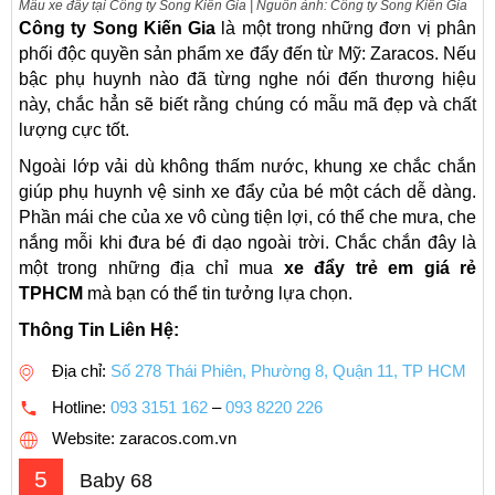
Mẫu xe đẩy tại Công ty Song Kiến Gia | Nguồn ảnh: Công ty Song Kiến Gia
Công ty Song Kiến Gia
là một trong những đơn vị phân
phối độc quyền sản phẩm xe đẩy đến từ Mỹ: Zaracos. Nếu
bậc phụ huynh nào đã từng nghe nói đến thương hiệu
này, chắc hẳn sẽ biết rằng chúng có mẫu mã đẹp và chất
lượng cực tốt.
Ngoài lớp vải dù không thấm nước, khung xe chắc chắn
giúp phụ huynh vệ sinh xe đẩy của bé một cách dễ dàng.
Phần mái che của xe vô cùng tiện lợi, có thể che mưa, che
nắng mỗi khi đưa bé đi dạo ngoài trời. Chắc chắn đây là
một trong những địa chỉ mua
xe đẩy trẻ em giá rẻ
TPHCM
mà bạn có thể tin tưởng lựa chọn.
Thông Tin Liên Hệ:
Địa chỉ:
Số 278 Thái Phiên, Phường 8, Quận 11, TP HCM
Hotline:
093 3151 162
–
093 8220 226
Website: zaracos.com.vn
5
Baby 68