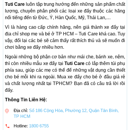
Tuti Care
luôn tập trung hướng đến những sản phẩm chất
lượng, chuyên phân phối các loại xe đẩy thuộc các hãng
nổi tiếng đến từ Đức, Ý, Hàn Quốc, Mỹ, Thái Lan,…
Vì là hàng cao cấp chính hãng, nên giá thành xe đẩy tại
địa chỉ shop mẹ và bé ở TP HCM – Tuti Care khá cao. Tuy
vậy, đổi lại các bé sẽ cảm thấy rất thích thú và sẽ muốn đi
chơi bằng xe đẩy nhiều hơn.
Ngoài những bộ phận cơ bản như mái che, bánh xe, nệm,
thì còn nhiều mẫu xe đẩy tại
Tuti Care
có lắp thêm túi phụ
phía sau, giúp các mẹ có thể để những vật dụng cần thiết
cho bé mỗi khi ra ngoài. Mua xe đẩy cho bé ở đâu giá rẻ
và chất lượng nhất tại TPHCM? Bạn đã có câu trả lời rồi
đấy.
Thông Tin Liên Hệ:
Địa chỉ:
Số 186 Cộng Hòa, Phường 12, Quận Tân Bình,
TP HCM
Hotline:
1800 6755