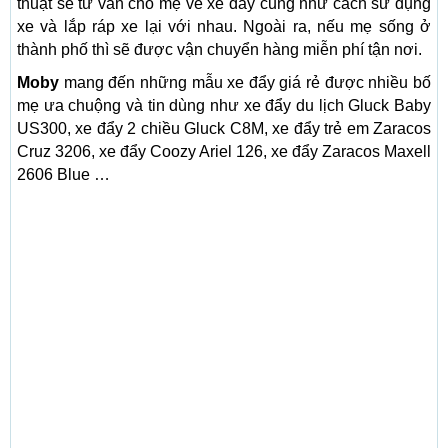
thuật sẽ tư vấn cho mẹ về xe đẩy cũng như cách sử dụng
xe và lắp ráp xe lại với nhau. Ngoài ra, nếu mẹ sống ở
thành phố thì sẽ được vận chuyển hàng miễn phí tận nơi.
Moby
mang đến những mẫu xe đẩy giá rẻ được nhiều bố
mẹ ưa chuộng và tin dùng như xe đẩy du lịch Gluck Baby
US300, xe đẩy 2 chiều Gluck C8M, xe đẩy trẻ em Zaracos
Cruz 3206, xe đẩy Coozy Ariel 126, xe đẩy Zaracos Maxell
2606 Blue …