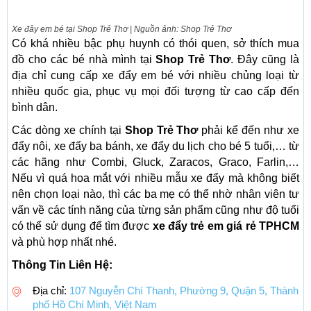
Xe đây em bé tại Shop Trẻ Thơ | Nguồn ảnh: Shop Trẻ Thơ
Có khá nhiều bậc phụ huynh có thói quen, sở thích mua
đồ cho các bé nhà mình tại
Shop Trẻ Thơ
. Đây cũng là
địa chỉ cung cấp xe đẩy em bé với nhiều chủng loại từ
nhiều quốc gia, phục vụ mọi đối tượng từ cao cấp đến
bình dân.
Các dòng xe chính tại
Shop Trẻ Thơ
phải kể đến như xe
đẩy nôi, xe đẩy ba bánh, xe đẩy du lịch cho bé 5 tuổi,… từ
các hãng như Combi, Gluck, Zaracos, Graco, Farlin,…
Nếu vì quá hoa mắt với nhiều mẫu xe đẩy mà không biết
nên chọn loại nào, thì các ba mẹ có thể nhờ nhân viên tư
vấn về các tính năng của từng sản phẩm cũng như độ tuổi
có thể sử dụng để tìm được
xe đẩy trẻ em giá rẻ TPHCM
và phù hợp nhất nhé.
Thông Tin Liên Hệ:
Địa chỉ:
107 Nguyễn Chí Thanh, Phường 9, Quận 5, Thành
phố Hồ Chí Minh, Việt Nam