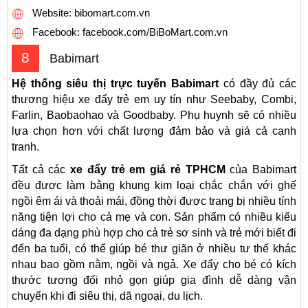
Website: bibomart.com.vn
Facebook: facebook.com/BiBoMart.com.vn
8
Babimart
Hệ thống siêu thị trực tuyến Babimart
có đầy đủ các
thương hiệu xe đẩy trẻ em uy tín như Seebaby, Combi,
Farlin, Baobaohao và Goodbaby. Phụ huynh sẽ có nhiều
lựa chọn hơn với chất lượng đảm bảo và giá cả cạnh
tranh.
Tất cả các
xe đẩy trẻ em giá rẻ TPHCM
của Babimart
đều được làm bằng khung kim loại chắc chắn với ghế
ngồi êm ái và thoải mái, đồng thời được trang bị nhiều tính
năng tiện lợi cho cả mẹ và con. Sản phẩm có nhiều kiểu
dáng đa dạng phù hợp cho cả trẻ sơ sinh và trẻ mới biết đi
đến ba tuổi, có thể giúp bé thư giãn ở nhiều tư thế khác
nhau bao gồm nằm, ngồi và ngả. Xe đẩy cho bé có kích
thước tương đối nhỏ gọn giúp gia đình dễ dàng vận
chuyển khi đi siêu thị, dã ngoại, du lịch.