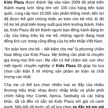
Kids Plaza
được thành lập vào năm 2009 đã phát triển
thành mạng lưới rộng lớn với 100 cửa hàng trên toàn
quốc, cung cấp hơn 10.000 sản phẩm thông minh, tiện lợi
đã được thế giới chứng nhận an toàn cho trẻ nhỏ, từ đó
hỗ trợ trẻ phát triển trong suốt quá trình trưởng thành. Hiện
tại, Kids Plaza đã trở thành người bạn đồng hành đáng tin
cậy của hàng triệu bà mẹ trẻ, những người đang hoạt
động tích cực trong cộng đồng của họ trên khắp Việt Nam.
“An toàn hơn cho bé – tiết kiệm cho mẹ” là phương châm
hoạt động của Kids Plaza. Mẹ không cần phải là chuyên
gia trong mọi lĩnh vực; Mẹ vẫn có thể chăm sóc con như
một người chuyên nghiệp vì
Kids Plaza
đã giúp họ lựa
chọn cẩn thận tỉ mỉ những sản phẩm an toàn và chất
lượng cao nhất.
Cha mẹ có thể lựa chọn nhiều loại xe đẩy của nhiều
thương hiệu khác nhau được nhập khẩu và phân phối
chính hãng như Combi, Aprica, Seebaby và các hãng
khác, tất cả đều có sẵn tại Kids Plaza với giá cả cạnh
tranh. Nếu bối rối trước vô số lựa chọn
xe đẩy trẻ em giá