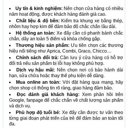
Uy tín & kinh nghiệm:
Nên chọn cửa hàng có nhiều
năm hoạt động, được khách hàng đánh giá cao.
Chất liệu & độ bền:
Kiểm tra khung xe bằng thép,
nhôm hay hợp kim để đảm bảo độ chắc chắn lâu dài.
Hệ thống an toàn:
Xe đẩy cần có phanh bánh chắc
chắn, dây an toàn 5 điểm và khóa chống gập.
Thương hiệu sản phẩm:
Ưu tiên chọn các thương
hiệu nổi tiếng như Aprica, Combi, Graco, Chicco…
Chính sách đổi trả:
Cần lưu ý cửa hàng có hỗ trợ
đổi trả nếu sản phẩm bị lỗi hay không phù hợp.
Dịch vụ hậu mãi:
Nên chọn nơi có bảo hành dài
hạn, sửa chữa hoặc thay thế phụ kiện dễ dàng.
Mua online an toàn:
Với đặt hàng qua mạng, hãy
chọn shop có thông tin rõ ràng, giao hàng đảm bảo.
Đọc đánh giá khách hàng:
Xem phản hồi trên
Google, fanpage để chắc chắn về chất lượng sản phẩm
và dịch vụ.
Phù hợp độ tuổi bé:
Xe đẩy cần được tư vấn theo
từng giai đoạn phát triển của trẻ để đảm bảo an toàn tối
đa.