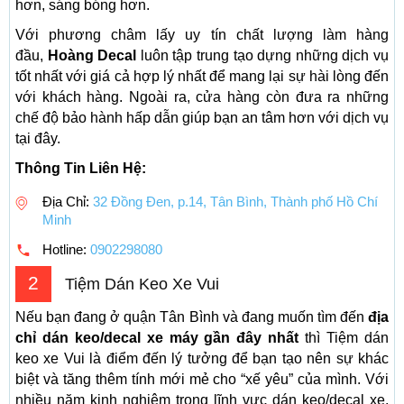
hơn, sáng bóng hơn.
Với phương châm lấy uy tín chất lượng làm hàng
đầu,
Hoàng Decal
luôn tập trung tạo dựng những dịch vụ
tốt nhất với giá cả hợp lý nhất để mang lại sự hài lòng đến
với khách hàng. Ngoài ra, cửa hàng còn đưa ra những
chế độ bảo hành hấp dẫn giúp bạn an tâm hơn với dịch vụ
tại đây.
Thông Tin Liên Hệ:
Địa Chỉ:
32 Đồng Đen, p.14, Tân Bình, Thành phố Hồ Chí
Minh
Hotline:
0902298080
2
Tiệm Dán Keo Xe Vui
Nếu bạn đang ở quận Tân Bình và đang muốn tìm đến
địa
chỉ dán keo/decal xe máy gần đây nhất
thì Tiệm dán
keo xe Vui là điểm đến lý tưởng để bạn tạo nên sự khác
biệt và tăng thêm tính mới mẻ cho “xế yêu” của mình. Với
nhiều năm kinh nghiệm trong lĩnh vực dán keo/decal xe,