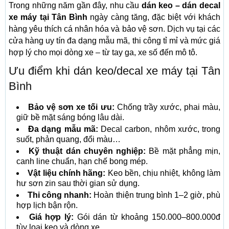
Trong những năm gần đây, nhu cầu
dán keo – dán decal
xe máy tại Tân Bình
ngày càng tăng, đặc biệt với khách
hàng yêu thích cá nhân hóa và bảo vệ sơn. Dịch vụ tại các
cửa hàng uy tín đa dạng mẫu mã, thi công tỉ mỉ và mức giá
hợp lý cho mọi dòng xe – từ tay ga, xe số đến mô tô.
Ưu điểm khi dán keo/decal xe máy tại Tân
Bình
Bảo vệ sơn xe tối ưu:
Chống trầy xước, phai màu,
giữ bề mặt sáng bóng lâu dài.
Đa dạng mẫu mã:
Decal carbon, nhôm xước, trong
suốt, phản quang, đổi màu…
Kỹ thuật dán chuyên nghiệp:
Bề mặt phẳng mịn,
canh line chuẩn, hạn chế bong mép.
Vật liệu chính hãng:
Keo bền, chịu nhiệt, không làm
hư sơn zin sau thời gian sử dụng.
Thi công nhanh:
Hoàn thiện trung bình 1–2 giờ, phù
hợp lịch bận rộn.
Giá hợp lý:
Gói dán từ khoảng 150.000–800.000đ
tùy loại keo và dòng xe.