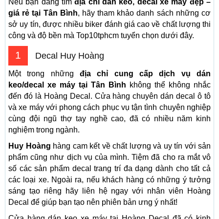
Nếu bạn đang tìm
địa chỉ dán keo, decal xe máy đẹp –
giá rẻ tại Tân Bình
, hãy tham khảo danh sách những cơ
sở uy tín, được nhiều biker đánh giá cao về chất lượng thi
công và độ bền mà Top10tphcm tuyển chọn dưới đây.
1
Decal Huy Hoàng
Một trong những
địa chỉ cung cấp dịch vụ dán
keo/decal xe máy tại Tân Bình
không thể không nhắc
đến đó là Hoàng Decal. Cửa hàng chuyên dán decal ô tô
và xe máy với phong cách phục vụ tận tình chuyên nghiệp
cùng đội ngũ thợ tay nghề cao, đã có nhiều năm kinh
nghiệm trong ngành.
Huy Hoàng
hàng cam kết về chất lượng và uy tín với sản
phẩm cũng như dịch vụ của mình. Tiệm đã cho ra mắt vô
số các sản phẩm decal trang trí đa dạng dành cho tất cả
các loại xe. Ngoài ra, nếu khách hàng có những ý tưởng
sáng tạo riêng hãy liên hệ ngay với nhân viên Hoàng
Decal để giúp bạn tạo nên phiên bản ưng ý nhất!
Cửa hàng dán keo xe máy tại Hoàng Decal đã có kinh