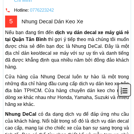
Chí Minh
Hotline:
0776223242
5
Nhung Decal Dán Keo Xe
Nếu bạn đang tìm đến
dịch vụ dán decal xe máy giá rẻ
tại Quận Tân Bình
thì gợi ý tiếp theo mà chúng tôi muốn
được chia sẻ đến bạn đọc là Nhung DeCal. Đây là một
địa chỉ dán keo/decal xe máy với sự uy tín và danh tiếng
đã được khẳng định qua nhiều năm bởi đông đảo khách
hàng.
Cửa hàng của Nhung Decal luôn tự hào là một trong
những địa chỉ hàng đầu cung cấp dịch vụ dán keo xe trên
địa bàn TPHCM. Cửa hàng chuyên dán keo cho nhiều
dòng xe khác nhau như Honda, Yamaha, Suzuki và nhiều
hãng xe khác.
Nhung DeCal
có đa dạng dịch vụ để đáp ứng nhu cầu
của khách hàng. Nổi bật trong số đó là dịch vụ dán decal
cao cấp, mang lại cho chiếc xe của bạn sự sang trọng và