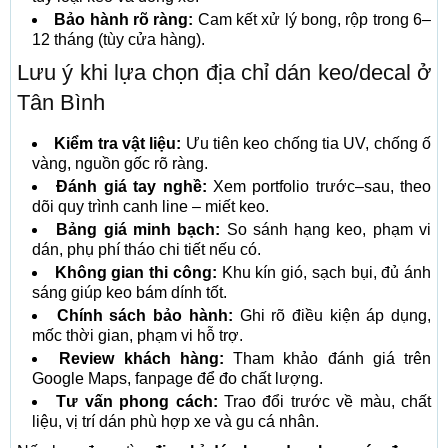
Bảo hành rõ ràng:
Cam kết xử lý bong, rộp trong 6–
12 tháng (tùy cửa hàng).
Lưu ý khi lựa chọn địa chỉ dán keo/decal ở
Tân Bình
Kiểm tra vật liệu:
Ưu tiên keo chống tia UV, chống ố
vàng, nguồn gốc rõ ràng.
Đánh giá tay nghề:
Xem portfolio trước–sau, theo
dõi quy trình canh line – miết keo.
Bảng giá minh bạch:
So sánh hạng keo, phạm vi
dán, phụ phí tháo chi tiết nếu có.
Không gian thi công:
Khu kín gió, sạch bụi, đủ ánh
sáng giúp keo bám dính tốt.
Chính sách bảo hành:
Ghi rõ điều kiện áp dụng,
mốc thời gian, phạm vi hỗ trợ.
Review khách hàng:
Tham khảo đánh giá trên
Google Maps, fanpage để đo chất lượng.
Tư vấn phong cách:
Trao đổi trước về màu, chất
liệu, vị trí dán phù hợp xe và gu cá nhân.