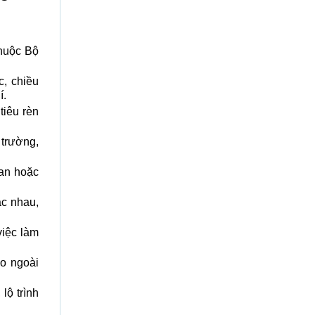
thuộc Bộ
c, chiều
í.
tiêu rèn
 trường,
uan hoặc
ác nhau,
việc làm
o ngoài
lộ trình