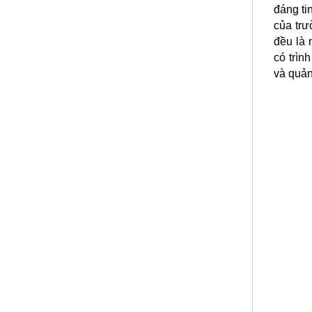
đáng ti
của trư
đều là
có trìn
và quản