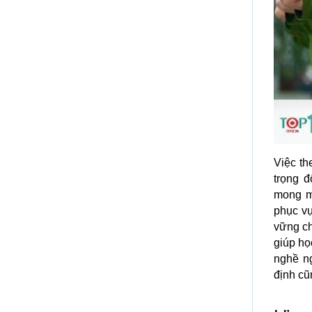
Việc th
trọng đ
mong mu
phục vụ
vững ch
giúp họ
nghề n
định cũ