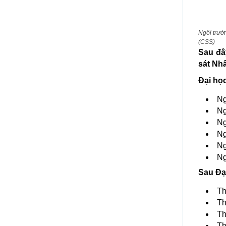
Ngôi trườ
(CSS)
Sau đâ
sát Nh
Đại họ
Ng
Ng
Ng
Ng
Ng
Ng
Sau Đạ
Th
Th
Th
Th