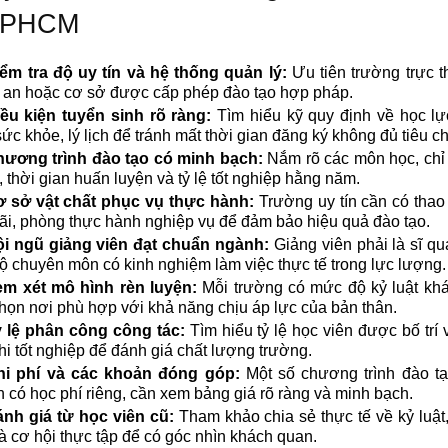
 TPHCM
ểm tra độ uy tín và hệ thống quản lý:
Ưu tiên trường trực 
an hoặc cơ sở được cấp phép đào tạo hợp pháp.
ều kiện tuyển sinh rõ ràng:
Tìm hiểu kỹ quy định về học lự
sức khỏe, lý lịch để tránh mất thời gian đăng ký không đủ tiêu ch
ương trình đào tạo có minh bạch:
Nắm rõ các môn học, chỉ 
, thời gian huấn luyện và tỷ lệ tốt nghiệp hằng năm.
 sở vật chất phục vụ thực hành:
Trường uy tín cần có thao
ãi, phòng thực hành nghiệp vụ để đảm bảo hiệu quả đào tạo.
i ngũ giảng viên đạt chuẩn ngành:
Giảng viên phải là sĩ q
ộ chuyên môn có kinh nghiệm làm việc thực tế trong lực lượng.
m xét mô hình rèn luyện:
Mỗi trường có mức độ kỷ luật kh
họn nơi phù hợp với khả năng chịu áp lực của bản thân.
 lệ phân công công tác:
Tìm hiểu tỷ lệ học viên được bố trí 
hi tốt nghiệp để đánh giá chất lượng trường.
hi phí và các khoản đóng góp:
Một số chương trình đào tạ
 có học phí riêng, cần xem bảng giá rõ ràng và minh bạch.
nh giá từ học viên cũ:
Tham khảo chia sẻ thực tế về kỷ luật, 
à cơ hội thực tập để có góc nhìn khách quan.