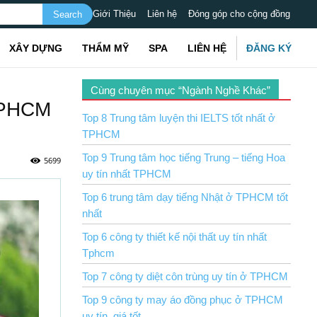
Giới Thiệu
Liên hệ
Đóng góp cho cộng đồng
XÂY DỰNG
THẨM MỸ
SPA
LIÊN HỆ
ĐĂNG KÝ
Cùng chuyên mục “Ngành Nghề Khác”
TPHCM
Top 8 Trung tâm luyện thi IELTS tốt nhất ở
TPHCM
Top 9 Trung tâm học tiếng Trung – tiếng Hoa
5699
uy tín nhất TPHCM
Top 6 trung tâm dạy tiếng Nhật ở TPHCM tốt
nhất
Top 6 công ty thiết kế nội thất uy tín nhất
Tphcm
Top 7 công ty diệt côn trùng uy tín ở TPHCM
Top 9 công ty may áo đồng phục ở TPHCM
uy tín, giá tốt