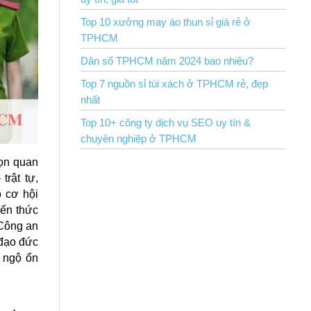
Top 10 xưởng may áo thun sỉ giá rẻ ở
TPHCM
Dân số TPHCM năm 2024 bao nhiêu?
Top 7 nguồn sỉ túi xách ở TPHCM rẻ, đẹp
nhất
Top 10+ công ty dịch vụ SEO uy tín &
chuyên nghiệp ở TPHCM
ọn quan
trật tự,
ó cơ hội
iến thức
 Công an
 đạo đức
 ngộ ổn