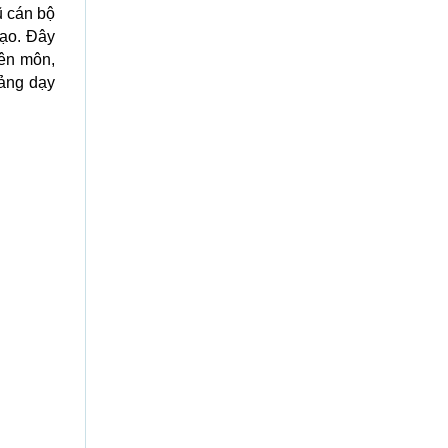
ũ cán bộ
tạo. Đây
ên môn,
iảng dạy