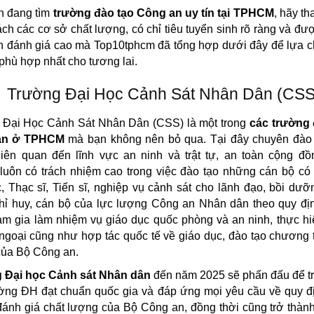
n đang tìm
trường đào tạo Công an uy tín tại TPHCM
, hãy t
ch các cơ sở chất lượng, có chỉ tiêu tuyển sinh rõ ràng và đư
n đánh giá cao mà Top10tphcm đã tổng hợp dưới đây để lựa 
hù hợp nhất cho tương lai.
Trường Đại Học Cảnh Sát Nhân Dân (CSS
 Đại Học Cảnh Sát Nhân Dân (CSS) là một trong
các trường 
an ở TPHCM
mà bạn không nên bỏ qua. Tại đây chuyên đào 
liên quan đến lĩnh vực an ninh và trật tự, an toàn cộng đồ
luôn có trách nhiệm cao trong việc đào tạo những cán bộ có 
, Thạc sĩ, Tiến sĩ, nghiệp vụ cảnh sát cho lãnh đạo, bồi dư
hỉ huy, cán bộ của lực lượng Công an Nhân dân theo quy đị
am gia làm nhiệm vụ giáo dục quốc phòng và an ninh, thực h
 ngoại cũng như hợp tác quốc tế về giáo dục, đào tạo chương t
của Bộ Công an.
 Đại học Cảnh sát Nhân dân
đến năm 2025 sẽ phấn đấu để t
ờng ĐH đạt chuẩn quốc gia và đáp ứng mọi yêu cầu về quy đị
ánh giá chất lượng của Bộ Công an, đồng thời cũng trở thành