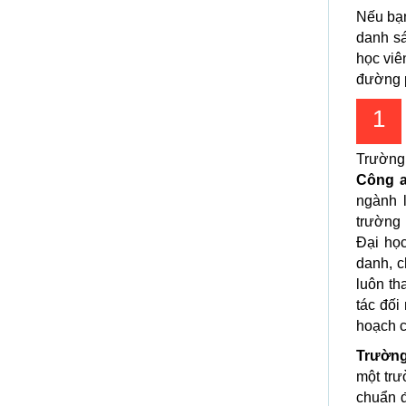
Nếu bạ
danh sá
học viê
đường p
1
Trường
Công 
ngành 
trường 
Đại học
danh, c
luôn th
tác đối
hoạch 
Trường
một trư
chuẩn đ