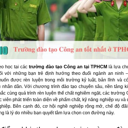
eo học tại các
trường đào tạo Công an tại TPHCM
là lựa ch
ối với những bạn trẻ định hướng theo đuổi ngành an ninh – 
ốn được rèn luyện trong môi trường kỷ luật, bản lĩnh và c
 nhân dân. Với chương trình đào tạo chuyên sâu, nền tảng k
ắc cùng quá trình rèn luyện thể chất nghiêm ngặt, các trường
c viên phát triển toàn diện về phẩm chất, kỹ năng nghiệp vụ và
ghiệp. Bên cạnh đó, cơ hội nghề nghiệp rộng mở, chế độ đãi
ng là lý do nhiều bạn quyết tâm lựa chọn con đường này.