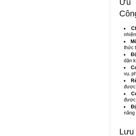
Ưu 
Côn
C
nhiệm
Mô
thức 
Độ
dặn k
Cơ
vụ, p
Rè
được 
C
được 
Đị
nâng 
Lưu 