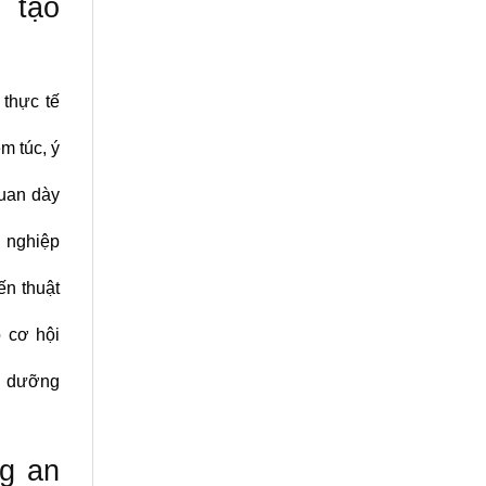
 tạo
thực tế
m túc, ý
quan dày
g nghiệp
ến thuật
ó cơ hội
ồi dưỡng
ng an