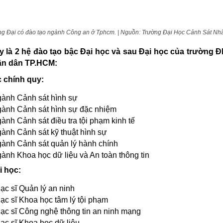
ng Đại có đào tạo ngành Công an ở Tphcm. | Nguồn: Trường Đại Học Cảnh Sát N
y là 2 hệ đào tạo bậc Đại học và sau Đại học của trường 
ân dân TP.HCM:
c chính quy:
ành Cảnh sát hình sự
ành Cảnh sát hình sự đặc nhiệm
ành Cảnh sát điều tra tội phạm kinh tế
ành Cảnh sát kỹ thuật hình sự
ành Cảnh sát quản lý hành chính
ành Khoa học dữ liệu và An toàn thông tin
i học:
ạc sĩ Quản lý an ninh
ạc sĩ Khoa học tâm lý tội phạm
ạc sĩ Công nghệ thông tin an ninh mạng
ạc sĩ Khoa học dữ liệu