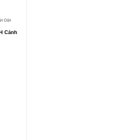
hân Dân
ĐH Cảnh