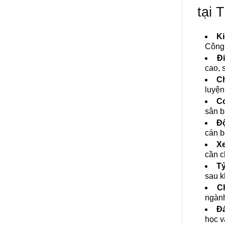
tại
Ki
Công 
Đi
cao, 
Ch
luyện
Cơ
sân b
Độ
cán b
Xe
cần c
Tỷ
sau k
C
ngành
Đá
học v