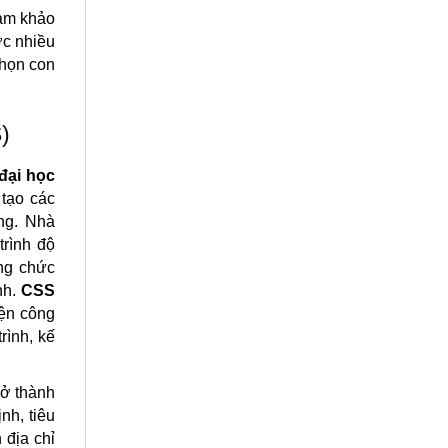
ham khảo
ợc nhiều
chọn con
)
đại học
tạo các
ng. Nhà
trình độ
ỡng chức
nh.
CSS
iện công
rình, kế
rở thành
nh, tiêu
 địa chỉ