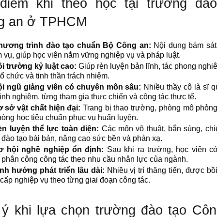
điểm khi theo học tại trường đào
g an ở TPHCM
hương trình đào tạo chuẩn Bộ Công an:
Nội dung bám sát 
 vụ, giúp học viên nắm vững nghiệp vụ và pháp luật.
i trường kỷ luật cao:
Giúp rèn luyện bản lĩnh, tác phong nghiê
tổ chức và tinh thần trách nhiệm.
i ngũ giảng viên có chuyên môn sâu:
Nhiều thầy cô là sĩ 
inh nghiệm, từng tham gia thực chiến và công tác thực tế.
 sở vật chất hiện đại:
Trang bị thao trường, phòng mô phỏn
hòng học tiêu chuẩn phục vụ huấn luyện.
n luyện thể lực toàn diện:
Các môn võ thuật, bắn súng, chi
đào tạo bài bản, nâng cao sức bền và phản xạ.
ơ hội nghề nghiệp ổn định:
Sau khi ra trường, học viên c
phân công công tác theo nhu cầu nhân lực của ngành.
nh hướng phát triển lâu dài:
Nhiều vị trí thăng tiến, được b
cấp nghiệp vụ theo từng giai đoạn công tác.
ý khi lựa chọn trường đào tạo Cô