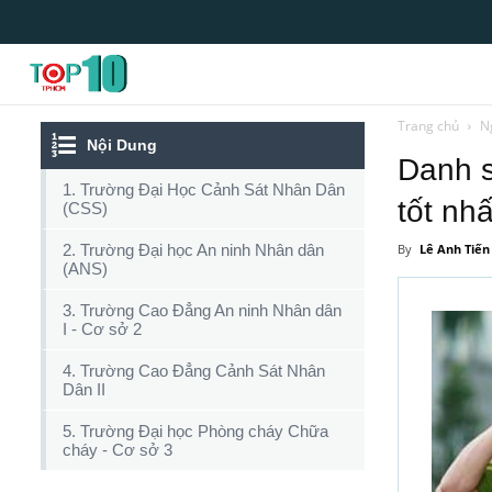
Top10tphcm
Trang chủ
N
Nội Dung
Danh 
1. Trường Đại Học Cảnh Sát Nhân Dân
tốt nhấ
(CSS)
2. Trường Đại học An ninh Nhân dân
By
Lê Anh Tiến
(ANS)
3. Trường Cao Đẳng An ninh Nhân dân
I - Cơ sở 2
4. Trường Cao Đẳng Cảnh Sát Nhân
Dân II
5. Trường Đại học Phòng cháy Chữa
cháy - Cơ sở 3