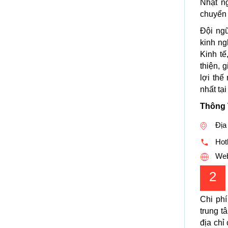
Nhật n
chuyển 
Đội ngũ
kinh n
Kinh tế
thiện, 
lợi thế
nhất tạ
Thông 
Địa
Hotl
Web
2
Chi phí
trung 
địa chỉ