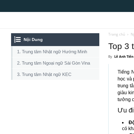
Top10tphcm
Trang chủ
N
Nội Dung
Top 3 
1. Trung tâm Nhật ngữ Hướng Minh
By
Lê Anh Tiến
2. Trung tâm Ngoại ngữ Sài Gòn Vina
Tiếng 
3. Trung tâm Nhật ngữ KEC
học và 
trung t
giàu ki
tưởng c
Ưu đi
Độ
có kh