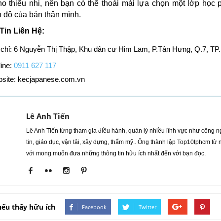
o thiếu nhi, nên bạn có thể thoải mái lựa chọn một lớp học
nh độ của bản thân mình.
Tin Liên Hệ:
 chỉ: 6 Nguyễn Thị Thập, Khu dân cư Him Lam, P.Tân Hưng, Q.7, T
ine:
0911 627 117
site: kecjapanese.com.vn
Lê Anh Tiến
Lê Anh Tiến từng tham gia điều hành, quản lý nhiều lĩnh vực như công 
tin, giáo dục, vận tải, xây dựng, thẩm mỹ.. Ông thành lập Top10tphcm từ
với mong muốn đưa những thông tin hữu ích nhất đến với bạn đọc.
nếu thấy hữu ích
Facebook
Twitter