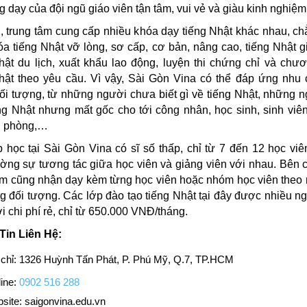
g dạy của đội ngũ giáo viên tận tâm, vui vẻ và giàu kinh nghiệm
i, trung tâm cung cấp nhiều khóa dạy tiếng Nhật khác nhau, c
a tiếng Nhật vỡ lòng, sơ cấp, cơ bản, nâng cao, tiếng Nhật gi
hật du lịch, xuất khẩu lao động, luyện thi chứng chỉ và chươ
hật theo yêu cầu. Vì vậy, Sài Gòn Vina có thể đáp ứng nhu
ối tượng, từ những người chưa biết gì về tiếng Nhật, những 
ng Nhật nhưng mất gốc cho tới công nhân, học sinh, sinh viê
n phòng,…
 học tại Sài Gòn Vina có sĩ số thấp, chỉ từ 7 đến 12 học vi
ờng sự tương tác giữa học viên và giảng viên với nhau. Bên 
âm cũng nhận dạy kèm từng học viên hoặc nhóm học viên theo
g đối tượng. Các lớp đào tạo tiếng Nhật tại đây được nhiều n
i chi phí rẻ, chỉ từ 650.000 VNĐ/tháng.
Tin Liên Hệ:
 chỉ: 1326 Huỳnh Tấn Phát, P. Phú Mỹ, Q.7, TP.HCM
ine:
0902 516 288
site: saigonvina.edu.vn