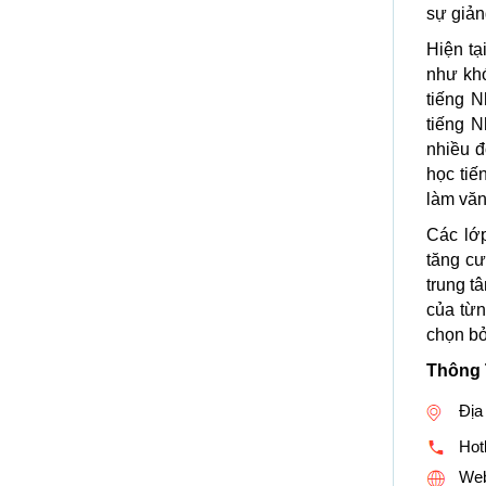
sự giản
Hiện tạ
như khó
tiếng N
tiếng N
nhiều đ
học tiế
làm vă
Các lớp
tăng cư
trung t
của từn
chọn bở
Thông 
Địa
Hotl
Web