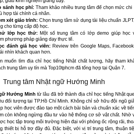
p, giàu kinh nghiệm giảng dạy.
 sánh học phí:
Tham khảo nhiều trung tâm để chọn mức chi 
hù hợp tài chính cá nhân.
m xét giáo trình:
Chọn trung tâm sử dụng tài liệu chuẩn JLPT, 
ng cho từng cấp độ học.
hử lớp học thử:
Một số trung tâm có lớp demo giúp học vi
m phương pháp giảng dạy thực tế.
ọc đánh giá học viên:
Review trên Google Maps, Facebook
ái nhìn khách quan hơn.
n muốn tìm địa chỉ học tiếng Nhật chất lượng, hãy tham kh
ch trung tâm uy tín mà Top10tphcm đã tổng hợp tại Quận 7.
Trung tâm Nhật ngữ Hướng Minh
gữ Hướng Minh
từ lâu đã trở thành địa chỉ học tiếng Nhật qu
ều đối tượng tại TP.Hồ Chí Minh. Không chỉ sở hữu đội ngũ gi
iúp học viên được đào tạo một cách bài bản và chuẩn xác về tiế
âm còn không ngừng đầu tư vào hệ thống cơ sở vật chất. Nhờ 
ợc học tập trong môi trường hiện đại với phòng ốc rộng rãi, th
g thiết bị hỗ trợ đầy đủ. Đặc biệt, với vị trí trung tâm, thuận tiệ