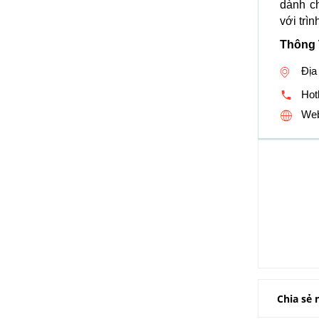
dành ch
với trì
Thông 
Địa
Hotl
Web
Chia sẻ 