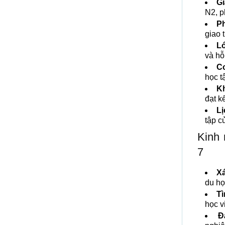
Gi
N2, p
P
giao 
Lớ
và hỗ
Cơ
học t
Kh
đạt k
Lị
tập c
Kinh 
7
Xá
du họ
Tì
học v
Đ