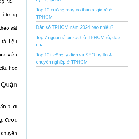
độ N5 –
Top 10 xưởng may áo thun sỉ giá rẻ ở
hú trọng
TPHCM
Dân số TPHCM năm 2024 bao nhiêu?
theo sát
Top 7 nguồn sỉ túi xách ở TPHCM rẻ, đẹp
tài liệu
nhất
học viên
Top 10+ công ty dịch vụ SEO uy tín &
chuyên nghiệp ở TPHCM
 cầu học
i Quận
ẩn bị đi
ng, được
 chuyên