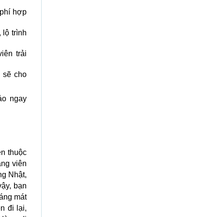
phí hợp
lộ trình
ên trải
 sẽ cho
ảo ngay
en thuộc
ảng viên
ng Nhật,
vậy, bạn
oáng mát
n đi lại,