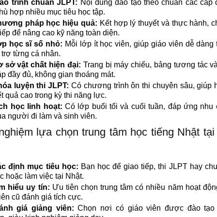
áo trình chuẩn JLPT:
Nội dung đào tạo theo chuẩn các cấp 
hù hợp nhiều mục tiêu học tập.
hương pháp học hiệu quả:
Kết hợp lý thuyết và thực hành, c
tiếp để nâng cao kỹ năng toàn diện.
p học sĩ số nhỏ:
Mỗi lớp ít học viên, giúp giáo viên dễ dàng 
 trợ từng cá nhân.
 sở vật chất hiện đại:
Trang bị máy chiếu, bảng tương tác và 
ập đầy đủ, không gian thoáng mát.
óa luyện thi JLPT:
Có chương trình ôn thi chuyên sâu, giúp 
ết quả cao trong kỳ thi năng lực.
ch học linh hoạt:
Có lớp buổi tối và cuối tuần, đáp ứng nhu
ủa người đi làm và sinh viên.
nghiệm lựa chọn trung tâm học tiếng Nhật tạ
c định mục tiêu học:
Bạn học để giao tiếp, thi JLPT hay chu
c hoặc làm việc tại Nhật.
m hiểu uy tín:
Ưu tiên chọn trung tâm có nhiều năm hoạt độ
iên cũ đánh giá tích cực.
ánh giá giảng viên:
Chọn nơi có giáo viên được đào tạo