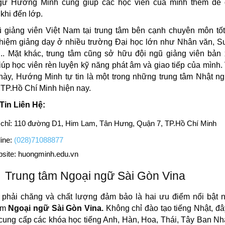
gữ Hướng Minh cũng giúp các học viên của mình thêm dễ 
khi đến lớp.
 giảng viên Việt Nam tại trung tâm bên cạnh chuyên môn tố
ghiệm giảng dạy ở nhiều trường Đại học lớn như Nhân văn, S
,.. Mặt khác, trung tâm cũng sở hữu đội ngũ giảng viên bản
giúp học viên rèn luyện kỹ năng phát âm và giao tiếp của mình.
 này, Hướng Minh tự tin là một trong những trung tâm Nhật ng
i TP.Hồ Chí Minh hiện nay.
Tin Liên Hệ:
 chỉ: 110 đường D1, Him Lam, Tân Hưng, Quận 7, TP.Hồ Chí Minh
ine:
(028)71088877
site: huongminh.edu.vn
Trung tâm Ngoại ngữ Sài Gòn Vina
 phải chăng và chất lượng đảm bảo là hai ưu điểm nổi bật 
tâm
Ngoại ngữ Sài Gòn Vina.
Không chỉ đào tạo tiếng Nhật, đâ
 cung cấp các khóa học tiếng Anh, Hàn, Hoa, Thái, Tây Ban N