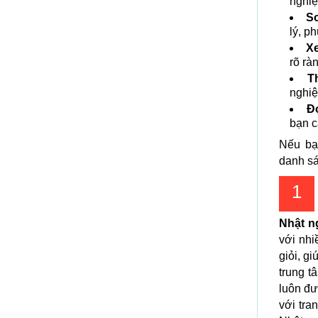
nghiệ
So
lý, p
Xe
rõ rà
T
nghiệ
Đ
bạn c
Nếu bạ
danh sá
1
Nhật n
với nhi
giỏi, g
trung t
luôn đư
với tran