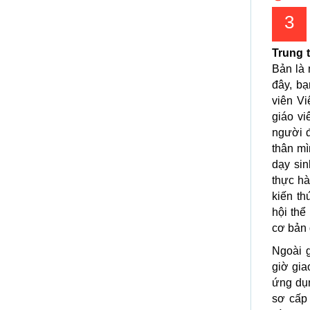
3
Trung 
Bản là 
đây, bạ
viên Vi
giáo vi
người đ
thân mì
dạy sin
thực hà
kiến th
hội thể
cơ bản 
Ngoài 
giờ gia
ứng dụn
sơ cấp 