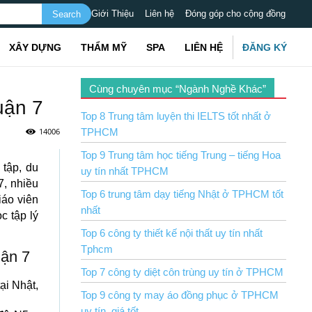
Giới Thiệu
Liên hệ
Đóng góp cho cộng đồng
XÂY DỰNG
THẨM MỸ
SPA
LIÊN HỆ
ĐĂNG KÝ
Cùng chuyên mục “Ngành Nghề Khác”
uận 7
Top 8 Trung tâm luyện thi IELTS tốt nhất ở
14006
TPHCM
Top 9 Trung tâm học tiếng Trung – tiếng Hoa
tập, du
uy tín nhất TPHCM
7, nhiều
Top 6 trung tâm dạy tiếng Nhật ở TPHCM tốt
iáo viên
nhất
c tập lý
Top 6 công ty thiết kế nội thất uy tín nhất
Tphcm
uận 7
Top 7 công ty diệt côn trùng uy tín ở TPHCM
ại Nhật,
Top 9 công ty may áo đồng phục ở TPHCM
uy tín, giá tốt