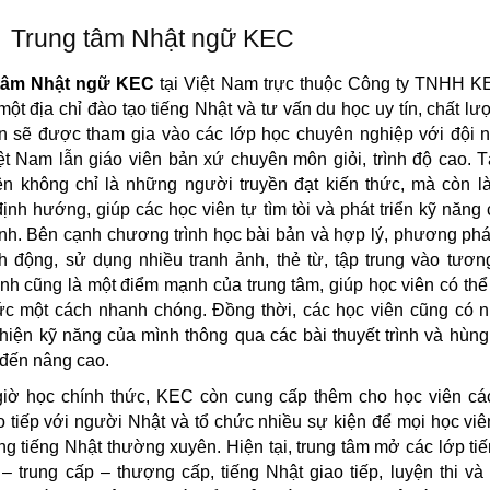
Trung tâm Nhật ngữ KEC
tâm Nhật ngữ KEC
tại Việt Nam trực thuộc Công ty TNHH K
một địa chỉ đào tạo tiếng Nhật và tư vấn du học uy tín, chất lư
n sẽ được tham gia vào các lớp học chuyên nghiệp với đội 
ệt Nam lẫn giáo viên bản xứ chuyên môn giỏi, trình độ cao. 
ên không chỉ là những người truyền đạt kiến thức, mà còn 
ịnh hướng, giúp các học viên tự tìm tòi và phát triển kỹ năng
nh. Bên cạnh chương trình học bài bản và hợp lý, phương ph
h động, sử dụng nhiều tranh ảnh, thẻ từ, tập trung vào tươn
nh cũng là một điểm mạnh của trung tâm, giúp học viên có thể 
ức một cách nhanh chóng. Đồng thời, các học viên cũng có 
 hiện kỹ năng của mình thông qua các bài thuyết trình và hùng
đến nâng cao.
giờ học chính thức, KEC còn cung cấp thêm cho học viên cá
o tiếp với người Nhật và tổ chức nhiều sự kiện để mọi học viê
g tiếng Nhật thường xuyên. Hiện tại, trung tâm mở các lớp ti
– trung cấp – thượng cấp, tiếng Nhật giao tiếp, luyện thi và