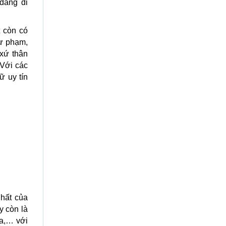
dàng di
t còn có
ư phạm,
 xứ thân
 Với các
ữ uy tín
nhất của
y còn là
ha,… với