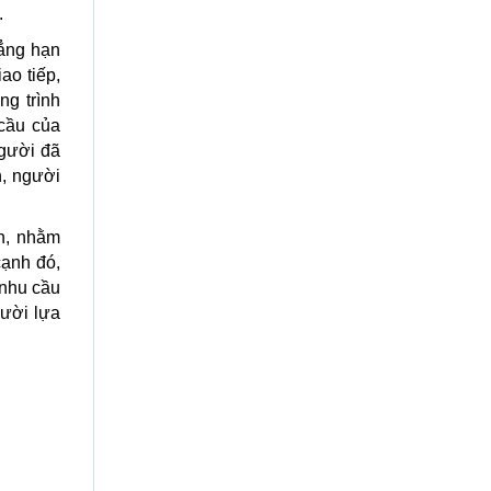
.
hẳng hạn
ao tiếp,
ng trình
 cầu của
người đã
n, người
ên, nhằm
cạnh đó,
 nhu cầu
gười lựa