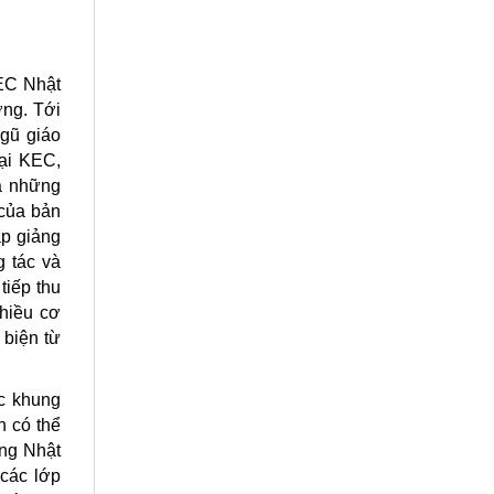
EC Nhật
ợng. Tới
ngũ giáo
Tại KEC,
là những
 của bản
áp giảng
g tác và
tiếp thu
nhiều cơ
 biện từ
c khung
n có thể
ếng Nhật
 các lớp