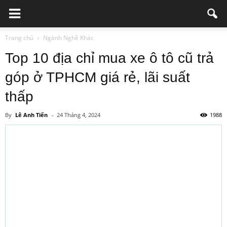
Trang chủ
Ngành Nghề Khác
Top 10 địa chỉ mua xe ô tô cũ trả
góp ở TPHCM giá rẻ, lãi suất
thấp
By
Lê Anh Tiến
-
24 Tháng 4, 2024
1988