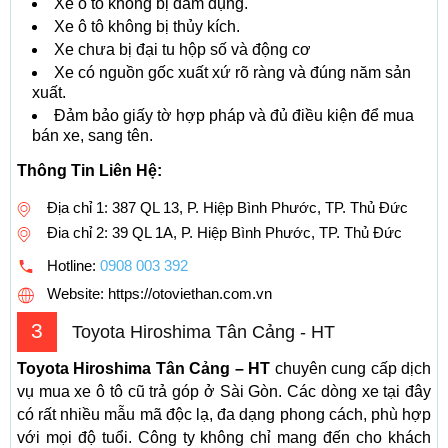
Xe ô tô không bị đâm đụng.
Xe ô tô không bị thủy kích.
Xe chưa bị đại tu hộp số và động cơ
Xe có nguồn gốc xuất xứ rõ ràng và đúng năm sản
xuất.
Đảm bảo giấy tờ hợp pháp và đủ điều kiện để mua
bán xe, sang tên.
Thông Tin Liên Hệ:
Địa chỉ 1: 387 QL 13, P. Hiệp Bình Phước, TP. Thủ Đức
Đia chỉ 2: 39 QL 1A, P. Hiệp Bình Phước, TP. Thủ Đức
Hotline:
0908 003 392
Website: https://otoviethan.com.vn
3
Toyota Hiroshima Tân Cảng - HT
Toyota Hiroshima Tân Cảng – HT
chuyên cung cấp dịch
vụ mua xe ô tô cũ trả góp ở Sài Gòn. Các dòng xe tại đây
có rất nhiều mẫu mã độc lạ, đa dạng phong cách, phù hợp
với mọi độ tuổi. Công ty không chỉ mang đến cho khách