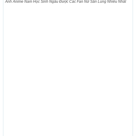
Ảnh Anime Nam Học Sinh Ngầu Được Các Fan Nữ Săn Lùng Nhiều Nhất