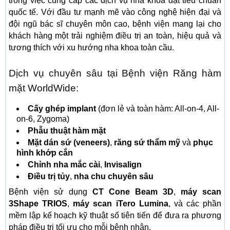
trong việc cung cấp các dịch vụ nha khoa đạt tiêu chuẩn
quốc tế. Với đầu tư mạnh mẽ vào công nghệ hiện đại và
đội ngũ bác sĩ chuyên môn cao, bệnh viện mang lại cho
khách hàng một trải nghiệm điều trị an toàn, hiệu quả và
tương thích với xu hướng nha khoa toàn cầu.
Dịch vụ chuyên sâu tại Bệnh viện Răng hàm
mặt WorldWide:
Cấy ghép implant
(đơn lẻ và toàn hàm: All-on-4, All-
on-6, Zygoma)
Phẫu thuật hàm mặt
Mặt dán sứ (veneers)
,
răng sứ thẩm mỹ
và
phục
hình khớp cắn
Chỉnh nha mắc cài
,
Invisalign
Điều trị tủy
,
nha chu chuyên sâu
Bệnh viện sử dụng
CT Cone Beam 3D
,
máy scan
3Shape TRIOS
,
máy scan iTero Lumina
, và các phần
mềm lập kế hoạch kỹ thuật số tiên tiến để đưa ra phương
pháp điều trị tối ưu cho mỗi bệnh nhân.