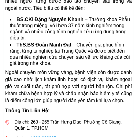
nhiều người từng được đào tạo chuyên sâu trong và
ngoài nước. Tiêu biểu có thể kể đến:
BS.CKI Đặng Nguyên Khanh
– Trưởng khoa Phẫu
thuật trong miệng, với hơn 37 năm kinh nghiệm trong
ngành và nhiều công trình nghiên cứu ứng dụng trong
điều trị.
ThS.BS Đoàn Mạnh Đạt
– Chuyên gia phục hình
răng, từng tu nghiệp tại Trung Quốc và được biết đến
qua nhiều nghiên cứu chuyên sâu về lực kháng của cùi
giả trong nha khoa.
Ngoài chuyên môn vững vàng, bệnh viện còn được đánh
giá cao nhờ lịch khám linh hoạt, có dịch vụ khám ngoài
giờ và cuối tuần, rất phù hợp với người bận rộn. Chi phí
khám chữa bệnh hợp lý và chấp nhận bảo hiểm y tế cũng
là điểm cộng lớn giúp người dân yên tâm khi lựa chọn.
Thông Tin Liên Hệ:
Địa chỉ: 263 - 265 Trần Hưng Đạo, Phường Cô Giang,
Quận 1, TP.HCM