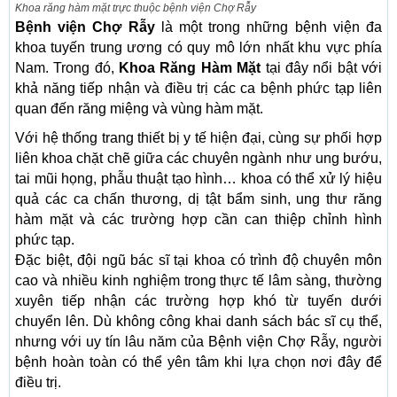
Khoa răng hàm mặt trực thuộc bệnh viện Chợ Rẫy
Bệnh viện Chợ Rẫy
là một trong những bệnh viện đa
khoa tuyến trung ương có quy mô lớn nhất khu vực phía
Nam. Trong đó,
Khoa Răng Hàm Mặt
tại đây nổi bật với
khả năng tiếp nhận và điều trị các ca bệnh phức tạp liên
quan đến răng miệng và vùng hàm mặt.
Với hệ thống trang thiết bị y tế hiện đại, cùng sự phối hợp
liên khoa chặt chẽ giữa các chuyên ngành như ung bướu,
tai mũi họng, phẫu thuật tạo hình… khoa có thể xử lý hiệu
quả các ca chấn thương, dị tật bẩm sinh, ung thư răng
hàm mặt và các trường hợp cần can thiệp chỉnh hình
phức tạp.
Đặc biệt, đội ngũ bác sĩ tại khoa có trình độ chuyên môn
cao và nhiều kinh nghiệm trong thực tế lâm sàng, thường
xuyên tiếp nhận các trường hợp khó từ tuyến dưới
chuyển lên. Dù không công khai danh sách bác sĩ cụ thể,
nhưng với uy tín lâu năm của Bệnh viện Chợ Rẫy, người
bệnh hoàn toàn có thể yên tâm khi lựa chọn nơi đây để
điều trị.