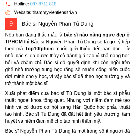
Hotline:
097 8711 818
Website: thammyvientiensitri.vn
9
Bác sĩ Nguyễn Phan Tú Dung
Nếu bạn đang thắc mắc là
bác sĩ nào nâng ngực đẹp ở
TPHCM
thì Bác sĩ Nguyễn Phan Tú Dung sẽ là gợi ý tiếp
theo mà
Top10tphcm
muốn giới thiệu đến bạn đọc. Từ
nhỏ, bác sĩ đã được thầy cô đánh giá cao vì khả năng học
hỏi và chăm chỉ. Bác sĩ đã quyết định khi còn ngồi trên
ghế nhà trường trung học rằng sẽ muốn cống hiến cuộc
đời mình cho y học, vì vậy bác sĩ đã theo học trường y và
trở thành một bác sĩ.
Xuất phát điểm của bác sĩ Tú Dung là một bác sĩ phẫu
thuật ngoại khoa tổng quát. Nhưng với niềm đam mê tạo
hình và có đươc cơ hội sang Hàn Quốc học phẫu thuật
tạo hình. Bác sĩ Tú Dung đã đặt hết tình yêu thương, tâm
huyết và niềm đam mê cho tạo hình thẩm mỹ.
Bác sĩ Nguyễn Phan Tú Dung là một trong số ít người đã