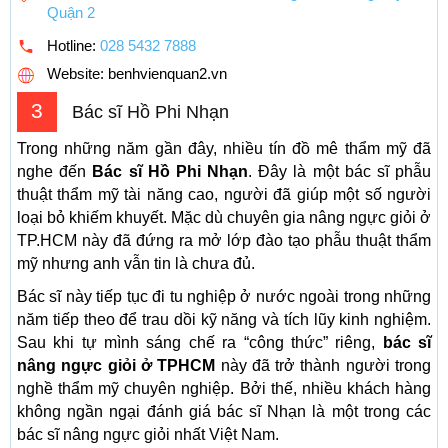
Quận 2
Hotline:
028 5432 7888
Website: benhvienquan2.vn
3
Bác sĩ Hồ Phi Nhạn
Trong những năm gần đây, nhiều tín đồ mê thẩm mỹ đã
nghe đến
Bác sĩ Hồ Phi Nhạn
. Đây là một bác sĩ phẫu
thuật thẩm mỹ tài năng cao, người đã giúp một số người
loại bỏ khiếm khuyết. Mặc dù chuyên gia nâng ngực giỏi ở
TP.HCM này đã đứng ra mở lớp đào tạo phẫu thuật thẩm
mỹ nhưng anh vẫn tin là chưa đủ.
Bác sĩ này tiếp tục đi tu nghiệp ở nước ngoài trong những
năm tiếp theo để trau dồi kỹ năng và tích lũy kinh nghiệm.
Sau khi tự mình sáng chế ra “công thức” riêng,
bác sĩ
nâng ngực giỏi ở TPHCM
này đã trở thành người trong
nghề thẩm mỹ chuyên nghiệp. Bởi thế, nhiều khách hàng
không ngần ngại đánh giá bác sĩ Nhạn là một trong các
bác sĩ nâng ngực giỏi nhất Việt Nam.