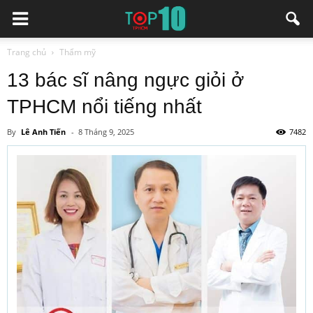
Trang chủ
Thẩm mỹ
13 bác sĩ nâng ngực giỏi ở
TPHCM nổi tiếng nhất
By
Lê Anh Tiến
-
8 Tháng 9, 2025
7482