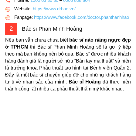
Hotline:
1900 63 30 30
–
0906 808 864
Website:
https://www.drhao.vn/
Fanpage:
https://www.facebook.com/doctor.phanthanhhao
2
Bác sĩ Phan Minh Hoàng
Nếu bạn vẫn chưa chưa biết
bác sĩ nào nâng ngực đẹp
ở TPHCM
thì Bác sĩ Phan Minh Hoàng sẽ là gợi ý tiếp
theo mà bạn không nên bỏ qua. Bác sĩ được nhiều khách
hàng đánh giá là người sở hữu “Bàn tay ma thuật” và hiện
là trưởng khoa Phẫu thuật tạo hình tại Bệnh viện Quận 2.
Đây là một bác sĩ chuyên giúp đỡ cho những khách hàng
tự ti về nhan sắc của mình.
Bác sĩ Hoàng
đã thực hiện
thành công rất nhiều ca phẫu thuật thẩm mỹ khác nhau.