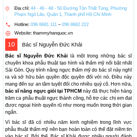
Địa chỉ:
44 - 46 - 48 - 50 Đường Tôn Thất Tùng, Phường
Phạm Ngũ Lão, Quận 1, Thành phố Hồ Chí Minh
Hotline:
096 8681 111
–
096 8682 222
Website: thammyhanquoc.vn
10
Bác sĩ Nguyễn Đức Khải
Bác sĩ Nguyễn Đức Khải
là một trong những bác sĩ
chuyên khoa phẫu thuật tạo hình và thẩm mỹ nổi bật nhất
Sài Gòn. Quy trình nâng ngực thẩm mỹ do bác sĩ này nghĩ
ra và sở hữu bản quyền độc quyền đối với nó. Điều này
mang đến sự an tâm tuyệt đối cho nhiều quý cô. Hơn nữa,
bác sĩ nâng ngực giỏi tại TPHCM
này đã thực hiện hàng
trăm ca phẫu thuật ngực thành công, hỗ trợ các chị em đạt
được ngoại hình quyến rũ như mong muốn trong thời gian
ngắn.
Vì bác sĩ đã có nhiều năm kinh nghiệm trong lĩnh vực
phẫu thuật thẩm mỹ nên bạn hoàn toàn có thể đặt niềm tin
vào bác sĩ. Bởi thế, Bác sĩ Khải được nhiều người đánh