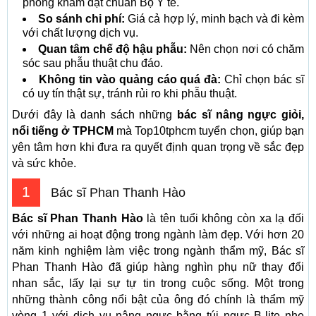
phòng khám đạt chuẩn Bộ Y tế.
So sánh chi phí:
Giá cả hợp lý, minh bạch và đi kèm
với chất lượng dịch vụ.
Quan tâm chế độ hậu phẫu:
Nên chọn nơi có chăm
sóc sau phẫu thuật chu đáo.
Không tin vào quảng cáo quá đà:
Chỉ chọn bác sĩ
có uy tín thật sự, tránh rủi ro khi phẫu thuật.
Dưới đây là danh sách những
bác sĩ nâng ngực giỏi,
nổi tiếng ở TPHCM
mà Top10tphcm tuyển chọn, giúp bạn
yên tâm hơn khi đưa ra quyết định quan trọng về sắc đẹp
và sức khỏe.
1
Bác sĩ Phan Thanh Hào
Bác sĩ Phan Thanh Hào
là tên tuổi không còn xa lạ đối
với những ai hoạt động trong ngành làm đẹp. Với hơn 20
năm kinh nghiệm làm việc trong ngành thẩm mỹ, Bác sĩ
Phan Thanh Hào đã giúp hàng nghìn phụ nữ thay đổi
nhan sắc, lấy lại sự tự tin trong cuộc sống. Một trong
những thành công nổi bật của ông đó chính là thẩm mỹ
vòng 1 với dịch vụ nâng ngực bằng túi ngực B-lite nhẹ