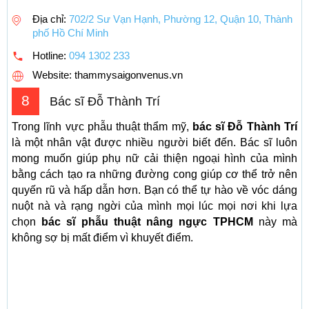
Địa chỉ:
702/2 Sư Vạn Hạnh, Phường 12, Quận 10, Thành
phố Hồ Chí Minh
Hotline:
094 1302 233
Website: thammysaigonvenus.vn
8
Bác sĩ Đỗ Thành Trí
Trong lĩnh vực phẫu thuật thẩm mỹ,
bác sĩ Đỗ Thành Trí
là một nhân vật được nhiều người biết đến. Bác sĩ luôn
mong muốn giúp phụ nữ cải thiện ngoại hình của mình
bằng cách tạo ra những đường cong giúp cơ thể trở nên
quyến rũ và hấp dẫn hơn. Bạn có thể tự hào về vóc dáng
nuột nà và rạng ngời của mình mọi lúc mọi nơi khi lựa
chọn
bác sĩ phẫu thuật nâng ngực TPHCM
này mà
không sợ bị mất điểm vì khuyết điểm.