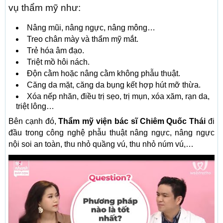
vụ thẩm mỹ như:
Nâng mũi, nâng ngực, nâng mông…
Treo chân mày và thẩm mỹ mắt.
Trẻ hóa âm đạo.
Triệt mồ hôi nách.
Độn cằm hoặc nâng cằm không phẫu thuật.
Căng da mặt, căng da bụng kết hợp hút mỡ thừa.
Xóa nếp nhăn, điều trị sẹo, trị mụn, xóa xăm, rạn da,
triệt lông…
Bên cạnh đó,
Thẩm mỹ viện bác sĩ Chiêm Quốc Thái
đi
đầu trong công nghệ phẫu thuật nâng ngực, nâng ngực
nội soi an toàn, thu nhỏ quầng vú, thu nhỏ núm vú,…