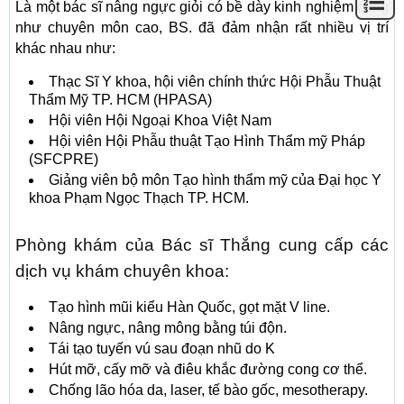
Là một bác sĩ nâng ngực giỏi có bề dày kinh nghiệm cũng
như chuyên môn cao, BS. đã đảm nhận rất nhiều vị trí
khác nhau như:
Thạc Sĩ Y khoa, hội viên chính thức Hội Phẫu Thuật
Thẩm Mỹ TP. HCM (HPASA)
Hội viên Hội Ngoại Khoa Việt Nam
Hội viên Hội Phẫu thuật Tạo Hình Thẩm mỹ Pháp
(SFCPRE)
Giảng viên bộ môn Tạo hình thẩm mỹ của Đại học Y
khoa Phạm Ngọc Thạch TP. HCM.
Phòng khám của Bác sĩ Thắng cung cấp các
dịch vụ khám chuyên khoa:
Tạo hình mũi kiểu Hàn Quốc, gọt mặt V line.
Nâng ngực, nâng mông bằng túi độn.
Tái tạo tuyến vú sau đoạn nhũ do K
Hút mỡ, cấy mỡ và điêu khắc đường cong cơ thể.
Chống lão hóa da, laser, tế bào gốc, mesotherapy.