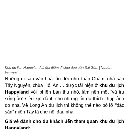
Khu du lịch Happyland là địa điểm đi chơi đẹp gần Sài Gòn. | Nguồn:
Internet
Những di sản văn hoá lâu đời như tháp Chàm, nhà sàn
Tây Nguyên, chùa Hội An,… được tái hiện ở
khu du lịch
Happyland
với phiên bản thu nhỏ, làm nên một “vũ trụ
sống ảo” siêu xịn dành cho những tín đồ thích chụp ảnh
đó nha. Về Long An du lịch thì không thể nào bỏ lỡ “đặc
sản” miền Tây là chợ nổi đâu nha.
Giá vé dành cho du khách đến tham quan khu du lịch
Happyland: