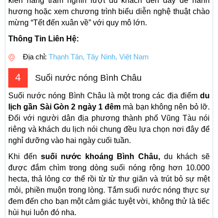
kiến hàng trăm nghìn lượt du khách đến đây để hành
hương hoặc xem chương trình biểu diễn nghệ thuật chào
mừng “Tết đến xuân về” với quy mô lớn.
Thông Tin Liên Hệ:
Địa chỉ:
Thạnh Tân, Tây Ninh, Việt Nam
4
Suối nước nóng Bình Châu
Suối nước nóng Bình Châu là một trong các địa điểm
du
lịch gần Sài Gòn 2 ngày 1 đêm
mà bạn không nên bỏ lỡ.
Đối với người dân địa phương thành phố Vũng Tàu nói
riêng và khách du lịch nói chung đều lựa chọn nơi đây để
nghỉ dưỡng vào hai ngày cuối tuần.
Khi đến
suối nước khoáng Bình Châu,
du khách sẽ
được đắm chìm trong dòng suối nóng rộng hơn 10.000
hecta, thả lỏng cơ thể rồi từ từ thư giãn và trút bỏ sự mệt
mỏi, phiền muộn trong lòng. Tắm suối nước nóng thực sự
đem đến cho bạn một cảm giác tuyệt vời, không thử là tiếc
hùi hụi luôn đó nha.