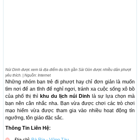
Núi Dinh được xem là địa điểm du lịch gần Sài Gòn được nhiều dân phượt
yêu thích. | Nguồn: Internet
Những nhóm bạn trẻ đi phượt hay chỉ đơn giản là muốn
tìm nơi để an tĩnh để nghỉ ngơi, tránh xa cuộc sống xô bồ
của phố thị thì
khu du lịch núi Dinh
là sự lựa chọn mà
bạn nên cân nhắc nha. Bạn vừa được chơi các trò chơi
mạo hiểm vừa được tham gia vào nhiều hoạt động tín
ngưỡng, tôn giáo đặc sắc.
Thông Tin Liên Hệ:
Địa chỉ:
Bà Rịa - Vũng Tàu