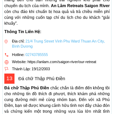
chuyến du lịch của mình.
An Lâm Retreats Saigon River
còn chu đáo khi chuẩn bị hoa quả và trà chiều miễn phí
cùng với những cuốn tạp chí du lịch cho du khách “giải
khuây”.
Thông Tin Liên Hệ:
Địa chỉ:
21/4 Trung Street Vinh Phu Ward Thuan An City,
Bình Dương
Hotline:
02743785555
Website: https://anlam.com/saigon-river/our-retreat
Thành Lập:
19/12/2003
13
Đá chữ Thập Phú Điền
Đá chữ Thập Phú Điền
chắc chắn là điểm đến không tồi
cho những tín đồ thích đi phượt, thích khám phá những
cung đường mới mẻ cùng nhóm bạn. Đến với xã Phú
Điền, bạn sẽ được khung cảnh hữu tình nơi đây chào đón
và chứng kiến một trong những vựa lúa lớn nhất tỉnh