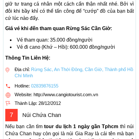
giữ tư trang cá nhân một cách cẩn thận nhất nhé. Bởi vì
đôi khi bầy khỉ có thể tấn công để “cướp” đồ của bạn bất
cứ lúc nào đấy.
Giá vé khi đến tham quan Rừng Sác Cần Giờ:
Vé tham quan: 35.000 đồng/người
Vé đi cano (Khứ – Hồi): 600.000 đồng/người
Thông Tin Liên Hệ:
Địa chỉ:
Rừng Sác, An Thới Đông, Cần Giờ, Thành phố Hồ
Chí Minh
Hotline:
02839876155
Website: http://www.cangiotourist.com.vn
Thành Lập:
28/12/2012
7
Núi Chứa Chan
Nếu bạn cần tìm
tour du lịch 1 ngày gần Tphcm
thì núi
Chứa Chan hay còn gọi là núi Gia Ray là cái tên mà bạn