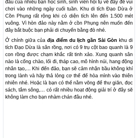
đầu của nhiều bạn học sinh, sinh viên hội tụ về đây để vui
chơi vào những ngày cuối tuần. Khu di tích Đạo Dừa ở
Cồn Phụng rất rộng khi có diện tích lên đến 1.500 mét
vuông. Vì hòn đảo này nằm ở cồn Phụng nên muốn đến
đây bắt buộc bạn phải di chuyển bằng đò nhé.
Ở chính giữa của
địa điểm du lịch gần Sài Gòn
khu di
tích Đạo Dừa là sân rồng, nơi có 9 trụ cột bao quanh là 9
con rồng được chạm khắc rất tinh xảo. Xung quanh sân
nào là cổng chào, lối đi, tháp cao, mô hình núi, hang động
nhân tạo,… Khi đến đảo, bạn sẽ cảm nhận bầu không khí
trong lành và hãy thả lỏng cơ thể để hòa mình vào thiên
nhiên nhé. Hoặc là bạn có thể nằm võng để thư giãn, đọc
sách, tắm sông,… có rất nhiều hoạt động giải trí ở đây sẽ
không làm cho bạn nhàm chán đâu nhé.