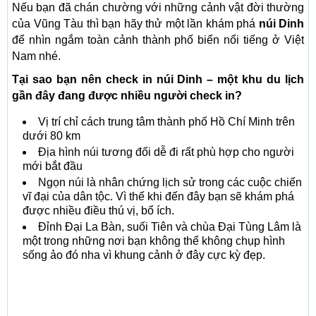
Nếu bạn đã chán chường với những cảnh vật đời thường
của Vũng Tàu thì bạn hãy thử một lần khám phá
núi Dinh
để nhìn ngắm toàn cảnh thành phố biển nổi tiếng ở Việt
Nam nhé.
Tại sao bạn nên check in núi Dinh – một khu du lịch
gần đây đang được nhiều người check in?
Vị trí chỉ cách trung tâm thành phố Hồ Chí Minh trên
dưới 80 km
Địa hình núi tương đối dễ đi rất phù hợp cho người
mới bắt đầu
Ngọn núi là nhân chứng lịch sử trong các cuộc chiến
vĩ đại của dân tộc. Vì thế khi đến đây bạn sẽ khám phá
được nhiều điều thú vị, bổ ích.
Đỉnh Đại La Bàn, suối Tiên và chùa Đại Tùng Lâm là
một trong những nơi bạn không thể không chụp hình
sống ảo đó nha vì khung cảnh ở đây cực kỳ đẹp.