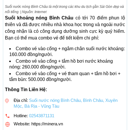
Suối nước nóng Bình Châu là một trong các khu du lịch gần Sài Gòn đẹp và
nổi tiếng. | Nguồn: Internet
Suối khoáng nóng Bình Châu
có tới 70 điểm phun lộ
thiên và đã được nhiều nhà khoa học trong và ngoài nước
công nhận là có công dụng dưỡng sinh cực kỳ quý hiếm.
Bạn có thể mua combo vé để tiết kiệm chi phí:
Combo vé vào cổng + ngâm chân suối nước khoáng:
160.000 đồng/người.
Combo vé vào cổng + tắm hồ bơi nước khoáng
nóng: 260.000 đồng/người.
Combo vé vào cổng + vé tham quan + tắm hồ bơi +
tắm bùn: 500.000 đồng/người.
Thông Tin Liên Hệ:
Địa chỉ:
Suối nước nóng Bình Châu, Bình Châu, Xuyên
Mộc, Bà Rịa - Vũng Tàu
Hotline:
02543871131
Website: https://minera.vn