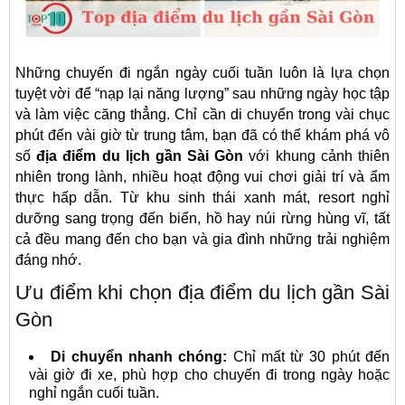
Những chuyến đi ngắn ngày cuối tuần luôn là lựa chọn
tuyệt vời để “nạp lại năng lượng” sau những ngày học tập
và làm việc căng thẳng. Chỉ cần di chuyển trong vài chục
phút đến vài giờ từ trung tâm, bạn đã có thể khám phá vô
số
địa điểm du lịch gần Sài Gòn
với khung cảnh thiên
nhiên trong lành, nhiều hoạt động vui chơi giải trí và ẩm
thực hấp dẫn. Từ khu sinh thái xanh mát, resort nghỉ
dưỡng sang trọng đến biển, hồ hay núi rừng hùng vĩ, tất
cả đều mang đến cho bạn và gia đình những trải nghiệm
đáng nhớ.
Ưu điểm khi chọn địa điểm du lịch gần Sài
Gòn
Di chuyển nhanh chóng:
Chỉ mất từ 30 phút đến
vài giờ đi xe, phù hợp cho chuyến đi trong ngày hoặc
nghỉ ngắn cuối tuần.