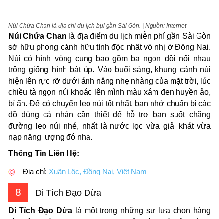
Núi Chứa Chan là địa chỉ du lịch bụi gần Sài Gòn. | Nguồn: Internet
Núi Chứa Chan
là địa điểm du lịch miễn phí gần Sài Gòn
sở hữu phong cảnh hữu tình độc nhất vô nhị ở Đồng Nai.
Núi có hình vòng cung bao gồm ba ngọn đồi nối nhau
trông giống hình bát úp. Vào buổi sáng, khung cảnh núi
hiện lên rực rỡ dưới ánh nắng nhẹ nhàng của mặt trời, lúc
chiều tà ngọn núi khoác lên mình màu xám đen huyền ảo,
bí ẩn. Để có chuyến leo núi tốt nhất, bạn nhớ chuẩn bị các
đồ dùng cá nhân cần thiết để hỗ trợ bạn suốt chặng
đường leo núi nhé, nhất là nước lọc vừa giải khát vừa
nạp năng lượng đó nha.
Thông Tin Liên Hệ:
Địa chỉ:
Xuân Lộc, Đồng Nai, Việt Nam
8
Di Tích Đạo Dừa
Di Tích Đạo Dừa
là một trong những sự lựa chọn hàng