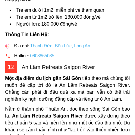
Trẻ em dưới 1m2: miễn phí vé tham quan
Trẻ em từ 1m2 trở lên: 130.000 đồng/vé
Người lớn: 180.000 đồng/vé
Thông Tin Liên Hệ:
Địa chỉ:
Thạnh Đức, Bến Lức, Long An
Hotline:
0903865035
12
An Lâm Retreats Saigon River
Một địa điểm du lịch gần Sài Gòn
tiếp theo mà chúng tôi
muốn đề cập tới đó là An Lâm Retreats Saigon River.
Chẳng cần phải đi đâu quá xa mà bạn vẫn có thể trải
nghiệm kỳ nghỉ dưỡng đẳng cấp và riêng tư ở An Lâm.
Nằm ở thành phố Thuận An, dọc theo sông Sài Gòn bao
la,
An Lâm Retreats Saigon River
được xây dựng theo
tiêu chuẩn 5 sao và hiện lên như một ốc đảo thu nhỏ. Du
khách sẽ cảm thấy mình như “lạc trôi” vào thiên nhiên tươi