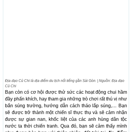
Địa đạo Củ Chi là địa điểm du lịch nổi tiếng gần Sài Gòn. | Nguồn: Địa đạo
Củ Chi
Bạn còn có cơ hội được thử sức các hoạt động chui hầm
đầy phấn khích, hay tham gia những trò chơi rất thú vị như
bắn súng trường, hướng dẫn cách tháo lắp súng,… Bạn
sẽ được trở thành một chiến sĩ thực thụ và sẽ cảm nhận
được sự gian nan, khốc liệt của các anh hùng dân tộc
nước ta thời chiến tranh. Qua đó, bạn sẽ cảm thấy mình