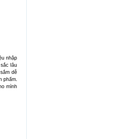
iệu nhập
sắc lâu
 sắm dễ
ản phẩm.
ho mình