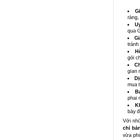
G
ràng,
Uy
qua G
Gi
tránh 
H
gói c
Ch
gian 
Dị
mua t
B
phai 
K
bày đ
Với nh
chỉ bá
vừa phù