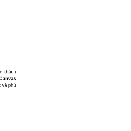
ợ khách
 Canvas
t và phù