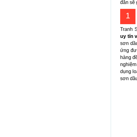
đắn sẽ 
1
Tranh 
uy tín 
sơn dầu
ứng đư
hàng đề
nghiệm 
dụng lo
sơn dầu