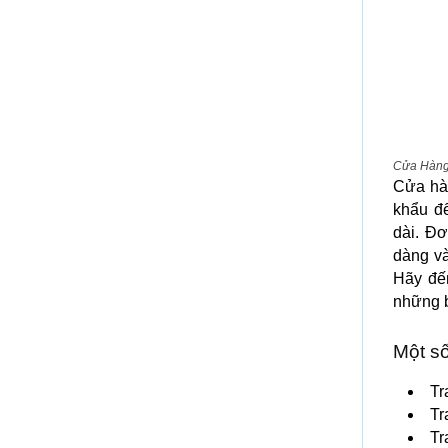
Cửa Hàng
Cửa hàn
khẩu đ
dài. Đ
dàng và
Hãy đế
những b
Một số
Tr
Tr
Tr