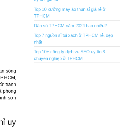
Top 10 xưởng may áo thun sỉ giá rẻ ở
TPHCM
Dân số TPHCM năm 2024 bao nhiêu?
Top 7 nguồn sỉ túi xách ở TPHCM rẻ, đẹp
nhất
Top 10+ công ty dịch vụ SEO uy tín &
chuyên nghiệp ở TPHCM
ian sống
TP.HCM,
ừ tranh
à phong
ranh sơn
hỉ uy