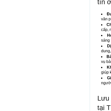
tín
Đa
văn p
Ch
cấp, 
H
sáng 
D
dung,
Bả
vụ bả
Kh
giúp 
Gi
người
Lưu 
tại