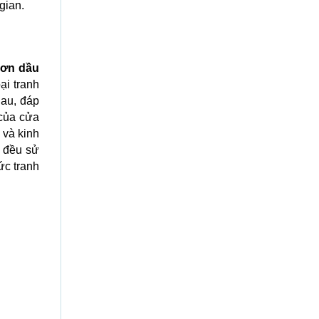
gian.
sơn dầu
ại tranh
hau, đáp
của cửa
 và kinh
m đều sử
ức tranh