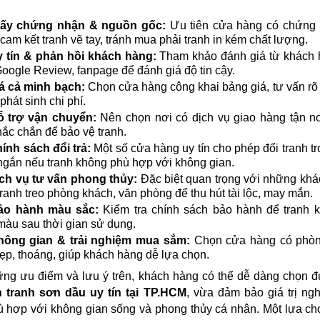
iấy chứng nhận & nguồn gốc:
Ưu tiên cửa hàng có chứng 
 cam kết tranh vẽ tay, tránh mua phải tranh in kém chất lượng.
 tín & phản hồi khách hàng:
Tham khảo đánh giá từ khách 
oogle Review, fanpage để đánh giá độ tin cậy.
á cả minh bạch:
Chọn cửa hàng công khai bảng giá, tư vấn rõ
phát sinh chi phí.
ỗ trợ vận chuyển:
Nên chọn nơi có dịch vụ giao hàng tận n
hắc chắn để bảo vệ tranh.
ính sách đổi trả:
Một số cửa hàng uy tín cho phép đổi tranh tr
ngắn nếu tranh không phù hợp với không gian.
ch vụ tư vấn phong thủy:
Đặc biệt quan trọng với những kh
ranh treo phòng khách, văn phòng để thu hút tài lộc, may mắn.
ảo hành màu sắc:
Kiểm tra chính sách bảo hành để tranh k
màu sau thời gian sử dụng.
hông gian & trải nghiệm mua sắm:
Chọn cửa hàng có phòn
ẹp, thoáng, giúp khách hàng dễ lựa chọn.
ững ưu điểm và lưu ý trên, khách hàng có thể dễ dàng chọn
n tranh sơn dầu uy tín tại TP.HCM
, vừa đảm bảo giá trị ngh
 hợp với không gian sống và phong thủy cá nhân. Một lựa c