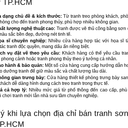
 ở TP.HCM
 dạng chủ đề & kích thước:
Từ tranh treo phòng khách, ph
hòng cho đến tranh phong thủy, phù hợp nhiều không gian.
ất lượng nghệ thuật cao:
Tranh được vẽ thủ công bằng sơn 
màu sắc bền đẹp, đường nét tinh tế.
ọa sĩ chuyên nghiệp:
Nhiều cửa hàng hợp tác với họa sĩ tà
tác tranh độc quyền, mang dấu ấn riêng biệt.
ịch vụ đặt vẽ theo yêu cầu:
Khách hàng có thể yêu cầu tra
 phong cảnh hoặc tranh phong thủy theo ý tưởng cá nhân.
o hành & bảo quản:
Một số cửa hàng cung cấp hướng dẫn ho
o dưỡng tranh để giữ màu sắc và chất lượng lâu dài.
ông gian trưng bày:
Cửa hàng thiết kế phòng trưng bày san
khách dễ dàng hình dung cách treo tranh trong thực tế.
á cả hợp lý:
Nhiều mức giá từ phổ thông đến cao cấp, phù
 chơi tranh mới lẫn nhà sưu tầm chuyên nghiệp.
ý khi lựa chọn địa chỉ bán tranh sơ
 TP.HCM