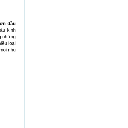
sơn dầu
iàu kinh
ng những
iều loại
 mọi nhu