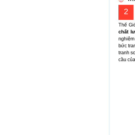
2
Thế Giớ
chất l
nghiệm 
bức tra
tranh s
cầu của