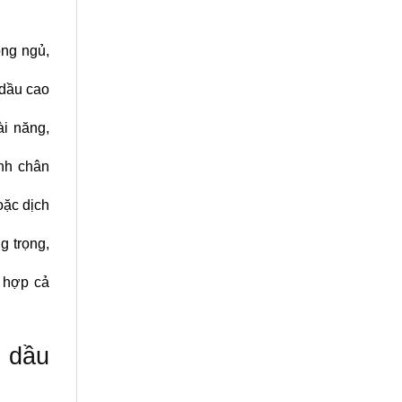
òng ngủ,
dầu cao
i năng,
nh chân
ặc dịch
g trọng,
 hợp cả
n dầu