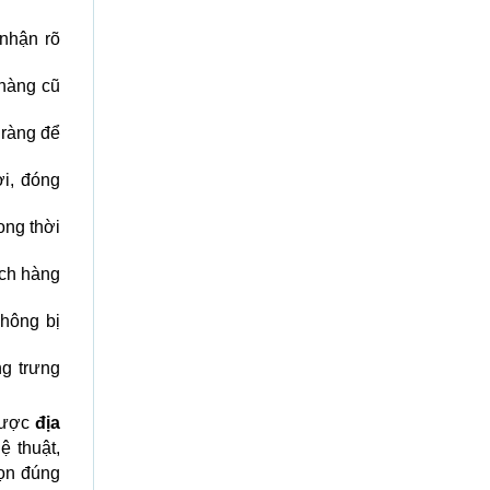
nhận rõ
hàng cũ
 ràng để
ơi, đóng
ong thời
ách hàng
hông bị
g trưng
 được
địa
ệ thuật,
họn đúng