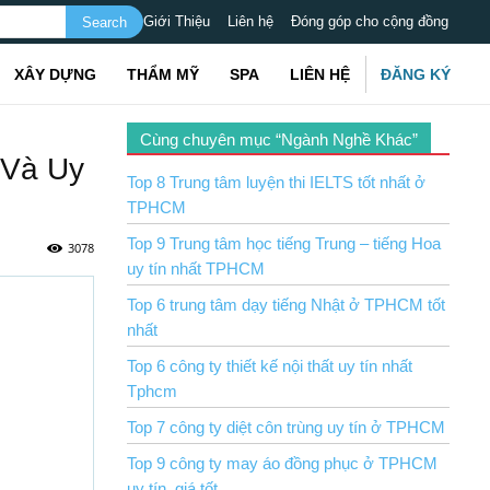
Giới Thiệu
Liên hệ
Đóng góp cho cộng đồng
XÂY DỰNG
THẨM MỸ
SPA
LIÊN HỆ
ĐĂNG KÝ
Cùng chuyên mục “Ngành Nghề Khác”
 Và Uy
Top 8 Trung tâm luyện thi IELTS tốt nhất ở
TPHCM
Top 9 Trung tâm học tiếng Trung – tiếng Hoa
3078
uy tín nhất TPHCM
Top 6 trung tâm dạy tiếng Nhật ở TPHCM tốt
nhất
Top 6 công ty thiết kế nội thất uy tín nhất
Tphcm
Top 7 công ty diệt côn trùng uy tín ở TPHCM
Top 9 công ty may áo đồng phục ở TPHCM
uy tín, giá tốt