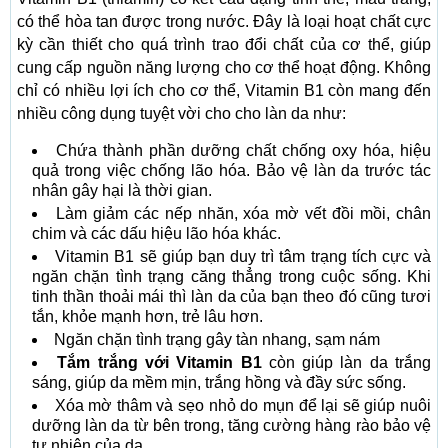
có thể hòa tan được trong nước. Đây là loại hoạt chất cực
kỳ cần thiết cho quá trình trao đổi chất của cơ thể, giúp
cung cấp nguồn năng lượng cho cơ thể hoạt động. Không
chỉ có nhiều lợi ích cho cơ thể, Vitamin B1 còn mang đến
nhiều công dụng tuyệt vời cho cho làn da như:
Chứa thành phần dưỡng chất chống oxy hóa, hiệu
quả trong việc chống lão hóa. Bảo vệ làn da trước tác
nhân gây hại là thời gian.
Làm giảm các nếp nhăn, xóa mờ vết đồi mồi, chân
chim và các dấu hiệu lão hóa khác.
Vitamin B1 sẽ giúp bạn duy trì tâm trạng tích cực và
ngăn chặn tình trạng căng thẳng trong cuộc sống. Khi
tinh thần thoải mái thì làn da của bạn theo đó cũng tươi
tắn, khỏe mạnh hơn, trẻ lâu hơn.
Ngăn chặn tình trạng gây tàn nhang, sạm nám
Tắm trắng với Vitamin B1
còn giúp làn da trắng
sáng, giúp da mềm mịn, trắng hồng và đầy sức sống.
Xóa mờ thâm và sẹo nhỏ do mụn để lại sẽ giúp nuôi
dưỡng làn da từ bên trong, tăng cường hàng rào bảo vệ
tự nhiên của da.