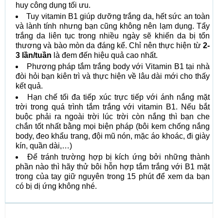
huy công dụng tối ưu.
Tuy vitamin B1 giúp dưỡng trắng da, hết sức an toàn
và lành tính nhưng bạn cũng không nên lạm dụng. Tẩy
trắng da liên tục trong nhiều ngày sẽ khiến da bị tổn
thương và bào mòn da đáng kể. Chỉ nên thực hiện từ
2-
3 lần/tuần
là đem đến hiệu quả cao nhất.
Phương pháp tắm trắng body với Vitamin B1 tại nhà
đòi hỏi bạn kiên trì và thực hiện về lâu dài mới cho thấy
kết quả.
Hạn chế tối đa tiếp xúc trực tiếp với ánh nắng mặt
trời trong quá trình tắm trắng với vitamin B1. Nếu bắt
buộc phải ra ngoài trời lúc trời còn nắng thì bạn che
chắn tốt nhất bằng mọi biện pháp (bôi kem chống nắng
body, đeo khẩu trang, đội mũ nón, mặc áo khoác, đi giày
kín, quần dài,…)
Để tránh trường hợp bị kích ứng bởi những thành
phần nào thì hãy thử bôi hỗn hợp tắm trắng với B1 mặt
trong của tay giữ nguyên trong 15 phút để xem da bạn
có bị dị ứng không nhé.