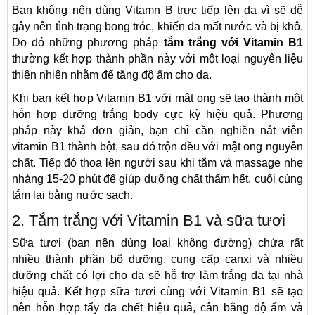
Bạn không nên dùng Vitamn B trực tiếp lên da vì sẽ dễ
gây nên tình trạng bong tróc, khiến da mất nước và bị khô.
Do đó những phương pháp
tắm trắng với Vitamin B1
thường kết hợp thành phần này với một loại nguyên liệu
thiên nhiên nhằm để tăng độ ẩm cho da.
Khi bạn kết hợp Vitamin B1 với mật ong sẽ tạo thành một
hỗn hợp dưỡng trắng body cực kỳ hiệu quả. Phương
pháp này khá đơn giản, bạn chỉ cần nghiền nát viên
vitamin B1 thành bột, sau đó trộn đều với mật ong nguyên
chất. Tiếp đó thoa lên người sau khi tắm và massage nhẹ
nhàng 15-20 phút để giúp dưỡng chất thấm hết, cuối cùng
tắm lại bằng nước sạch.
2. Tắm trắng với Vitamin B1 và sữa tươi
Sữa tươi (bạn nên dùng loại không đường) chứa rất
nhiều thành phần bổ dưỡng, cung cấp canxi và nhiều
dưỡng chất có lợi cho da sẽ hỗ trợ làm trắng da tại nhà
hiệu quả. Kết hợp sữa tươi cùng với Vitamin B1 sẽ tạo
nên hỗn hợp tẩy da chết hiệu quả, cân bằng độ ẩm và