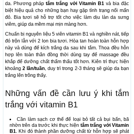
da. Phương pháp
tắm trắng với Vitamin B1
và bia đặc
biệt hiệu quả cho những bạn hay gặp tình trạng nổi mẩn
đỏ. Bia tươi sẽ hỗ trợ tốt cho việc làm dịu làn da sưng
viêm, giúp da mềm mại mịn màng hơn.
Chuẩn bị nguyên liệu 5 viên vitamin B1 và nghiền nát, tiếp
đó trộn lẫn với 2 lon bia tươi. Hòa tan hoàn toàn hỗn hợp
này và dùng để kích trắng da sau khi tắm. Thoa đều hỗn
hợp lên toàn thân đồng thời dùng tay để massage đều
khắp để dưỡng chất thẩm thấu tốt hơn. Kiên trì thực hiện
khoảng
2 lần/tuần
, duy trì trong 2-3 tháng sẽ giúp da bạn
trắng lên trông thấy.
Những vấn đề cần lưu ý khi tắm
trắng với vitamin B1
Cần làm sạch cơ thể để loại bỏ tất cả bụi bẩn, bã
nhờn trên da trước khi thực hiện
tắm trắng với Vitamin
B1
. Khi đó thành phần dưỡng chất từ hỗn hợp sẽ phát