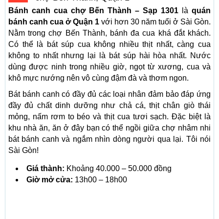
Bánh canh cua chợ Bến Thành – Sạp 1301
là
quán
bánh canh cua ở Quận 1
với hơn 30 năm tuổi ở Sài Gòn.
Nằm trong chợ Bến Thành, bánh đa cua khá đắt khách.
Có thể là bát súp cua không nhiều thịt nhất, càng cua
không to nhất nhưng lại là bát súp hài hòa nhất. Nước
dùng được ninh trong nhiều giờ, ngọt từ xương, cua và
khô mực nướng nên vô cùng đậm đà và thơm ngon.
Bát bánh canh có đầy đủ các loại nhân đảm bảo đáp ứng
đầy đủ chất dinh dưỡng như chả cá, thịt chân giò thái
mỏng, nấm rơm to béo và thịt cua tươi sạch. Đặc biệt là
khu nhà ăn, ăn ở đây bạn có thể ngồi giữa chợ nhâm nhi
bát bánh canh và ngắm nhìn dòng người qua lại. Tôi nói
Sài Gòn!
Giá thành:
Khoảng 40.000 – 50.000 đồng
Giờ mở cửa:
13h00 – 18h00