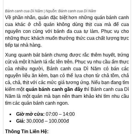
Bánh canh cua Dì Năm | Nguồn: Bánh canh cua Dì Năm
Về phần nhân, quán đặc biệt hơn những quán bánh canh
cua khác ở chỗ quán không dùng thịt cua mà để cua
nguyên con cùng với bánh đa cua tự làm. Phục vụ cho
những thực khách muốn thưởng thức cua chất lượng trực
tiếp tại nhà hàng.
Xung quanh bát bánh chưng được rắc thêm huyết, trứng
cút và một ít hành lá rắc lên trên. Phục vụ nhu cầu ẩm thực
của nhiều người, Bánh canh cua Dì Năm có bán các
nguyên liệu ăn kèm, bạn có thể lựa chọn từ chả tôm, chả
cá, chả, thịt với các mức giá tương ứng. Nếu bạn đang tìm
kiếm một
quán bánh canh gần đây
thì Bánh canh cua Dì
Năm là một quán mà bạn nên tham khảo khi tìm nhu cầu
tìm các quán bánh canh ngon.
Giờ mở cửa:
07:00 – 14:00
Giá:
30.000đ – 100.000đ
Thông Tin Liên Hệ: