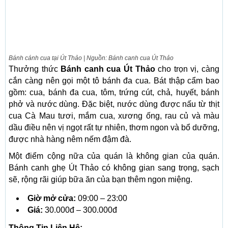
Bánh cánh cua tại Út Thảo | Nguồn: Bánh canh cua Út Thảo
Thưởng thức
Bánh canh cua Út Thảo
cho trọn vị, càng
cắn càng nên gọi một tô bánh đa cua. Bát thập cẩm bao
gồm: cua, bánh đa cua, tôm, trứng cút, chả, huyết, bánh
phở và nước dùng. Đặc biệt, nước dùng được nấu từ thịt
cua Cà Mau tươi, mắm cua, xương ống, rau củ và màu
dầu điều nên vị ngọt rất tự nhiên, thơm ngon và bổ dưỡng,
được nhà hàng nêm nếm đậm đà.
Một điểm cộng nữa của quán là không gian của quán.
Bánh canh ghẹ Út Thảo có không gian sang trọng, sạch
sẽ, rộng rãi giúp bữa ăn của bạn thêm ngon miệng.
Giờ mở cửa:
09:00 – 23:00
Giá:
30.000đ – 300.000đ
Thông Tin Liên Hệ: