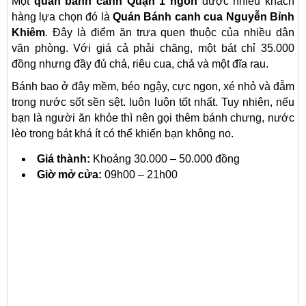
Một
quán bánh canh Quận 1 ngon
được nhiều khách
hàng lựa chọn đó là
Quán Bánh canh cua Nguyễn Bỉnh
Khiêm
. Đây là điểm ăn trưa quen thuộc của nhiều dân
văn phòng. Với giá cả phải chăng, một bát chỉ 35.000
đồng nhưng đầy đủ chả, riêu cua, chả và một đĩa rau.
Bánh bao ở đây mềm, béo ngậy, cực ngon, xé nhỏ và đẫm
trong nước sốt sền sệt. luôn luôn tốt nhất. Tuy nhiên, nếu
bạn là người ăn khỏe thì nên gọi thêm bánh chưng, nước
lèo trong bát khá ít có thể khiến bạn không no.
Giá thành:
Khoảng 30.000 – 50.000 đồng
Giờ mở cửa:
09h00 – 21h00