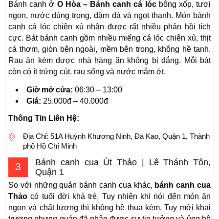
Bánh canh ở
O Hòa – Bánh canh cá lóc
bông xốp, tươi
ngon, nước dùng trong, đậm đà và ngọt thanh. Món bánh
canh cá lóc chiên xù nhận được rất nhiều phản hồi tích
cực. Bát bánh canh gồm nhiều miếng cá lóc chiên xù, thịt
cá thơm, giòn bên ngoài, mềm bên trong, không hề tanh.
Rau ăn kèm được nhà hàng ăn không bị đắng. Mỗi bát
còn có ít trứng cút, rau sống và nước mắm ớt.
Giờ mở cửa:
06:30 – 13:00
Giá:
25.000đ – 40.000đ
Thông Tin Liên Hệ:
Địa Chỉ: 51A Huỳnh Khương Ninh, Đa Kao, Quận 1, Thành
phố Hồ Chí Minh
Bánh canh cua Út Thảo | Lê Thánh Tôn,
3
Quận 1
So với những quán bánh canh cua khác,
bánh canh cua
Thảo
có tuổi đời khá trẻ. Tuy nhiên khi nói đến món ăn
ngon và chất lượng thì không hề thua kém. Tuy mới khai
trương nhưng quán đã nhận được sự tin tưởng và ủng hộ