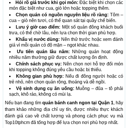
Hỏi rõ giá trước khi gọi món:
Đặc biệt khi chọn các
món đặc biệt như cua, giò lớn hoặc topping thêm.
Chọn quán có nguồn nguyên liệu rõ ràng:
Tôm –
cua – giò nên tươi, có thể quan sát tại quầy chế biến.
Lưu ý giờ cao điểm:
Một số quán đông khách buổi
trưa, có thể chờ lâu, nên lựa chọn thời gian phù hợp.
Khẩu vị nước dùng:
Nên thử trước hoặc xem đánh
giá vì mỗi quán có độ mặn – ngọt khác nhau.
Ưu tiên quán lâu năm:
Những quán hoạt động
nhiều năm thường giữ được chất lượng ổn định.
Chính sách phục vụ:
Nên chọn nơi hỗ trợ đổi món
khi topping không đúng yêu cầu hoặc bị thiếu.
Không gian phù hợp:
Nếu đi đông người hoặc có
trẻ nhỏ, nên chọn quán rộng, thoáng và dễ ngồi.
Vệ sinh dụng cụ ăn uống:
Muỗng – đũa – tô phải
sạch, khô ráo, không có mùi lạ.
Nếu bạn đang tìm
quán bánh canh ngon tại Quận 1
, hãy
tham khảo những địa chỉ uy tín, được nhiều thực khách
đánh giá cao về chất lượng và phong cách phục vụ mà
Top10tphcm đã tổng hợp để lựa chọn nơi phù hợp nhất.