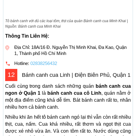
Tô bánh canh với đủ các loại tôm, thịt của quán Bánh canh cua Minh Khai |
Nguồn: Bánh canh cua Minh Khai
Thông Tin Liên Hệ:
Địa Chỉ: 18A/16 Đ. Nguyễn Thị Minh Khai, Đa Kao, Quận
1, Thành phố Hồ Chí Minh
Hotline:
02838256432
12
Bánh canh cua Linh | Điện Biên Phủ, Quận 1
Cuối cùng trong danh sách những quán
bánh canh cua
ngon ở Quận 1
là
bánh canh cua cô Linh
, quán nằm ở
một địa điểm cũng khá dễ tìm. Bát bánh canh rất to, nhân
nhiều hơn cả bánh canh.
Nhiều khi ăn hết tô bánh canh ngó lại thì vẫn còn rất nhiều
thịt, cua, nấm. Cua khá nhiều, rất thơm và ngọt thịt cua
được xé nhỏ vừa ăn. Và con tôm rất to. Nước dùng cũng