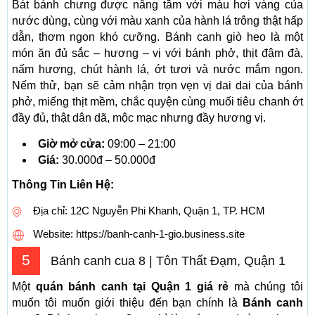
Bát bánh chưng được nâng tầm với màu hơi vàng của
nước dùng, cùng với màu xanh của hành lá trông thật hấp
dẫn, thơm ngon khó cưỡng. Bánh canh giò heo là một
món ăn đủ sắc – hương – vị với bánh phở, thịt đậm đà,
nấm hương, chút hành lá, ớt tươi và nước mắm ngon.
Nếm thử, bạn sẽ cảm nhận trọn vẹn vị dai dai của bánh
phở, miếng thịt mềm, chắc quyện cùng muối tiêu chanh ớt
đầy đủ, thật dân dã, mộc mạc nhưng đầy hương vị.
Giờ mở cửa:
09:00 – 21:00
Giá:
30.000đ – 50.000đ
Thông Tin Liên Hệ:
Địa chỉ: 12C Nguyễn Phi Khanh, Quận 1, TP. HCM
Website: https://banh-canh-1-gio.business.site
5
Bánh canh cua 8 | Tôn Thất Đạm, Quận 1
Một
quán bánh canh tại Quận 1 giá rẻ
mà chúng tôi
muốn tôi muốn giới thiệu đến bạn chính là
Bánh canh