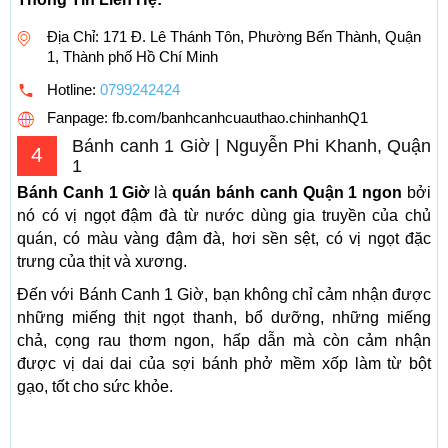
Địa Chỉ: 171 Đ. Lê Thánh Tôn, Phường Bến Thành, Quận
1, Thành phố Hồ Chí Minh
Hotline:
0799242424
Fanpage: fb.com/banhcanhcuauthao.chinhanhQ1
Bánh canh 1 Giờ | Nguyễn Phi Khanh, Quận
4
1
Bánh Canh 1 Giờ
là
quán bánh canh Quận 1 ngon
bởi
nó có vị ngọt đậm đà từ nước dùng gia truyền của chủ
quán, có màu vàng đậm đà, hơi sền sệt, có vị ngọt đặc
trưng của thịt và xương.
Đến với Bánh Canh 1 Giờ, bạn không chỉ cảm nhận được
những miếng thịt ngọt thanh, bổ dưỡng, những miếng
chả, cọng rau thơm ngon, hấp dẫn mà còn cảm nhận
được vị dai dai của sợi bánh phở mềm xốp làm từ bột
gạo, tốt cho sức khỏe.