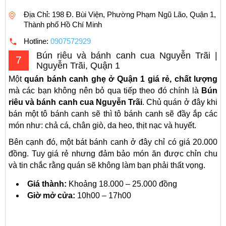
Địa Chỉ: 198 Đ. Bùi Viện, Phường Phạm Ngũ Lão, Quận 1,
Thành phố Hồ Chí Minh
Hotline:
0907572929
Bún riêu và bánh canh cua Nguyễn Trãi |
7
Nguyễn Trãi, Quận 1
Một
quán bánh canh ghẹ ở Quận 1 giá rẻ, chất lượng
mà các bạn không nên bỏ qua tiếp theo đó chính là
Bún
riêu và bánh canh cua Nguyễn Trãi
. Chủ quán ở đây khi
bán một tô bánh canh sẽ thì tô bánh canh sẽ đầy ắp các
món như: chả cá, chân giò, da heo, thịt nạc và huyết.
Bên cạnh đó, một bát bánh canh ở đây chỉ có giá 20.000
đồng. Tuy giá rẻ nhưng đảm bảo món ăn được chỉn chu
và tin chắc rằng quán sẽ không làm bạn phải thất vọng.
Giá thành:
Khoảng 18.000 – 25.000 đồng
Giờ mở cửa:
10h00 – 17h00