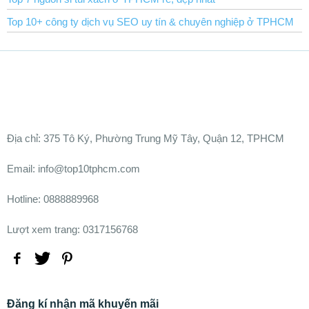
Top 10+ công ty dịch vụ SEO uy tín & chuyên nghiệp ở TPHCM
Ðịa chỉ:
375 Tô Ký, Phường Trung Mỹ Tây, Quận 12, TPHCM
Email: info@top10tphcm.com
Hotline: 0888889968
Lượt xem trang: 0317156768
Đăng kí nhận mã khuyến mãi