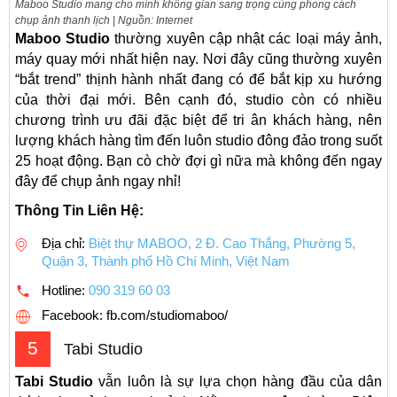
Maboo Studio mang cho mình không gian sang trọng cùng phong cách
chụp ảnh thanh lịch | Nguồn: Internet
Maboo Studio
thường xuyên cập nhật các loại máy ảnh,
máy quay mới nhất hiện nay. Nơi đây cũng thường xuyên
“bắt trend” thịnh hành nhất đang có để bắt kịp xu hướng
của thời đại mới. Bên cạnh đó, studio còn có nhiều
chương trình ưu đãi đặc biệt để tri ân khách hàng, nên
lượng khách hàng tìm đến luôn studio đông đảo trong suốt
25 hoạt động. Bạn cò chờ đợi gì nữa mà không đến ngay
đây để chụp ảnh ngay nhỉ!
Thông Tin Liên Hệ:
Địa chỉ:
Biệt thự MABOO, 2 Đ. Cao Thắng, Phường 5,
Quận 3, Thành phố Hồ Chí Minh, Việt Nam
Hotline:
090 319 60 03
Facebook: fb.com/studiomaboo/
5
Tabi Studio
Tabi Studio
vẫn luôn là sự lựa chọn hàng đầu của dân