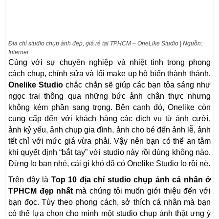
Địa chỉ studio chụp ảnh đẹp, giá rẻ tại TPHCM – OneLike Studio | Nguồn:
Internet
Cùng với sự chuyên nghiệp và nhiệt tình trong phong
cách chụp, chỉnh sửa và lối make up hô biến thành thánh.
Onelike Studio
chắc chắn sẽ giúp các bạn tỏa sáng như
ngọc trai thông qua những bức ảnh chân thực nhưng
không kém phần sang trọng. Bên cạnh đó, Onelike còn
cung cấp đến với khách hàng các dịch vụ từ ảnh cưới,
ảnh kỷ yếu, ảnh chụp gia đình, ảnh cho bé đến ảnh lễ, ảnh
tết chỉ với mức giá vừa phải. Vậy nên bạn có thể an tâm
khi quyết định “bắt tay” với studio này rồi đúng không nào.
Đừng lo bạn nhé, cái gì khó đã có Onelike Studio lo rồi nè.
Trên đây là
Top 10 địa chỉ studio chụp ảnh cá nhân ở
TPHCM đẹp nhất
mà chúng tôi muốn giới thiệu đến với
bạn đọc. Tùy theo phong cách, sở thích cá nhân mà bạn
có thể lựa chọn cho mình một studio chụp ảnh thật ưng ý