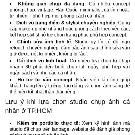
Không gian chụp đa dạng:
Có nhiều concept
phòng chụp: vintage, Hàn Quốc, minimalist, cá tính hoặc
tự nhiên – phù hợp mọi phong cách cá nhân.
Dịch vụ trang điểm & stylist chuyên nghiệp:
Cung
cấp make-up nhẹ nhàng hoặc phong cách theo yêu cầu,
kết hợp stylist hỗ trợ chọn trang phục phù hợp concept.
Chỉnh sửa ảnh tinh tế:
Studio uy tín có đội ngũ
retouch chuyên nghiệp, đảm bảo ảnh sau chỉnh sửa vẫn
giữ được nét tự nhiên, không bị “ảo”.
Gói dịch vụ linh hoạt:
Có nhiều lựa chọn từ chụp
nhanh 30 phút đến buổi chụp full ngày, phù hợp với
ngân sách và nhu cầu cá nhân.
Hỗ trợ tư vấn concept:
Nhân viên tận tình giúp
khách hàng lên ý tưởng, tạo dáng và chọn ánh sáng để
thể hiện tốt nhất thần thái riêng.
Lưu ý khi lựa chọn studio chụp ảnh cá
nhân ở TP.HCM
Kiểm tra portfolio thực tế:
Xem kỹ hình ảnh mà
studio đã chụp trên fanpage, website để đánh giá phong