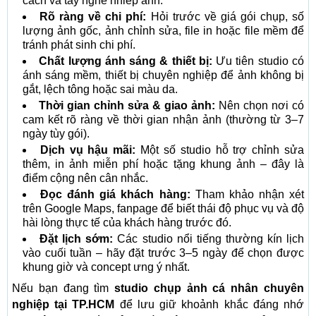
cách và tay nghề nhiếp ảnh.
Rõ ràng về chi phí:
Hỏi trước về giá gói chụp, số
lượng ảnh gốc, ảnh chỉnh sửa, file in hoặc file mềm để
tránh phát sinh chi phí.
Chất lượng ánh sáng & thiết bị:
Ưu tiên studio có
ánh sáng mềm, thiết bị chuyên nghiệp để ảnh không bị
gắt, lệch tông hoặc sai màu da.
Thời gian chỉnh sửa & giao ảnh:
Nên chọn nơi có
cam kết rõ ràng về thời gian nhận ảnh (thường từ 3–7
ngày tùy gói).
Dịch vụ hậu mãi:
Một số studio hỗ trợ chỉnh sửa
thêm, in ảnh miễn phí hoặc tặng khung ảnh – đây là
điểm cộng nên cân nhắc.
Đọc đánh giá khách hàng:
Tham khảo nhận xét
trên Google Maps, fanpage để biết thái độ phục vụ và độ
hài lòng thực tế của khách hàng trước đó.
Đặt lịch sớm:
Các studio nổi tiếng thường kín lịch
vào cuối tuần – hãy đặt trước 3–5 ngày để chọn được
khung giờ và concept ưng ý nhất.
Nếu bạn đang tìm
studio chụp ảnh cá nhân chuyên
nghiệp tại TP.HCM
để lưu giữ khoảnh khắc đáng nhớ