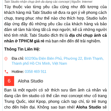
Tabi Studio nhận chụp ảnh đa dạng các concept | Nguồn: Internet
Tùy thuộc vào từng yêu cầu cũng như đối tượng của
khách hàng mà Tabi Studio sẽ đưa ra gợi ý về phong cách
chụp, trang phục như thế nào cho thích hợp. Studio luôn
đáp ứng đầy đủ những yêu cầu của khách hàng và bảo
đảm sẽ làm hài lòng tất cả mọi người, kể cả những người
khó tính nhất. Tabi Studio đích thị là
địa chỉ chụp ảnh cá
nhân ở TPHCM giá rẻ
mà bạn nên đến để trải nghiệm.
Thông Tin Liên Hệ:
Địa chỉ:
602/90a Điện Biên Phủ, Phường 22, Bình Thạnh,
Thành phố Hồ Chí Minh, Việt Nam
Hotline:
0358 469 911
6
Aloha Studio
Bạn là một người có sở thích sưu tầm ảnh cá nhân và
đang cần tìm studio có thể cân mọi concept như cổ trang
Trung Quốc, idol Kpop, phong cách tạp chí, từ trẻ trung
cho đến hiện đại. Không sao bạn nhé!
Aloha Studio
sẽ