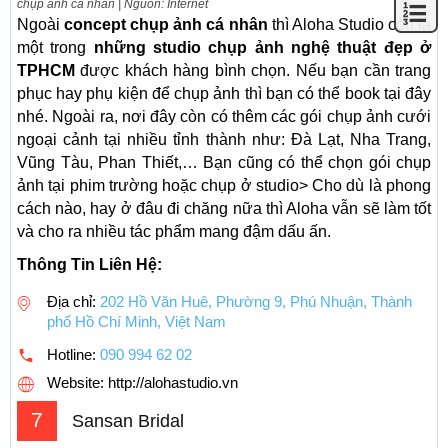
chụp ảnh cá nhân | Nguồn: Internet
Ngoài
concept chụp ảnh cá nhân
thì Aloha Studio còn là
một trong
những studio chụp ảnh nghệ thuật đẹp ở
TPHCM
được khách hàng bình chọn. Nếu bạn cần trang
phục hay phụ kiện để chụp ảnh thì bạn có thể book tại đây
nhé. Ngoài ra, nơi đây còn có thêm các gói chụp ảnh cưới
ngoại cảnh tại nhiều tỉnh thành như: Đà Lạt, Nha Trang,
Vũng Tàu, Phan Thiết,… Bạn cũng có thể chọn gói chụp
ảnh tại phim trường hoặc chụp ở studio> Cho dù là phong
cách nào, hay ở đâu đi chăng nữa thì Aloha vẫn sẽ làm tốt
và cho ra nhiều tác phẩm mang đậm dấu ấn.
Thông Tin Liên Hệ:
Địa chỉ:
202 Hồ Văn Huê, Phường 9, Phú Nhuận, Thành
phố Hồ Chí Minh, Việt Nam
Hotline:
090 994 62 02
Website: http://alohastudio.vn
7
Sansan Bridal