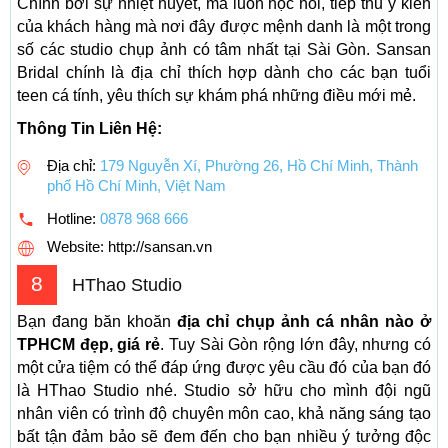
Chính bởi sự nhiệt huyết, mà luôn học hỏi, tiếp thu ý kiến
của khách hàng mà nơi đây được mệnh danh là một trong
số các studio chụp ảnh có tâm nhất tại Sài Gòn. Sansan
Bridal chính là địa chỉ thích hợp dành cho các bạn tuổi
teen cá tính, yêu thích sự khám phá những điều mới mẻ.
Thông Tin Liên Hệ:
Địa chỉ:
179 Nguyễn Xí, Phường 26, Hồ Chí Minh, Thành
phố Hồ Chí Minh, Việt Nam
Hotline:
0878 968 666
Website: http://sansan.vn
8
HThao Studio
Bạn đang băn khoăn
địa chỉ chụp ảnh cá nhân nào ở
TPHCM đẹp, giá rẻ
. Tuy Sài Gòn rộng lớn đây, nhưng có
một cửa tiệm có thể đáp ứng được yêu cầu đó của bạn đó
là HThao Studio nhé. Studio sở hữu cho mình đội ngũ
nhân viên có trình độ chuyên môn cao, khả năng sáng tạo
bất tận đảm bảo sẽ đem đến cho bạn nhiều ý tưởng độc